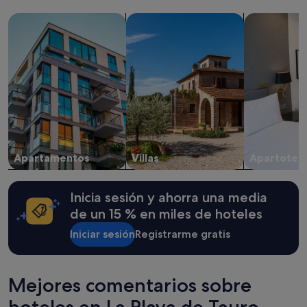
de
1 noche
Buscar apartamentos
Buscar villas
Buscar apart
y
2 adultos.
Los
precios
y
la
disponibilidad
están
sujetos
a
cambios.
Apartamentos
Villas
Apartotel
Pueden
aplicarse
términos
Inicia sesión y ahorra una media
y
condiciones
de un 15 % en miles de hoteles
adicionales.
Iniciar sesión
Registrarme gratis
Mejores comentarios sobre