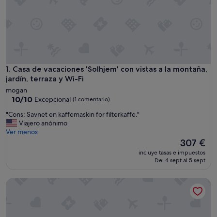
Casa de vacaciones 'Solhjem' con vistas a la montaña, jardín, 
1. Casa de vacaciones 'Solhjem' con vistas a la montaña,
jardín, terraza y Wi-Fi
mogan
10.0
10/10
Excepcional
(1 comentario)
sobre
"
"Cons: Savnet en kaffemaskin for filterkaffe."
10,
C
Viajero anónimo
Excepcional,
o
Ver menos
(1 comentario)
n
El
307 €
s
precio
incluye tasas e impuestos
:
actual
Del 4 sept al 5 sept
S
es
a
de
Villa vacacional 'Coco' con vistas al mar, Wi-Fi y aire acondi
v
307 €
n
e
t