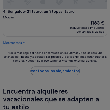
Bungalow 21 tauro, anfi topaz, tauro
4. Bungalow 21 tauro, anfi topaz, tauro
Mogán
El
1163 €
precio
incluye tasas e impuestos
actual
Del 24 ago al 25 ago
es
de
Mostrar más
1163 €
Precio
Precio más bajo por noche encontrado en las últimas 24 horas para una
estancia de 1 noche y 2 adultos. Los precios y la disponibilidad están sujetos a
más
cambios. Pueden aplicarse términos y condiciones adicionales.
bajo
por
noche
Ver todos los alojamientos
encontrado
en
las
últimas
Encuentra alquileres
24 horas
para
vacacionales que se adapten a
una
tu estilo
estancia