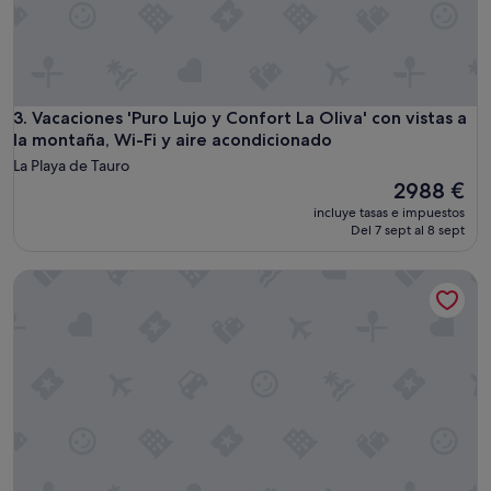
f
e
.
"
Vacaciones 'Puro Lujo y Confort La Oliva' con vistas a la mon
3. Vacaciones 'Puro Lujo y Confort La Oliva' con vistas a
la montaña, Wi-Fi y aire acondicionado
La Playa de Tauro
El
2988 €
precio
incluye tasas e impuestos
actual
Del 7 sept al 8 sept
es
de
Bungalow 21 tauro, anfi topaz, tauro
2988 €