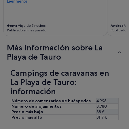
Leer menos
Gema
Viaje de 7 noches
Andrea
Via
Publicado el mes pasado
Publicado 
Más información sobre La
Playa de Tauro
Campings de caravanas en
La Playa de Tauro:
información
Número de comentarios de huéspedes
4.998
Número de alojamientos
3.780
Precio más bajo
38 €
Precio más alto
3117 €