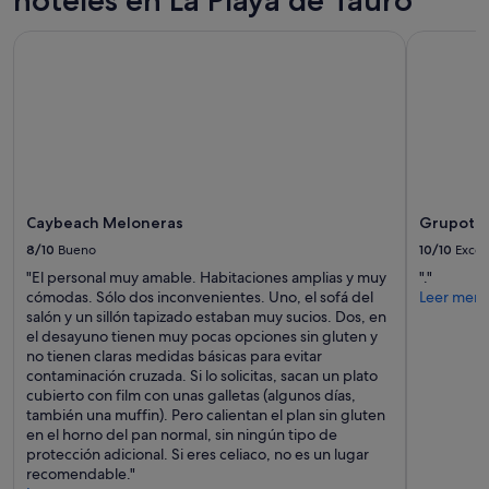
hoteles en La Playa de Tauro
Caybeach Meloneras
Grupotel R
Caybeach Meloneras
Grupotel
8/10
Bueno
10/10
Excel
"El personal muy amable. Habitaciones amplias y muy
"."
cómodas. Sólo dos inconvenientes. Uno, el sofá del
Leer men
salón y un sillón tapizado estaban muy sucios. Dos, en
el desayuno tienen muy pocas opciones sin gluten y
no tienen claras medidas básicas para evitar
contaminación cruzada. Si lo solicitas, sacan un plato
cubierto con film con unas galletas (algunos días,
también una muffin). Pero calientan el plan sin gluten
en el horno del pan normal, sin ningún tipo de
protección adicional. Si eres celiaco, no es un lugar
recomendable."