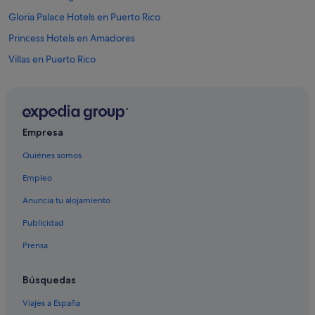
Gloria Palace Hotels en Puerto Rico
Princess Hotels en Amadores
Villas en Puerto Rico
B&B en Patalavaca
Hoteles baratos en Amadores
Cabañas en Amadores
Empresa
Villas en La Playa de Tauro
Quiénes somos
Hoteles con restaurante en Puerto Rico
Empleo
La Playa de Tauro hoteles
Anuncia tu alojamiento
Vip Hoteles en La Playa de Tauro
Publicidad
Amadores hoteles
Prensa
Princess Hotels en La Playa de Tauro
Apartoteles en Puerto Rico
Búsquedas
Chalets en Amadores
Viajes a España
Barcelo hoteles en Puerto Rico