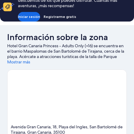
descuentos de los que puedes disfrutar. Cuantas más
223 €
aventuras, ¡más recompensas!
Iniciar sesión
Registrarme gratis
Información sobre la zona
Hotel Gran Canaria Princess - Adults Only (+16) se encuentra en
el barrio Maspalomas de San Bartolomé de Tirajana, cerca de la
playa. Acércate a atracciones turísticas de la talla de Parque
acuático Lago Taurito antes de sumergirte en la belleza natural
Mostrar más
de la región en Dunas de Maspalomas y Playa de Anfi del Mar.
Centro Cultural San Fernando de Maspalomas y Parque botánico
de Maspalomas también merecen la pena.
Ver guía de viaje de
San Bartolomé de Tirajana
Avenida Gran Canaria, 18, Playa del Ingles, San Bartolomé de
Tirajana, Gran Canaria, 35100