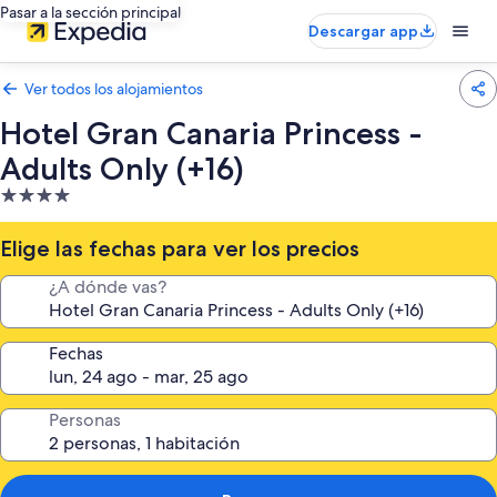
Pasar a la sección principal
Descargar app
Ver todos los alojamientos
Hotel Gran Canaria Princess -
Adults Only (+16)
Alojamiento
de
4.0 estrellas
Elige las fechas para ver los precios
¿A dónde vas?
Fechas
Personas