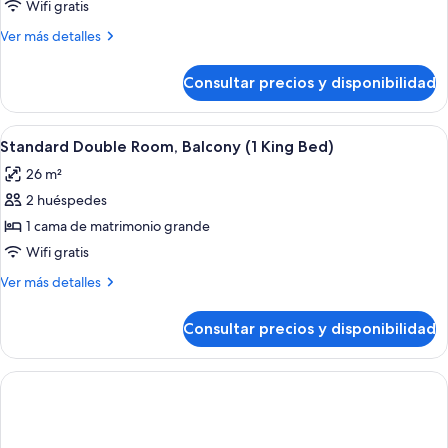
Wifi gratis
Más
Ver más detalles
detalles
de
Consultar precios y disponibilidad
Habitación
Abrir
Ropa de cama de alta calidad, minibar, 
3
Standard Double Room, Balcony (1 King Bed)
todas
26 m²
las
2 huéspedes
fotos
de
1 cama de matrimonio grande
Standard
Wifi gratis
Double
Más
Ver más detalles
Room,
detalles
Balcony
de
Consultar precios y disponibilidad
Standard
(1
Double
King
Room,
Bed)
Balcony
(1
King
Bed)