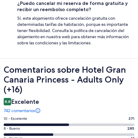
¿Puedo cancelar mi reserva de forma gratuita y
recibir un reembolso completo?
Sí, este alojamiento ofrece cancelación gratuita con
determinadas tarifas de habitación, porque es importante
tener flexibilidad. Consulta la política de cancelación del
alojamiento en nuestra web para obtener más información
sobre las condiciones y las limitaciones.
Comentarios
Comentarios sobre Hotel Gran
Canaria Princess - Adults Only
(+16)
Excelente
8,8
742 comentarios
371
10 - Excelente
371
comentarios
285
8 - Bueno
285
de
comentarios