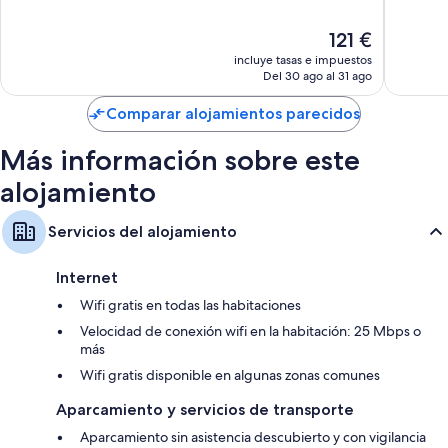
10,
10,
Muy
Muy
El
121 €
bueno,
bueno,
precio
1.004 comentarios
805 com
incluye tasas e impuestos
actual
Del 30 ago al 31 ago
es
de
Comparar alojamientos parecidos
121 €
Más información sobre este
alojamiento
Servicios del alojamiento
Internet
Wifi gratis en todas las habitaciones
Velocidad de conexión wifi en la habitación: 25 Mbps o
más
Wifi gratis disponible en algunas zonas comunes
Aparcamiento y servicios de transporte
Aparcamiento sin asistencia descubierto y con vigilancia