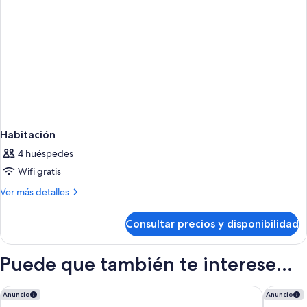
Habitación
4 huéspedes
Wifi gratis
Más
Ver más detalles
detalles
de
Consultar precios y disponibilidad
Habitación
Puede que también te interese...
H10 Playa Meloneras Horizons Collection
Abora Bu
Anuncio
Anuncio