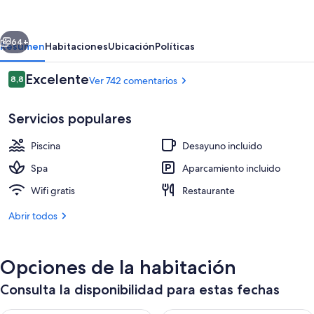
Canaria
Princess
erior
Siguiente
-
64+
Resumen
Habitaciones
Ubicación
Políticas
Adults
Comentarios
Excelente
8,8
Ver 742 comentarios
Only
8,8 de 10
(+16)
Servicios populares
Piscina
Desayuno incluido
Spa
Aparcamiento incluido
Wifi gratis
Restaurante
Bar junto a la piscina
Abrir todos
Opciones de la habitación
Consulta la disponibilidad para estas fechas