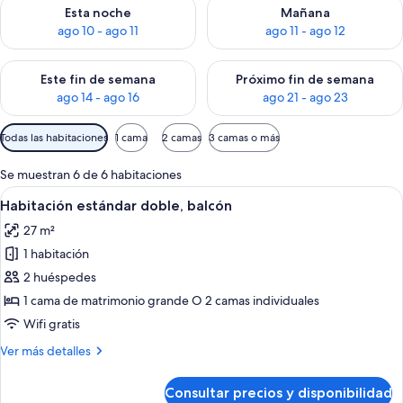
Consulta la disponibilidad para esta noche, ago 10 - ago 11
Consulta la disponibilidad par
Esta noche
Mañana
ago 10 - ago 11
ago 11 - ago 12
Consulta la disponibilidad para este fin de semana, ago 14 - a
Consulta la disponibilidad par
Este fin de semana
Próximo fin de semana
ago 14 - ago 16
ago 21 - ago 23
Filtros
Todas las habitaciones
1 cama
2 camas
3 camas o más
disponibles
para
Se muestran 6 de 6 habitaciones
las
Abrir
Habitación de hotel moderna con una ca
6
Habitación estándar doble, balcón
habitaciones
todas
27 m²
las
1 habitación
fotos
de
2 huéspedes
Habitación
1 cama de matrimonio grande O 2 camas individuales
estándar
Wifi gratis
doble,
Más
Ver más detalles
balcón
detalles
de
Consultar precios y disponibilidad
Habitación