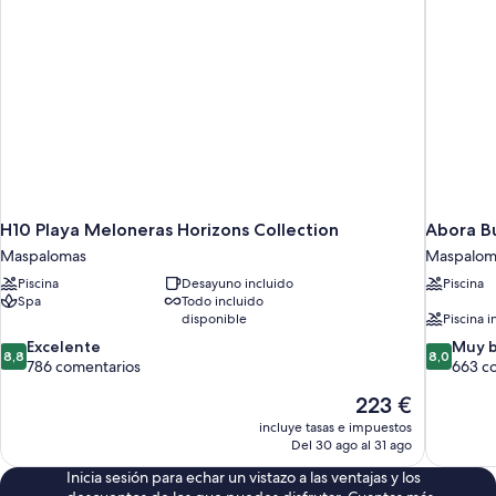
H10 Playa Meloneras Horizons Collection
Abora B
Maspalomas
Maspalom
Piscina
Desayuno incluido
Piscina
Spa
Todo incluido
disponible
Piscina i
8.8
8.0
Excelente
Muy 
8,8
8,0
sobre
sobre
786 comentarios
663 c
10,
10,
El
223 €
Excelente,
Muy
precio
786 comentarios
bueno,
incluye tasas e impuestos
actual
663 comen
Del 30 ago al 31 ago
es
Inicia sesión para echar un vistazo a las ventajas y los
de