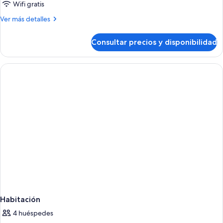
triple
Wifi gratis
estándar,
Más
Ver más detalles
balcón
detalles
de
Consultar precios y disponibilidad
Habitación
triple
estándar,
balcón
Habitación
4 huéspedes