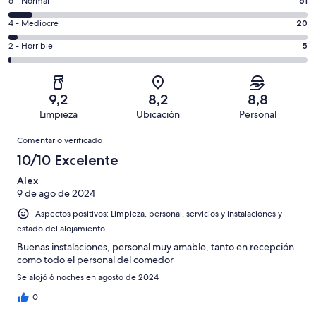
un
61
6 - Normal
61
de
total
comentarios
un
20
4 - Mediocre
20
de
de
total
comentarios
742
un
5
2 - Horrible
5
de
de
con
total
comentarios
742
un
una
de
de
con
total
puntuación
742
un
una
de
9,2
8,2
8,8
de
con
total
puntuación
742
Limpieza
Ubicación
Personal
10
una
de
de
con
Comentarios
-
puntuación
742
8
Comentario verificado
una
Excelente
de
con
-
puntuación
10/10 Excelente
6
una
Bueno
de
-
puntuación
Alex
4
Normal
9 de ago de 2024
de
-
2
Aspectos positivos: Limpieza, personal, servicios y instalaciones y
Mediocre
-
estado del alojamiento
Horrible
Buenas instalaciones, personal muy amable, tanto en recepción
como todo el personal del comedor
Se alojó 6 noches en agosto de 2024
0