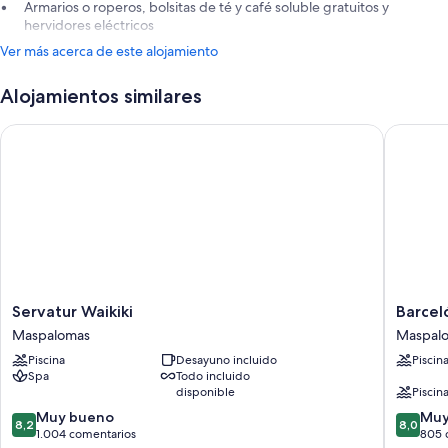
Armarios o roperos, bolsitas de té y café soluble gratuitos y
hervidores eléctricos
Ver más acerca de este alojamiento
Alojamientos similares
Servatur Waikiki
Barceló 
Servatur
Barceló
Servatur Waikiki
Barcel
Waikiki
Margari
Maspalomas
Maspal
Maspalomas
Maspal
Piscina
Desayuno incluido
Piscin
Spa
Todo incluido
disponible
Piscina
8.2
8.0
Muy bueno
Muy
8,2
8,0
sobre
sobre
1.004 comentarios
805 