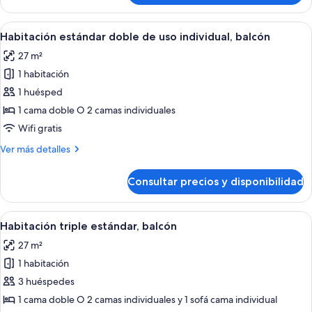
estándar
doble,
Abrir
Una habitación de hotel moderna con un
5
balcón
Habitación estándar doble de uso individual, balcón
todas
27 m²
las
1 habitación
fotos
de
1 huésped
Habitación
1 cama doble O 2 camas individuales
estándar
Wifi gratis
doble
Más
Ver más detalles
de
detalles
uso
de
Consultar precios y disponibilidad
Habitación
individual,
estándar
balcón
doble
Abrir
Una habitación de hotel moderna con ca
5
de
Habitación triple estándar, balcón
todas
uso
27 m²
individual,
las
balcón
1 habitación
fotos
de
3 huéspedes
Habitación
1 cama doble O 2 camas individuales y 1 sofá cama individual