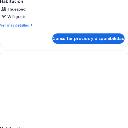
Habitación
1 huésped
Wifi gratis
Más
Ver más detalles
detalles
de
Consultar precios y disponibilidad
Habitación