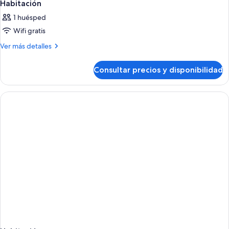
Habitación
1 huésped
Wifi gratis
Más
Ver más detalles
detalles
de
Consultar precios y disponibilidad
Habitación