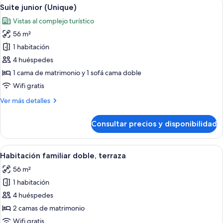
Abrir
Habitación de hotel moderna con una ca
6
Suite junior (Unique)
habitaciones
todas
Vistas al complejo turístico
las
56 m²
fotos
de
1 habitación
Suite
4 huéspedes
junior
1 cama de matrimonio y 1 sofá cama doble
(Unique)
Wifi gratis
Más
Ver más detalles
detalles
de
Consultar precios y disponibilidad
Suite
junior
(Unique)
Abrir
Habitación de hotel con dos camas, un e
5
Habitación familiar doble, terraza
todas
56 m²
las
1 habitación
fotos
de
4 huéspedes
Habitación
2 camas de matrimonio
familiar
Wifi gratis