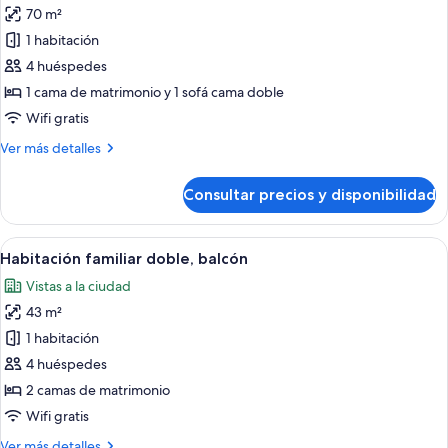
70 m²
fotos
de
1 habitación
Suite
4 huéspedes
sénior,
1 cama de matrimonio y 1 sofá cama doble
terraza
Wifi gratis
(Unique)
Más
Ver más detalles
detalles
de
Consultar precios y disponibilidad
Suite
sénior,
terraza
Abrir
Habitación de hotel con dos camas, un 
4
(Unique)
Habitación familiar doble, balcón
todas
Vistas a la ciudad
las
43 m²
fotos
de
1 habitación
Habitación
4 huéspedes
familiar
2 camas de matrimonio
doble,
Wifi gratis
balcón
Más
Ver más detalles