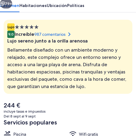
79+
Resumen
Habitaciones
Ubicación
Políticas
Alojamiento
Lujo
de
Increíble
987 comentarios
9,0
5.0 estrellas
Lujo sereno junto a la orilla arenosa
Bellamente diseñado con un ambiente moderno y
relajado, este complejo ofrece un entorno sereno y
acceso a una larga playa de arena. Disfruta de
9 piscinas al aire libre, sombrillas, tu
habitaciones espaciosas, piscinas tranquilas y ventajas
exclusivas del paquete, como cava a la hora de comer,
que garantizan una estancia de lujo.
El
244 €
precio
incluye tasas e impuestos
actual
Del 8 sept al 9 sept
es
Servicios populares
de
244 €
Piscina
Wifi gratis