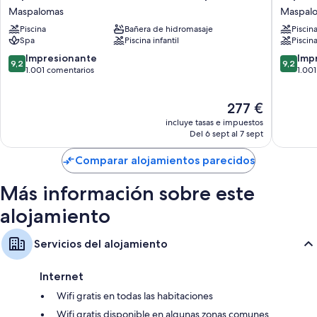
Costa
Villa
Maspalomas
Maspal
Meloneras
del
Piscina
Bañera de hidromasaje
Piscin
Resort
Conde
Spa
Piscina infantil
Piscina
&
Resort
Spa
&
9.2
9.2
Impresionante
Imp
9,2
9,2
Maspalomas
Thalasso
sobre
sobre
1.001 comentarios
1.00
Maspal
10,
10,
Impresionante,
Impresi
El
277 €
1.001 comentarios
1.001 co
precio
incluye tasas e impuestos
actual
Del 6 sept al 7 sept
es
de
Comparar alojamientos parecidos
277 €
Más información sobre este
alojamiento
Servicios del alojamiento
Internet
Wifi gratis en todas las habitaciones
Wifi gratis disponible en algunas zonas comunes