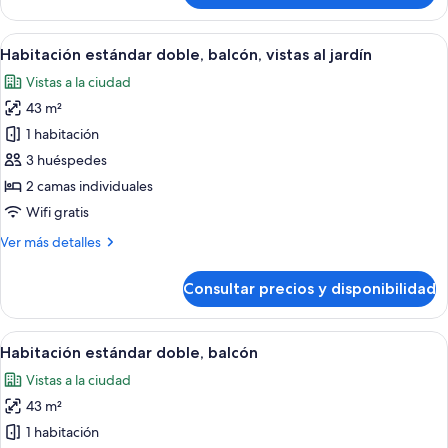
estándar
doble,
Abrir
Habitación de hotel con una cama grand
3
balcón
Habitación estándar doble, balcón, vistas al jardín
todas
Vistas a la ciudad
las
43 m²
fotos
de
1 habitación
Habitación
3 huéspedes
estándar
2 camas individuales
doble,
Wifi gratis
balcón,
Más
Ver más detalles
vistas
detalles
al
de
Consultar precios y disponibilidad
jardín
Habitación
estándar
doble,
Abrir
Habitación de hotel moderna con una ca
4
balcón,
Habitación estándar doble, balcón
todas
vistas
Vistas a la ciudad
al
las
jardín
43 m²
fotos
de
1 habitación