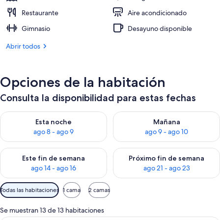
Restaurante
Aire acondicionado
Gimnasio
Desayuno disponible
Abrir todos
Opciones de la habitación
Consulta la disponibilidad para estas fechas
Consulta la disponibilidad para esta noche, ago 8 - ago 9
Consulta la disponibilidad pa
Esta noche
Mañana
ago 8 - ago 9
ago 9 - ago 10
Consulta la disponibilidad para este fin de semana, ago 14 - a
Consulta la disponibilidad par
Este fin de semana
Próximo fin de semana
ago 14 - ago 16
ago 21 - ago 23
Filtros
Todas las habitaciones
1 cama
2 camas
disponibles
para
Se muestran 13 de 13 habitaciones
las