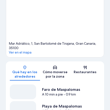
con niños? Si es así, puedes llevarlos a Parque acuático Lago
Taurito o a Parque botánico de Maspalomas. Descubre todas las
actividades acuáticas que podrás hacer en la zona, como paseos
en moto de agua o kayak; además, tendrás ocasión de disfrutar
de la naturaleza al aire libre con opciones tan variadas como la
equitación o el ecoturismo.
Ver guía de viaje de San Bartolomé
de Tirajana
Mar Adriático, 1, San Bartolomé de Tirajana, Gran Canaria,
35100
Ver en el mapa
Mapa
Qué hay en los
Cómo moverse
Restaurantes
alrededores
por la zona
Faro de Maspalomas
A 10 min a pie
- 0.9 km
Playa de Maspalomas