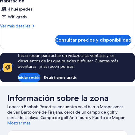
Habitación
4 huéspedes
Wifi gratis
Más
Ver más detalles
detalles
de
Consultar precios y disponibilidad
Habitación
Inicia sesión para echar un vistazo a las ventajas y los
descuentos de los que puedes disfrutar. Cuantas más
aventuras, ¡más recompensas!
Iniciar sesión
Registrarme gratis
Información sobre la zona
Lopesan Baobab Resort se encuentra en el barrio Maspalomas
de San Bartolomé de Tirajana, cerca de un campo de golf y
cerca de la playa. Campo de golf Anfi Tauro y Puerto de Mogán
son excelentes opciones para los que buscan unas vacaciones
Mostrar más
activas, pero si prefieres sumergirte en la naturaleza, Dunas de
Maspalomas y Playa de Anfi del Mar son lo que necesitas. ¿Viajas