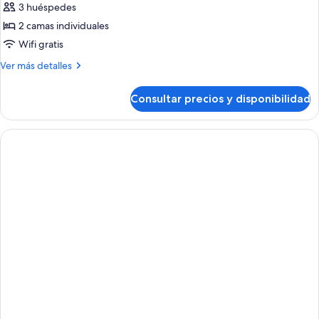
Habitación
3 huéspedes
estándar
2 camas individuales
doble,
Wifi gratis
balcón
Más
Ver más detalles
detalles
de
Consultar precios y disponibilidad
Habitación
estándar
doble,
balcón