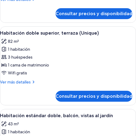
detalles
de
Consultar precios y disponibilidad
Habitación
familiar
doble,
Abrir
Un baño moderno con un espejo grande
5
balcón
Habitación doble superior, terraza (Unique)
todas
82 m²
las
1 habitación
fotos
de
3 huéspedes
Habitación
1 cama de matrimonio
doble
Wifi gratis
superior,
Más
Ver más detalles
terraza
detalles
(Unique)
de
Consultar precios y disponibilidad
Habitación
doble
superior,
Abrir
Habitación de hotel con una cama grande
4
terraza
Habitación estándar doble, balcón, vistas al jardín
todas
(Unique)
43 m²
las
1 habitación
fotos