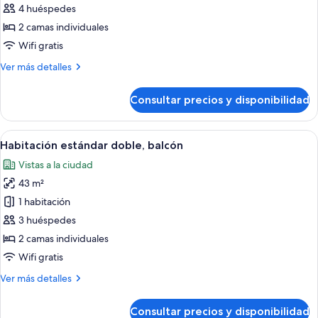
de
4 huéspedes
Habitación
2 camas individuales
estándar
Wifi gratis
doble,
Más
Ver más detalles
balcón,
detalles
vistas
de
Consultar precios y disponibilidad
Habitación
al
estándar
jardín
doble,
Abrir
Habitación de hotel moderna con una ca
4
balcón,
Habitación estándar doble, balcón
todas
vistas
Vistas a la ciudad
al
las
jardín
43 m²
fotos
de
1 habitación
Habitación
3 huéspedes
estándar
2 camas individuales
doble,
Wifi gratis
balcón
Más
Ver más detalles
detalles
de
Consultar precios y disponibilidad
Habitación