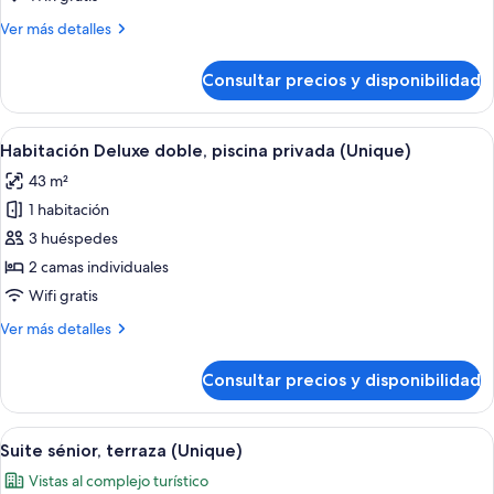
doble,
Más
Ver más detalles
terraza
detalles
de
Consultar precios y disponibilidad
Habitación
familiar
doble,
Abrir
Una terraza de madera con piscina, sill
9
terraza
Habitación Deluxe doble, piscina privada (Unique)
todas
43 m²
las
1 habitación
fotos
de
3 huéspedes
Habitación
2 camas individuales
Deluxe
Wifi gratis
doble,
Más
Ver más detalles
piscina
detalles
privada
de
Consultar precios y disponibilidad
Habitación
(Unique)
Deluxe
doble,
Abrir
Un balcón con mobiliario de mimbre, un
7
piscina
Suite sénior, terraza (Unique)
todas
privada
Vistas al complejo turístico
(Unique)
las