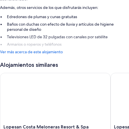
Además, otros servicios de los que disfrutarás incluyen:
Edredones de plumas y cunas gratuitas
Baños con duchas con efecto de lluvia y artículos de higiene
personal de diseño
Televisiones LED de 32 pulgadas con canales por satélite
Armarios o roperos y teléfonos
Ver más acerca de este alojamiento
Alojamientos similares
Lopesan Costa Meloneras Resort & Spa
Lopesan 
Lopesan
Lopesan
Lopesan Costa Meloneras Resort & Spa
Lopesa