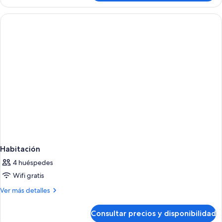
Habitación
4 huéspedes
Wifi gratis
Más
Ver más detalles
detalles
de
Consultar precios y disponibilidad
Habitación