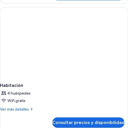
Habitación
4 huéspedes
Wifi gratis
Más
Ver más detalles
detalles
de
Consultar precios y disponibilidad
Habitación