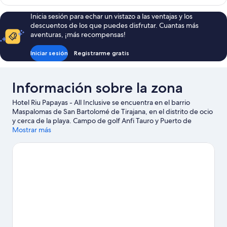
Inicia sesión para echar un vistazo a las ventajas y los
descuentos de los que puedes disfrutar. Cuantas más
aventuras, ¡más recompensas!
Iniciar sesión
Registrarme gratis
Información sobre la zona
Hotel Riu Papayas - All Inclusive se encuentra en el barrio
Maspalomas de San Bartolomé de Tirajana, en el distrito de ocio
y cerca de la playa. Campo de golf Anfi Tauro y Puerto de
Mogán son excelentes opciones para los que buscan unas
Mostrar más
vacaciones activas, pero si prefieres sumergirte en la naturaleza,
Dunas de Maspalomas y Playa de Anfi del Mar son lo que
necesitas. ¿Viajas con niños? Si es así, puedes llevarlos a Parque
acuático Lago Taurito o a Centro Cultural San Fernando de
Maspalomas. Descubre todas las actividades acuáticas que
podrás hacer en la zona, como kayak o windsurf; además,
tendrás ocasión de disfrutar de la naturaleza al aire libre con
opciones como la equitación.
Ver guía de viaje de San Bartolomé
de Tirajana