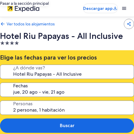
Pasar a la sección principal
Descargar app
Ver todos los alojamientos
Hotel Riu Papayas - All Inclusive
Alojamiento
de
4.0 estrellas
Elige las fechas para ver los precios
¿A dónde vas?
Fechas
Personas
Buscar