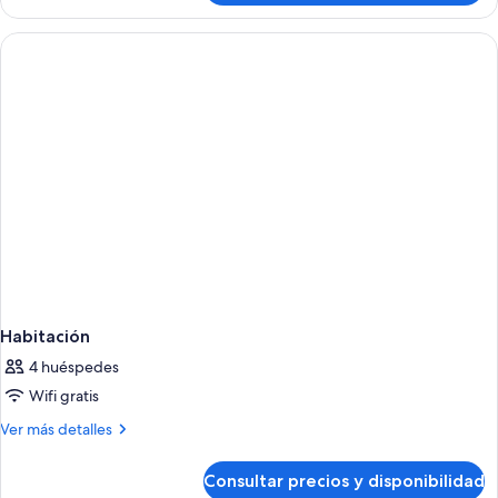
familiar,
balcón,
vistas
al
jardín
Habitación
4 huéspedes
Wifi gratis
Más
Ver más detalles
detalles
de
Consultar precios y disponibilidad
Habitación