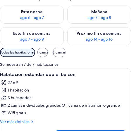
Consulta la disponibilidad para esta noche, ago 6 - ago 7
Consulta la disponibilidad pa
Esta noche
Mañana
ago 6 - ago 7
ago 7 - ago 8
Consulta la disponibilidad para este fin de semana, ago 7 - ag
Consulta la disponibilidad par
Este fin de semana
Próximo fin de semana
ago 7 - ago 9
ago 14 - ago 16
Filtros
Todas las habitaciones
1 cama
2 camas
disponibles
para
Se muestran 7 de 7 habitaciones
las
Abrir
Habitación de hotel con cama, escritorio
3
Habitación estándar doble, balcón
habitaciones
todas
27 m²
las
1 habitación
fotos
de
3 huéspedes
Habitación
2 camas individuales grandes O 1 cama de matrimonio grande
estándar
Wifi gratis
doble,
Más
Ver más detalles
balcón
detalles