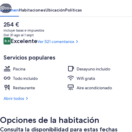
-
erior
Siguiente
All
30+
Resumen
Habitaciones
Ubicación
Políticas
Inclusive
El
254 €
precio
incluye tasas e impuestos
actual
Del 31 ago al 1 sept
es
Comentarios
Excelente
8,6
Ver 521 comentarios
8,6 de 10
de
254 €
Servicios populares
Piscina
Desayuno incluido
Instalaciones deportivas
Todo incluido
Wifi gratis
Restaurante
Aire acondicionado
Abrir todos
Opciones de la habitación
Consulta la disponibilidad para estas fechas