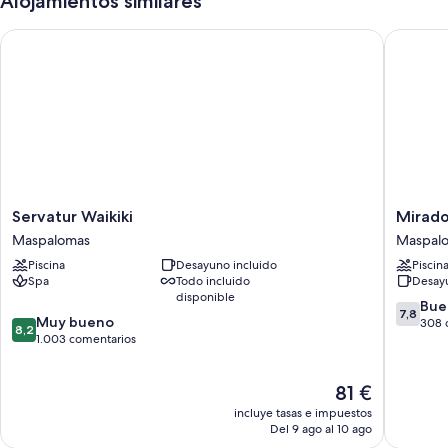
Alojamientos similares
Servatur Waikiki
Mirador
Servatur
Mirador
Servatur Waikiki
Mirado
Waikiki
Maspal
Maspalomas
Maspal
Maspalomas
by
Piscina
Desayuno incluido
Piscin
Dunas
Spa
Todo incluido
Desayu
Maspal
disponible
7.8
Bue
7,8
8.2
Muy bueno
sobre
308 
8,2
sobre
1.003 comentarios
10,
10,
Bueno,
Muy
308 com
El
81 €
bueno,
precio
1.003 comentarios
incluye tasas e impuestos
actual
Del 9 ago al 10 ago
es