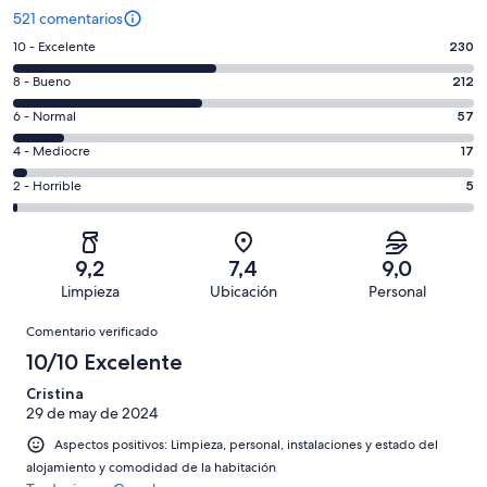
521 comentarios
230
10 - Excelente
230
comentarios
212
8 - Bueno
212
de
comentarios
un
57
6 - Normal
57
de
total
comentarios
un
17
4 - Mediocre
17
de
de
total
comentarios
521
un
5
2 - Horrible
5
de
de
con
total
comentarios
521
un
una
de
de
con
total
puntuación
521
un
una
de
9,2
7,4
9,0
de
con
total
puntuación
521
Limpieza
Ubicación
Personal
10
una
de
de
con
Comentarios
-
puntuación
521
8
Comentario verificado
una
Excelente
de
con
-
puntuación
10/10 Excelente
6
una
Bueno
de
-
puntuación
Cristina
4
Normal
29 de may de 2024
de
-
2
Aspectos positivos: Limpieza, personal, instalaciones y estado del
Mediocre
-
alojamiento y comodidad de la habitación
Horrible