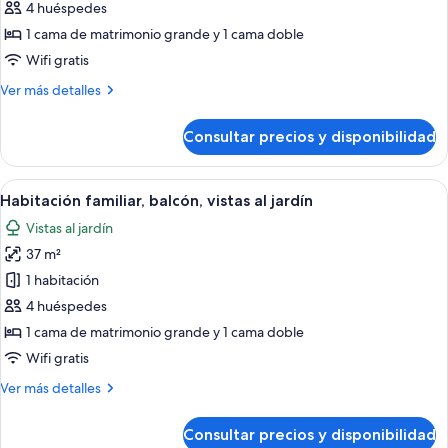
de
4 huéspedes
Habitación
1 cama de matrimonio grande y 1 cama doble
familiar,
Wifi gratis
balcón
Más
Ver más detalles
detalles
de
Consultar precios y disponibilidad
Habitación
familiar,
balcón
Abrir
Habitación de hotel con cama, mesita de
2
Habitación familiar, balcón, vistas al jardín
todas
Vistas al jardín
las
37 m²
fotos
de
1 habitación
Habitación
4 huéspedes
familiar,
1 cama de matrimonio grande y 1 cama doble
balcón,
Wifi gratis
vistas
Más
Ver más detalles
al
detalles
jardín
de
Consultar precios y disponibilidad
Habitación