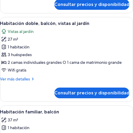
de
Consultar precios y disponibilidad
Habitación
estándar
doble,
Abrir
Habitación de hotel con cama, escritorio
3
balcón
Habitación doble, balcón, vistas al jardín
todas
Vistas al jardín
las
27 m²
fotos
de
1 habitación
Habitación
3 huéspedes
doble,
2 camas individuales grandes O 1 cama de matrimonio grande
balcón,
Wifi gratis
vistas
Más
Ver más detalles
al
detalles
jardín
de
Consultar precios y disponibilidad
Habitación
doble,
balcón,
Abrir
Habitación de hotel con cama, mesita de
3
vistas
Habitación familiar, balcón
todas
al
37 m²
jardín
las
1 habitación
fotos