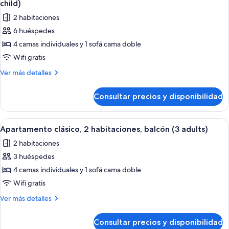
balcón,
piscina
child)
vistas
las
(2
2 habitaciones
a
fotos
adults
la
6 huéspedes
de
piscina
+
4 camas individuales y 1 sofá cama doble
Suite
(2
4
adults
Premium,
Wifi gratis
children)
+
balcón
Más
Ver más detalles
4
(Outdoor
detalles
children)
de
Whirlpool,
Consultar precios y disponibilidad
Suite
2
Premium,
adults
balcón
Abrir
Caja fuerte, cortinas opacas, wifi grat
8
+4
(Outdoor
Apartamento clásico, 2 habitaciones, balcón (3 adults)
todas
Whirlpool,
child)
2 habitaciones
2
las
adults
3 huéspedes
fotos
+4
de
4 camas individuales y 1 sofá cama doble
child)
Apartamento
Wifi gratis
clásico,
Más
Ver más detalles
2
detalles
habitaciones,
de
Consultar precios y disponibilidad
Apartamento