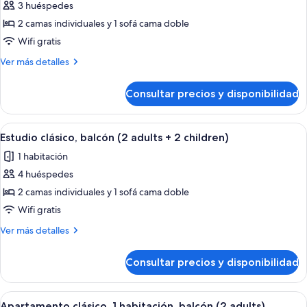
3 huéspedes
fotos
de
2 camas individuales y 1 sofá cama doble
Estudio
Wifi gratis
clásico,
Más
Ver más detalles
balcón
detalles
(2
de
Consultar precios y disponibilidad
Estudio
adults
clásico,
+
balcón
Abrir
Una sala moderna con un sofá gris, un
1
11
(2
Estudio clásico, balcón (2 adults + 2 children)
todas
adults
child)
1 habitación
+
las
1
4 huéspedes
fotos
child)
de
2 camas individuales y 1 sofá cama doble
Estudio
Wifi gratis
clásico,
Más
Ver más detalles
balcón
detalles
(2
de
Consultar precios y disponibilidad
Estudio
adults
clásico,
+
balcón
Abrir
Caja fuerte, cortinas opacas, wifi grat
2
9
(2
Apartamento clásico, 1 habitación, balcón (2 adults)