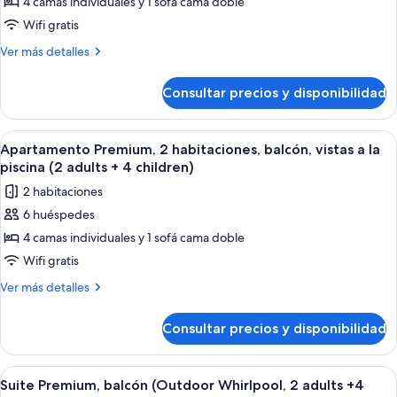
4 camas individuales y 1 sofá cama doble
Apartamento
(2
4
adults
Premium,
Wifi gratis
childs)
+
2
Más
Ver más detalles
4
habitaciones
detalles
childs)
de
(with
Consultar precios y disponibilidad
Apartamento
Terrace,
Premium,
2
2
Abrir
Habitación de hotel moderna con una 
7
adults
habitaciones
Apartamento Premium, 2 habitaciones, balcón, vistas a la
todas
(with
+
piscina (2 adults + 4 children)
Terrace,
las
4
2 habitaciones
2
fotos
children)
adults
6 huéspedes
de
+
4 camas individuales y 1 sofá cama doble
Apartamento
4
children)
Premium,
Wifi gratis
2
Más
Ver más detalles
habitaciones,
detalles
de
balcón,
Consultar precios y disponibilidad
Apartamento
vistas
Premium,
a
2
Abrir
Un dormitorio con cama, mesitas de no
9
la
habitaciones,
Suite Premium, balcón (Outdoor Whirlpool, 2 adults +4
todas