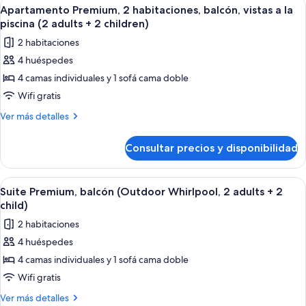
Abrir
Habitación de hotel moderna con una 
7
adults
habitaciones
Apartamento Premium, 2 habitaciones, balcón, vistas a la
todas
(with
+2
piscina (2 adults + 2 children)
Terrace,
las
children)
2 habitaciones
2
fotos
adults
4 huéspedes
de
+2
4 camas individuales y 1 sofá cama doble
Apartamento
children)
Premium,
Wifi gratis
2
Más
Ver más detalles
habitaciones,
detalles
de
balcón,
Consultar precios y disponibilidad
Apartamento
vistas
Premium,
a
2
Abrir
Un dormitorio con cama, mesitas de no
9
la
habitaciones,
Suite Premium, balcón (Outdoor Whirlpool, 2 adults + 2
todas
balcón,
piscina
child)
vistas
las
(2
2 habitaciones
a
fotos
adults
la
4 huéspedes
de
piscina
+
4 camas individuales y 1 sofá cama doble
Suite
(2
2
adults
Premium,
Wifi gratis
children)
+
balcón
Más
Ver más detalles
2