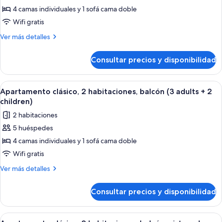
piscina
+
4 camas individuales y 1 sofá cama doble
Suite
(3
1
adults
Premium,
Wifi gratis
child)
+
balcón
Más
Ver más detalles
1
(Outdoor
detalles
child)
de
Whirlpool,
Consultar precios y disponibilidad
Suite
3
Premium,
adults
balcón
Abrir
Caja fuerte, cortinas opacas, wifi grat
8
+1
(Outdoor
Apartamento clásico, 2 habitaciones, balcón (3 adults + 2
todas
Whirlpool,
child)
children)
3
las
2 habitaciones
adults
fotos
+1
5 huéspedes
de
child)
4 camas individuales y 1 sofá cama doble
Apartamento
clásico,
Wifi gratis
2
Más
Ver más detalles
habitaciones,
detalles
de
balcón
Consultar precios y disponibilidad
Apartamento
(3
clásico,
adults
2
Abrir
Habitación de hotel moderna con una 
14
habitaciones,