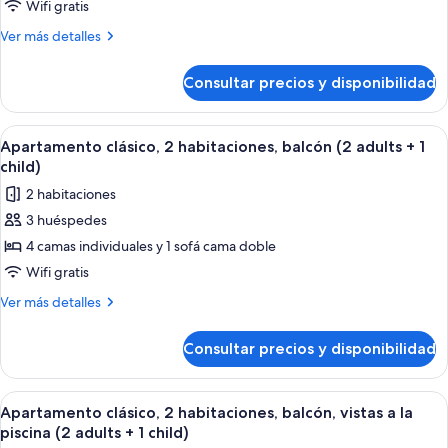
Premium,
Wifi gratis
1
Más
Ver más detalles
habitación
detalles
de
(with
Consultar precios y disponibilidad
Apartamento
Terrace,
Premium,
2
1
Abrir
Caja fuerte, cortinas opacas, wifi grat
8
adults+2
habitación
Apartamento clásico, 2 habitaciones, balcón (2 adults + 1
todas
(with
children)
child)
Terrace,
las
2 habitaciones
2
fotos
adults+2
3 huéspedes
de
children)
4 camas individuales y 1 sofá cama doble
Apartamento
clásico,
Wifi gratis
2
Más
Ver más detalles
habitaciones,
detalles
de
balcón
Consultar precios y disponibilidad
Apartamento
(2
clásico,
adults
2
Abrir
Habitación de hotel moderna con una 
14
+
habitaciones,
Apartamento clásico, 2 habitaciones, balcón, vistas a la
todas
balcón
1
piscina (2 adults + 1 child)
(2
las