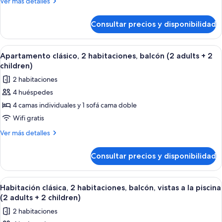
child)
Más
Ver más detalles
+
balcón
detalles
1
(Outdoor
de
child)
Consultar precios y disponibilidad
Suite
Whirlpool,
Premium,
2
balcón
Abrir
Caja fuerte, cortinas opacas, wifi grat
adults
8
(Outdoor
Apartamento clásico, 2 habitaciones, balcón (2 adults + 2
todas
Whirlpool,
+1child)
children)
2
las
2 habitaciones
adults
fotos
+1child)
4 huéspedes
de
4 camas individuales y 1 sofá cama doble
Apartamento
clásico,
Wifi gratis
2
Más
Ver más detalles
habitaciones,
detalles
de
balcón
Consultar precios y disponibilidad
Apartamento
(2
clásico,
adults
2
Abrir
Habitación de hotel moderna con una 
14
+
habitaciones,
Habitación clásica, 2 habitaciones, balcón, vistas a la piscina
todas
balcón
2
(2 adults + 2 children)
(2
las
children)
2 habitaciones
adults
fotos
+