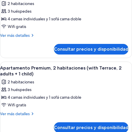
child)
2 habitaciones
adults
fotos
+
3 huéspedes
de
1
4 camas individuales y 1 sofá cama doble
Apartamento
child)
clásico,
Wifi gratis
2
Más
Ver más detalles
habitaciones,
detalles
de
balcón,
Consultar precios y disponibilidad
Apartamento
vistas
clásico,
a
2
Abrir
Caja fuerte, cortinas opacas, wifi grat
7
la
habitaciones,
Apartamento Premium, 2 habitaciones (with Terrace, 2
todas
balcón,
piscina
adults + 1 child)
vistas
las
(2
2 habitaciones
a
fotos
adults
la
3 huéspedes
de
piscina
+
4 camas individuales y 1 sofá cama doble
Apartamento
(2
1
adults
Premium,
Wifi gratis
child)
+
2
Más
Ver más detalles
1
habitaciones
detalles
child)
de
(with
Consultar precios y disponibilidad
Apartamento