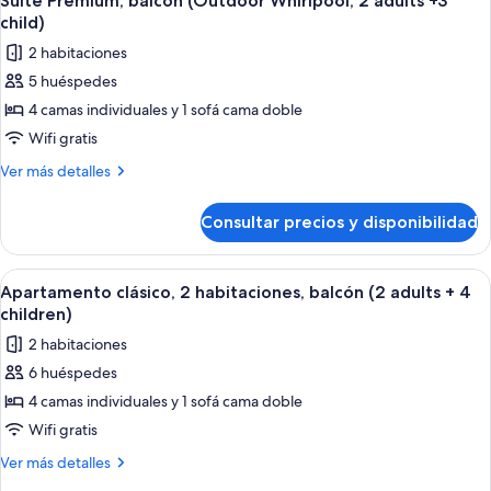
Suite Premium, balcón (Outdoor Whirlpool, 2 adults +3
todas
balcón,
piscina
child)
vistas
las
(2
2 habitaciones
a
fotos
adults
la
5 huéspedes
de
piscina
+
4 camas individuales y 1 sofá cama doble
Suite
(2
3
adults
Premium,
Wifi gratis
children)
+
balcón
Más
Ver más detalles
3
(Outdoor
detalles
children)
de
Whirlpool,
Consultar precios y disponibilidad
Suite
2
Premium,
adults
balcón
Abrir
Caja fuerte, cortinas opacas, wifi grat
8
+3
(Outdoor
Apartamento clásico, 2 habitaciones, balcón (2 adults + 4
todas
Whirlpool,
child)
children)
2
las
2 habitaciones
adults
fotos
+3
6 huéspedes
de
child)
4 camas individuales y 1 sofá cama doble
Apartamento
clásico,
Wifi gratis
2
Más
Ver más detalles
habitaciones,
detalles