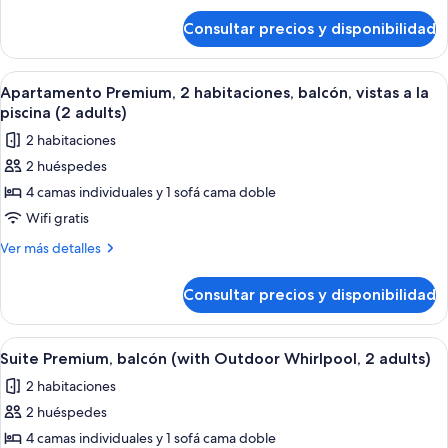
de
(with
Consultar precios y disponibilidad
Apartamento
Terrace,
Premium,
2
2
Abrir
Habitación de hotel moderna con una 
7
adults)
habitaciones
Apartamento Premium, 2 habitaciones, balcón, vistas a la
todas
(with
piscina (2 adults)
Terrace,
las
2 habitaciones
2
fotos
adults)
2 huéspedes
de
4 camas individuales y 1 sofá cama doble
Apartamento
Premium,
Wifi gratis
2
Más
Ver más detalles
habitaciones,
detalles
de
balcón,
Consultar precios y disponibilidad
Apartamento
vistas
Premium,
a
2
Abrir
Un dormitorio con cama, mesitas de no
9
la
habitaciones,
Suite Premium, balcón (with Outdoor Whirlpool, 2 adults)
todas
balcón,
piscina
2 habitaciones
vistas
las
(2
a
2 huéspedes
fotos
adults)
la
de
4 camas individuales y 1 sofá cama doble
piscina