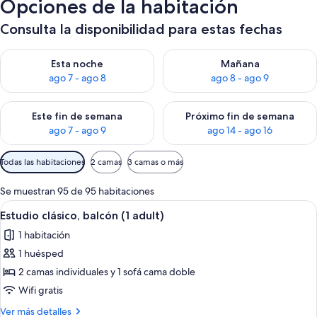
Opciones de la habitación
Consulta la disponibilidad para estas fechas
Consulta la disponibilidad para esta noche, ago 7 - ago 8
Consulta la disponibilidad pa
Esta noche
Mañana
ago 7 - ago 8
ago 8 - ago 9
Consulta la disponibilidad para este fin de semana, ago 7 - ag
Consulta la disponibilidad par
Este fin de semana
Próximo fin de semana
ago 7 - ago 9
ago 14 - ago 16
Filtros
Todas las habitaciones
2 camas
3 camas o más
disponibles
para
Se muestran 95 de 95 habitaciones
las
Abrir
Una sala moderna con un sofá gris, un
10
Estudio clásico, balcón (1 adult)
habitaciones
todas
1 habitación
las
1 huésped
fotos
de
2 camas individuales y 1 sofá cama doble
Estudio
Wifi gratis
clásico,
Más
Ver más detalles