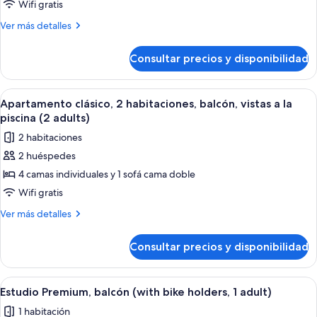
Habitación
Wifi gratis
clásica,
Más
Ver más detalles
2
detalles
habitaciones,
de
Consultar precios y disponibilidad
Habitación
balcón
clásica,
(2
2
Abrir
Habitación de hotel moderna con una 
adults)
14
habitaciones,
Apartamento clásico, 2 habitaciones, balcón, vistas a la
todas
balcón
piscina (2 adults)
(2
las
2 habitaciones
adults)
fotos
2 huéspedes
de
4 camas individuales y 1 sofá cama doble
Apartamento
clásico,
Wifi gratis
2
Más
Ver más detalles
habitaciones,
detalles
de
balcón,
Consultar precios y disponibilidad
Apartamento
vistas
clásico,
a
2
Abrir
Un dormitorio moderno con una cama gr
5
la
habitaciones,
Estudio Premium, balcón (with bike holders, 1 adult)
todas
balcón,
piscina
1 habitación
vistas
las