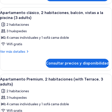
balcón
clásico,
(3
2
Abrir
Habitación de hotel moderna con una 
adults)
14
habitaciones,
Apartamento clásico, 2 habitaciones, balcón, vistas a la
todas
balcón
piscina (3 adults)
(3
las
2 habitaciones
adults)
fotos
3 huéspedes
de
4 camas individuales y 1 sofá cama doble
Apartamento
clásico,
Wifi gratis
2
Más
Ver más detalles
habitaciones,
detalles
de
balcón,
Consultar precios y disponibilidad
Apartamento
vistas
clásico,
a
2
Abrir
Caja fuerte, cortinas opacas, wifi grat
7
la
habitaciones,
Apartamento Premium, 2 habitaciones (with Terrace, 3
todas
balcón,
piscina
adults)
vistas
las
(3
2 habitaciones
a
fotos
adults)
la
3 huéspedes
de
piscina
4 camas individuales y 1 sofá cama doble
Apartamento
(3
adults)
Premium,
Wifi gratis