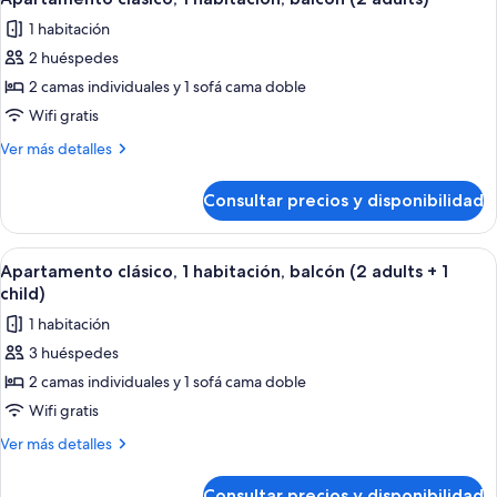
todas
adults
children)
1 habitación
+
las
2
2 huéspedes
fotos
children)
de
2 camas individuales y 1 sofá cama doble
Apartamento
Wifi gratis
clásico,
Más
Ver más detalles
1
detalles
habitación,
de
Consultar precios y disponibilidad
Apartamento
balcón
clásico,
(2
1
Abrir
Caja fuerte, cortinas opacas, wifi grat
adults)
9
habitación,
Apartamento clásico, 1 habitación, balcón (2 adults + 1
todas
balcón
child)
(2
las
1 habitación
adults)
fotos
3 huéspedes
de
2 camas individuales y 1 sofá cama doble
Apartamento
clásico,
Wifi gratis
1
Más
Ver más detalles
habitación,
detalles
de
balcón
Consultar precios y disponibilidad