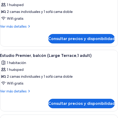
(2
a
1 huésped
fotos
adults)
la
de
2 camas individuales y 1 sofá cama doble
piscina
Estudio
(2
Wifi gratis
adults)
Premium,
Más
Ver más detalles
balcón
detalles
(with
de
Consultar precios y disponibilidad
Estudio
bike
Premium,
holders,
balcón
Abrir
Una sala moderna con un sofá gris, si
1
4
(with
Estudio Premier, balcón (Large Terrace,1 adult)
todas
bike
adult)
1 habitación
holders,
las
1
1 huésped
fotos
adult)
de
2 camas individuales y 1 sofá cama doble
Estudio
Wifi gratis
Premier,
Más
Ver más detalles
balcón
detalles
(Large
de
Consultar precios y disponibilidad
Estudio
Terrace,1
Premier,
adult)
balcón
Abrir
Habitación de hotel moderna con una 