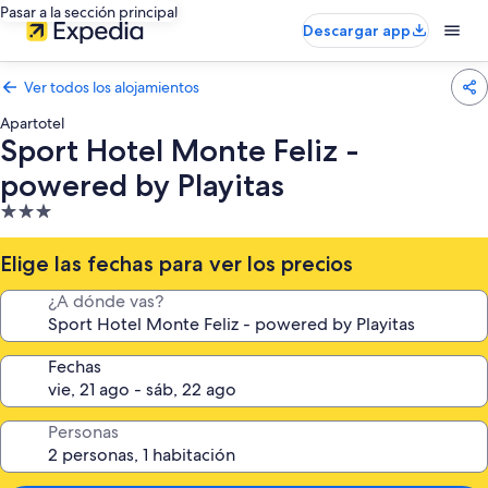
Pasar a la sección principal
Descargar app
Ver todos los alojamientos
Apartotel
Sport Hotel Monte Feliz -
powered by Playitas
Alojamiento
de
3.0 estrellas
Elige las fechas para ver los precios
¿A dónde vas?
Fechas
Personas