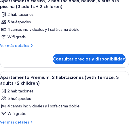
+
Apartamento clásico, 2 habitaciones, balcón, vistas a la
todas
balcón
2
piscina (3 adults + 2 children)
(3
las
children)
2 habitaciones
adults
fotos
+
5 huéspedes
de
2
4 camas individuales y 1 sofá cama doble
Apartamento
children)
clásico,
Wifi gratis
2
Más
Ver más detalles
habitaciones,
detalles
de
balcón,
Consultar precios y disponibilidad
Apartamento
vistas
clásico,
a
2
Abrir
Caja fuerte, cortinas opacas, wifi grat
7
la
habitaciones,
Apartamento Premium, 2 habitaciones (with Terrace, 3
todas
balcón,
piscina
adults +2 children)
vistas
las
(3
2 habitaciones
a
fotos
adults
la
5 huéspedes
de
piscina
+
4 camas individuales y 1 sofá cama doble
Apartamento
(3
2
adults
Premium,
Wifi gratis
children)
+
2
Más
Ver más detalles
2
habitaciones
detalles
children)