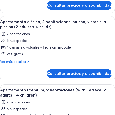
de
balcón
Consultar precios y disponibilidad
Apartamento
(2
clásico,
adults
2
Abrir
Habitación de hotel moderna con una 
14
+
habitaciones,
Apartamento clásico, 2 habitaciones, balcón, vistas a la
todas
balcón
4
piscina (2 adults + 4 childs)
(2
las
children)
2 habitaciones
adults
fotos
+
6 huéspedes
de
4
4 camas individuales y 1 sofá cama doble
Apartamento
children)
clásico,
Wifi gratis
2
Más
Ver más detalles
habitaciones,
detalles
de
balcón,
Consultar precios y disponibilidad
Apartamento
vistas
clásico,
a
2
Abrir
Caja fuerte, cortinas opacas, wifi grat
7
la
habitaciones,
Apartamento Premium, 2 habitaciones (with Terrace, 2
todas
balcón,
piscina
adults + 4 children)
vistas
las
(2
2 habitaciones
a
fotos
adults
la
6 huéspedes
de
piscina
+