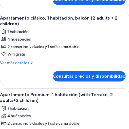
Apartamento
(2
clásico,
adults
1
Abrir
Caja fuerte, cortinas opacas, wifi grat
9
+
habitación,
Apartamento clásico, 1 habitación, balcón (2 adults + 2
todas
balcón
1
children)
(2
las
child)
1 habitación
adults
fotos
+
4 huéspedes
de
1
2 camas individuales y 1 sofá cama doble
Apartamento
child)
clásico,
Wifi gratis
1
Más
Ver más detalles
habitación,
detalles
de
balcón
Consultar precios y disponibilidad
Apartamento
(2
clásico,
adults
1
Abrir
Habitación de hotel moderna con una 
8
+
habitación,
Apartamento Premium, 1 habitación (with Terrace, 2
todas
balcón
2
adults+2 children)
(2
las
children)
1 habitación
adults
fotos
+
4 huéspedes
de
2
2 camas individuales y 1 sofá cama doble
Apartamento
children)