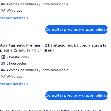
3
4 camas individuales y 1 sofá cama doble
Apartamento
children)
Premium,
Wifi gratis
2
Más
Ver más detalles
habitaciones
detalles
de
(with
Consultar precios y disponibilidad
Apartamento
Terrace,
Premium,
2
2
Abrir
Habitación de hotel moderna con una 
7
adults
habitaciones
Apartamento Premium, 2 habitaciones, balcón, vistas a la
todas
(with
+
piscina (2 adults + 3 children)
Terrace,
las
3
2 habitaciones
2
fotos
children)
adults
5 huéspedes
de
+
4 camas individuales y 1 sofá cama doble
Apartamento
3
children)
Premium,
Wifi gratis
2
Más
Ver más detalles
habitaciones,
detalles
de
balcón,
Consultar precios y disponibilidad
Apartamento
vistas
Premium,
a
2
Abrir
Un dormitorio con cama, mesitas de no
9
la
habitaciones,