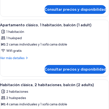
balcón
detalles
(1
de
Consultar precios y disponibilidad
Estudio
adult)
clásico,
balcón
Abrir
Caja fuerte, cortinas opacas, wifi grat
10
(1
Apartamento clásico, 1 habitación, balcón (1 adult)
todas
adult)
1 habitación
las
1 huésped
fotos
de
2 camas individuales y 1 sofá cama doble
Apartamento
Wifi gratis
clásico,
Más
Ver más detalles
1
detalles
habitación,
de
Consultar precios y disponibilidad
Apartamento
balcón
clásico,
(1
1
Abrir
Caja fuerte, cortinas opacas, wifi grat
adult)
7
habitación,
Habitación clásica, 2 habitaciones, balcón (2 adults)
todas
balcón
2 habitaciones
(1
las
adult)
2 huéspedes
fotos
de
4 camas individuales y 1 sofá cama doble