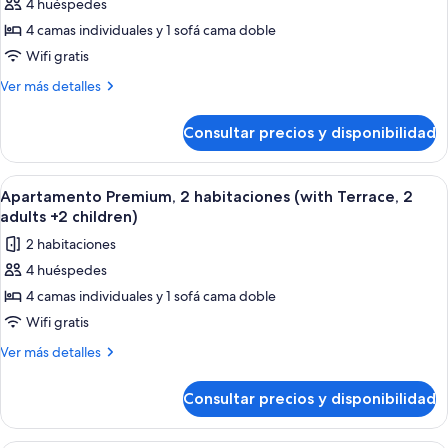
4 huéspedes
de
2
4 camas individuales y 1 sofá cama doble
Habitación
children)
clásica,
Wifi gratis
2
Más
Ver más detalles
habitaciones,
detalles
de
balcón,
Consultar precios y disponibilidad
Habitación
vistas
clásica,
a
2
Abrir
Caja fuerte, cortinas opacas, wifi grat
7
la
habitaciones,
Apartamento Premium, 2 habitaciones (with Terrace, 2
todas
balcón,
piscina
adults +2 children)
vistas
las
(2
2 habitaciones
a
fotos
adults
la
4 huéspedes
de
piscina
+
4 camas individuales y 1 sofá cama doble
Apartamento
(2
2
adults
Premium,
Wifi gratis
children)
+
2
Más
Ver más detalles
2
habitaciones
detalles
children)
de
(with
Consultar precios y disponibilidad
Apartamento
Terrace,
Premium,
2
2