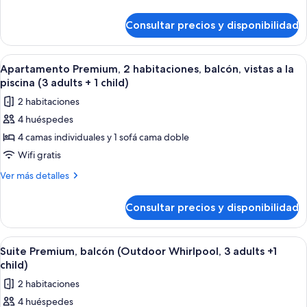
habitaciones
detalles
de
(with
Consultar precios y disponibilidad
Apartamento
Terrace,
Premium,
3
2
Abrir
Habitación de hotel moderna con una 
7
adults
habitaciones
Apartamento Premium, 2 habitaciones, balcón, vistas a la
todas
(with
+1
piscina (3 adults + 1 child)
Terrace,
las
child)
2 habitaciones
3
fotos
adults
4 huéspedes
de
+1
4 camas individuales y 1 sofá cama doble
Apartamento
child)
Premium,
Wifi gratis
2
Más
Ver más detalles
habitaciones,
detalles
de
balcón,
Consultar precios y disponibilidad
Apartamento
vistas
Premium,
a
2
Abrir
Un dormitorio con cama, mesitas de no
9
la
habitaciones,
Suite Premium, balcón (Outdoor Whirlpool, 3 adults +1
todas
balcón,
piscina
child)
vistas
las
(3
2 habitaciones
a
fotos
adults
la
4 huéspedes
de