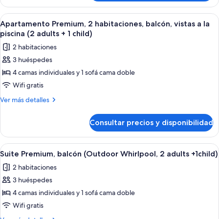
Terrace,
Premium,
2
2
Abrir
Habitación de hotel moderna con una 
7
adults
habitaciones
Apartamento Premium, 2 habitaciones, balcón, vistas a la
todas
(with
+
piscina (2 adults + 1 child)
Terrace,
las
1
2 habitaciones
2
fotos
child)
adults
3 huéspedes
de
+
4 camas individuales y 1 sofá cama doble
Apartamento
1
child)
Premium,
Wifi gratis
2
Más
Ver más detalles
habitaciones,
detalles
de
balcón,
Consultar precios y disponibilidad
Apartamento
vistas
Premium,
a
2
Abrir
Un dormitorio con cama, mesitas de no
9
la
habitaciones,
Suite Premium, balcón (Outdoor Whirlpool, 2 adults +1child)
todas
balcón,
piscina
2 habitaciones
vistas
las
(2
a
3 huéspedes
fotos
adults
la
de
4 camas individuales y 1 sofá cama doble
piscina
+
Suite
(2
Wifi gratis
1
adults
Premium,