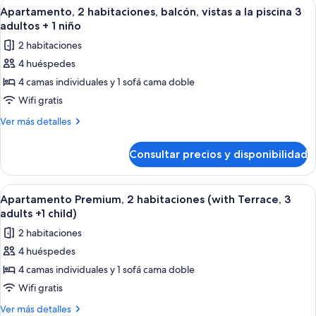
Abrir
Habitación de hotel moderna con una 
14
+
habitaciones,
Apartamento, 2 habitaciones, balcón, vistas a la piscina 3
todas
balcón
1
adultos + 1 niño
(3
las
child)
2 habitaciones
adults
fotos
+
4 huéspedes
de
1
4 camas individuales y 1 sofá cama doble
Apartamento,
child)
2
Wifi gratis
habitaciones,
Más
Ver más detalles
balcón,
detalles
de
vistas
Consultar precios y disponibilidad
Apartamento,
a
2
la
habitaciones,
Abrir
Caja fuerte, cortinas opacas, wifi grat
7
piscina
balcón,
Apartamento Premium, 2 habitaciones (with Terrace, 3
todas
vistas
3
adults +1 child)
a
las
adultos
2 habitaciones
la
fotos
+
piscina
4 huéspedes
de
3
1
4 camas individuales y 1 sofá cama doble
Apartamento
adultos
niño
+
Premium,
Wifi gratis
1
2
Más
Ver más detalles
niño