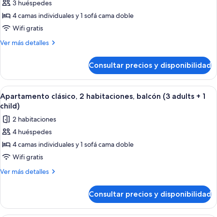
a
3 huéspedes
fotos
adults)
la
de
4 camas individuales y 1 sofá cama doble
piscina
Suite
(3
Wifi gratis
adults)
Premium,
Más
Ver más detalles
balcón
detalles
(with
de
Consultar precios y disponibilidad
Suite
Outdoor
Premium,
Whirlpool,
balcón
Abrir
Caja fuerte, cortinas opacas, wifi grat
3
8
(with
Apartamento clásico, 2 habitaciones, balcón (3 adults + 1
todas
Outdoor
adults)
child)
Whirlpool,
las
2 habitaciones
3
fotos
adults)
4 huéspedes
de
4 camas individuales y 1 sofá cama doble
Apartamento
clásico,
Wifi gratis
2
Más
Ver más detalles
habitaciones,
detalles
de
balcón
Consultar precios y disponibilidad
Apartamento
(3
clásico,
adults
2