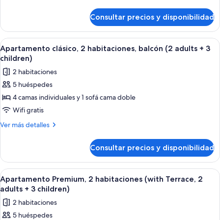
(Outdoor
detalles
children)
de
Whirlpool,
Consultar precios y disponibilidad
Suite
2
Premium,
adults
balcón
Abrir
Caja fuerte, cortinas opacas, wifi grat
8
+
(Outdoor
Apartamento clásico, 2 habitaciones, balcón (2 adults + 3
todas
Whirlpool,
2
children)
2
las
child)
2 habitaciones
adults
fotos
+
5 huéspedes
de
2
4 camas individuales y 1 sofá cama doble
Apartamento
child)
clásico,
Wifi gratis
2
Más
Ver más detalles
habitaciones,
detalles
de
balcón
Consultar precios y disponibilidad
Apartamento
(2
clásico,
adults
2
Abrir
Caja fuerte, cortinas opacas, wifi grat
7
+
habitaciones,
Apartamento Premium, 2 habitaciones (with Terrace, 2
todas
balcón
3
adults + 3 children)
(2
las
children)
2 habitaciones
adults
fotos
+
5 huéspedes
de