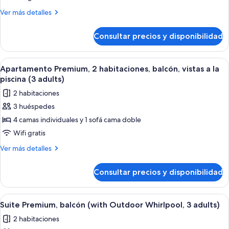
2
Más
Ver más detalles
habitaciones
detalles
de
(with
Consultar precios y disponibilidad
Apartamento
Terrace,
Premium,
3
2
Abrir
Habitación de hotel moderna con una 
7
adults)
habitaciones
Apartamento Premium, 2 habitaciones, balcón, vistas a la
todas
(with
piscina (3 adults)
Terrace,
las
2 habitaciones
3
fotos
adults)
3 huéspedes
de
4 camas individuales y 1 sofá cama doble
Apartamento
Premium,
Wifi gratis
2
Más
Ver más detalles
habitaciones,
detalles
de
balcón,
Consultar precios y disponibilidad
Apartamento
vistas
Premium,
a
2
Abrir
Un dormitorio con cama, mesitas de no
9
la
habitaciones,
Suite Premium, balcón (with Outdoor Whirlpool, 3 adults)
todas
balcón,
piscina
2 habitaciones
vistas
las
(3