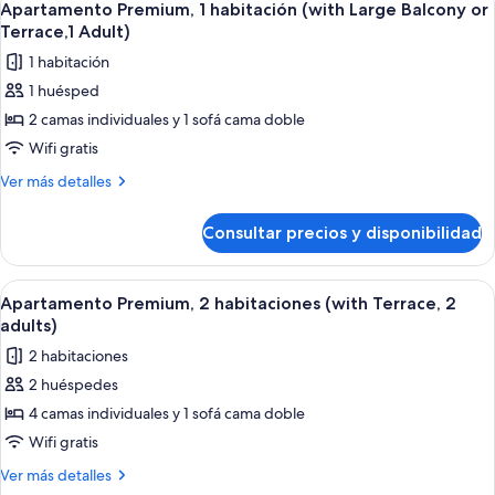
9
(Large
Apartamento Premium, 1 habitación (with Large Balcony or
todas
Terrace,1
Terrace,1 Adult)
adult)
las
1 habitación
fotos
1 huésped
de
2 camas individuales y 1 sofá cama doble
Apartamento
Premium,
Wifi gratis
1
Más
Ver más detalles
habitación
detalles
de
(with
Consultar precios y disponibilidad
Apartamento
Large
Premium,
Balcony
1
Abrir
Caja fuerte, cortinas opacas, wifi grat
7
or
habitación
Apartamento Premium, 2 habitaciones (with Terrace, 2
todas
(with
Terrace,1
adults)
Large
las
Adult)
2 habitaciones
Balcony
fotos
or
2 huéspedes
de
Terrace,1
4 camas individuales y 1 sofá cama doble
Apartamento
Adult)
Premium,
Wifi gratis
2
Más
Ver más detalles
habitaciones
detalles