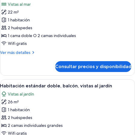
(Unique
Vistas al mar
Solarium)
las
22 m²
fotos
de
1 habitación
Habitación
2 huéspedes
doble
1 cama doble O 2 camas individuales
superior,
Wifi gratis
balcón,
Más
Ver más detalles
vistas
detalles
al
de
Consultar precios y disponibilidad
mar
Habitación
doble
(Unique)
superior,
Abrir
Habitación de hotel con una cama grand
4
balcón,
Habitación estándar doble, balcón, vistas al jardín
todas
vistas
Vistas al jardín
al
las
mar
26 m²
fotos
(Unique)
de
1 habitación
Habitación
2 huéspedes
estándar
2 camas individuales grandes
doble,
Wifi gratis