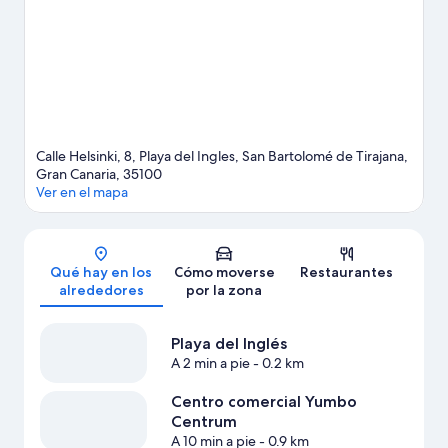
actividades acuáticas que podrás hacer en la zona, como paseos
en moto de agua o kayak; además, tendrás ocasión de disfrutar
de la naturaleza al aire libre con opciones tan variadas como la
equitación o las rutas a pie o en bicicleta.
Ver guía de viaje de
San Bartolomé de Tirajana
Calle Helsinki, 8, Playa del Ingles, San Bartolomé de Tirajana,
Gran Canaria, 35100
Ver en el mapa
Mapa
Qué hay en los
Cómo moverse
Restaurantes
alrededores
por la zona
Playa del Inglés
A 2 min a pie
- 0.2 km
Centro comercial Yumbo
Centrum
A 10 min a pie
- 0.9 km