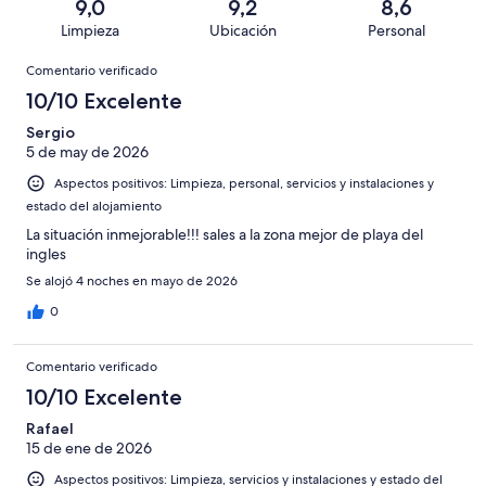
una
de
9,0
9,2
8,6
de
con
total
puntuación
428
Limpieza
Ubicación
Personal
10
una
de
de
con
Comentarios
-
puntuación
428
8
Comentario verificado
una
Excelente
de
con
-
puntuación
10/10 Excelente
6
una
Bueno
de
-
puntuación
Sergio
4
Normal
5 de may de 2026
de
-
2
Aspectos positivos: Limpieza, personal, servicios y instalaciones y
Mediocre
-
estado del alojamiento
Horrible
La situación inmejorable!!! sales a la zona mejor de playa del
ingles
Se alojó 4 noches en mayo de 2026
0
Comentario verificado
10/10 Excelente
Rafael
15 de ene de 2026
Aspectos positivos: Limpieza, servicios y instalaciones y estado del