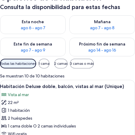
Consulta la disponibilidad para estas fechas
Consulta la disponibilidad para esta noche, ago 6 - ago 7
Consulta la disponibilidad pa
Esta noche
Mañana
ago 6 - ago 7
ago 7 - ago 8
Consulta la disponibilidad para este fin de semana, ago 7 - ag
Consulta la disponibilidad par
Este fin de semana
Próximo fin de semana
ago 7 - ago 9
ago 14 - ago 16
Filtros
Todas las habitaciones
1 cama
2 camas
3 camas o más
disponibles
para
Se muestran 10 de 10 habitaciones
las
Abrir
Habitación de hotel con una cama grande
4
Habitación Deluxe doble, balcón, vistas al mar (Unique)
habitaciones
todas
Vista al mar
las
22 m²
fotos
de
1 habitación
Habitación
2 huéspedes
Deluxe
1 cama doble O 2 camas individuales
doble,
Wifi gratis