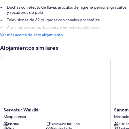
Duchas con efecto de lluvia, artículos de higiene personal gratuitos
y secadores de pelo
Televisiones de 32 pulgadas con canales por satélite
Armarios o roperos, balcones y hervidores eléctricos
Ver más acerca de este alojamiento
Alojamientos similares
Servatur Waikiki
Sanom Be
Servatur
Sanom
Servatur Waikiki
Sanom 
Waikiki
Beach
Maspalomas
Maspal
Maspalomas
Resort
Piscina
Desayuno incluido
Piscin
-
Spa
Todo incluido
Restau