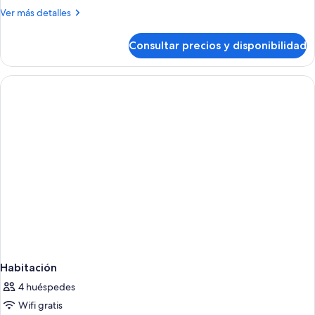
Más
Ver más detalles
detalles
de
Consultar precios y disponibilidad
Habitación
Habitación
4 huéspedes
Wifi gratis