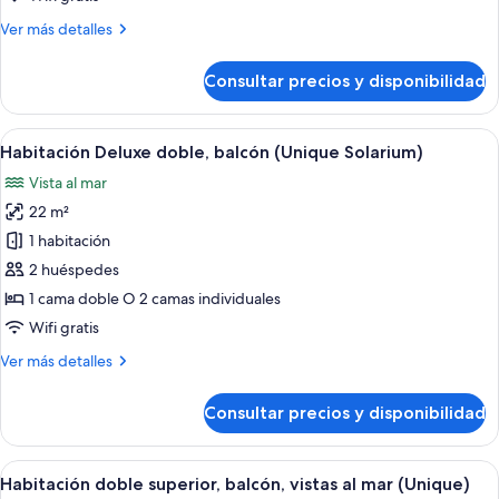
balcón,
Más
Ver más detalles
vistas
detalles
al
de
Consultar precios y disponibilidad
mar
Habitación
Deluxe
(Unique)
doble,
Abrir
Habitación de hotel con una cama grande
4
balcón,
Habitación Deluxe doble, balcón (Unique Solarium)
todas
vistas
Vista al mar
al
las
mar
22 m²
fotos
(Unique)
de
1 habitación
Habitación
2 huéspedes
Deluxe
1 cama doble O 2 camas individuales
doble,
Wifi gratis
balcón
Más
Ver más detalles
(Unique
detalles
Solarium)
de
Consultar precios y disponibilidad
Habitación
Deluxe
doble,
Abrir
Habitación de hotel con una cama grande
6
balcón
Habitación doble superior, balcón, vistas al mar (Unique)
todas