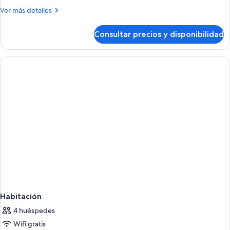
Más
Ver más detalles
detalles
de
Consultar precios y disponibilidad
Habitación
Habitación
4 huéspedes
Wifi gratis