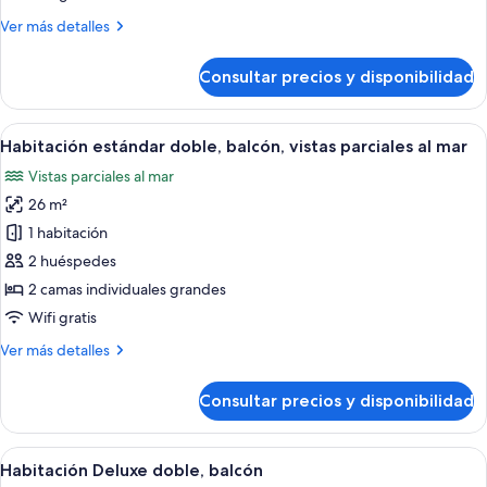
balcón,
Más
Ver más detalles
vistas
detalles
al
de
Consultar precios y disponibilidad
jardín
Habitación
estándar
doble,
Abrir
Habitación de hotel con cama, escritorio,
3
balcón,
Habitación estándar doble, balcón, vistas parciales al mar
todas
vistas
Vistas parciales al mar
al
las
jardín
26 m²
fotos
de
1 habitación
Habitación
2 huéspedes
estándar
2 camas individuales grandes
doble,
Wifi gratis
balcón,
Más
Ver más detalles
vistas
detalles
parciales
de
Consultar precios y disponibilidad
al
Habitación
estándar
mar
doble,
Abrir
Habitación de hotel con una cama grande
5
balcón,
Habitación Deluxe doble, balcón
todas
vistas