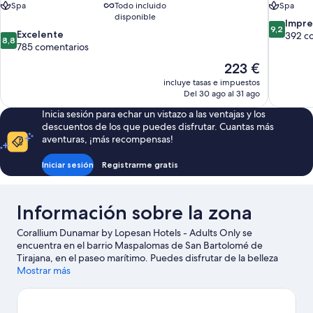
Spa
Todo incluido
Spa
disponible
9.2
Impre
9,2
8.8
Excelente
sobre
392 c
8,8
sobre
785 comentarios
10,
10,
Impresion
El
223 €
Excelente,
392 comen
precio
incluye tasas e impuestos
785 comentarios
actual
Del 30 ago al 31 ago
es
Inicia sesión para echar un vistazo a las ventajas y los
de
descuentos de los que puedes disfrutar. Cuantas más
223 €
aventuras, ¡más recompensas!
Iniciar sesión
Registrarme gratis
Información sobre la zona
Corallium Dunamar by Lopesan Hotels - Adults Only se
encuentra en el barrio Maspalomas de San Bartolomé de
Tirajana, en el paseo marítimo. Puedes disfrutar de la belleza
natural de Dunas de Maspalomas y Playa de Anfi del Mar, o
Mostrar más
acercarte a Campo de golf Anfi Tauro si deseas realizar alguna
actividad. Parque acuático Lago Taurito y Parque botánico de
Maspalomas también merecen la pena. Descubre todas las