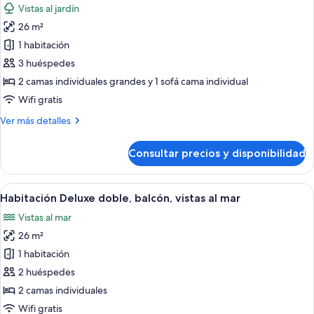
Vistas al jardín
parciales
las
al
26 m²
fotos
mar
de
1 habitación
Habitación
3 huéspedes
Deluxe
2 camas individuales grandes y 1 sofá cama individual
doble,
Wifi gratis
balcón
Más
Ver más detalles
detalles
de
Consultar precios y disponibilidad
Habitación
Deluxe
doble,
Abrir
Habitación de hotel con una cama grande
5
balcón
Habitación Deluxe doble, balcón, vistas al mar
todas
Vistas al mar
las
26 m²
fotos
de
1 habitación
Habitación
2 huéspedes
Deluxe
2 camas individuales
doble,
Wifi gratis