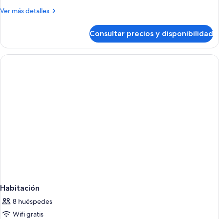
balcón,
Más
Ver más detalles
vistas
detalles
al
de
Consultar precios y disponibilidad
mar
Habitación
Deluxe
doble,
balcón,
vistas
al
mar
Habitación
8 huéspedes
Wifi gratis