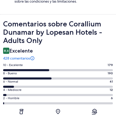
sobre las condiciones y las limitaciones.
Comentarios
Comentarios sobre Corallium
Dunamar by Lopesan Hotels -
Adults Only
Excelente
8,6
428 comentarios
179
10 - Excelente
179
comentarios
190
8 - Bueno
190
de
comentarios
un
41
6 - Normal
41
de
total
comentarios
un
12
4 - Mediocre
12
de
de
total
comentarios
428
un
6
2 - Horrible
6
de
de
con
total
comentarios
428
un
una
de
de
con
total
puntuación
428
un