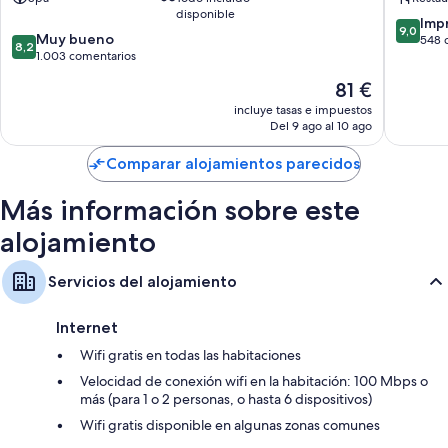
Adults
disponible
Only
9.0
Imp
9,0
8.2
Muy bueno
Maspal
sobre
548 
8,2
sobre
1.003 comentarios
10,
10,
Impresi
El
81 €
Muy
548 com
precio
bueno,
incluye tasas e impuestos
actual
Del 9 ago al 10 ago
1.003 comentarios
es
de
Comparar alojamientos parecidos
81 €
Más información sobre este
alojamiento
Servicios del alojamiento
Internet
Wifi gratis en todas las habitaciones
Velocidad de conexión wifi en la habitación: 100 Mbps o
más (para 1 o 2 personas, o hasta 6 dispositivos)
Wifi gratis disponible en algunas zonas comunes