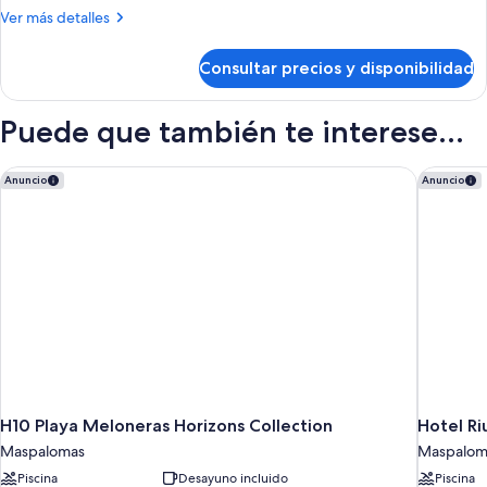
Más
Ver más detalles
detalles
de
Consultar precios y disponibilidad
Habitación
Puede que también te interese...
H10 Playa Meloneras Horizons Collection
Hotel Ri
Anuncio
Anuncio
H10 Playa Meloneras Horizons Collection
Hotel Ri
Maspalomas
Maspalom
Piscina
Desayuno incluido
Piscina