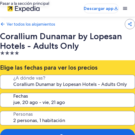
Pasar a la sección principal
Descargar app
Ver todos los alojamientos
Corallium Dunamar by Lopesan
Hotels - Adults Only
Alojamiento
de
4.0 estrellas
Elige las fechas para ver los precios
¿A dónde vas?
Fechas
Personas