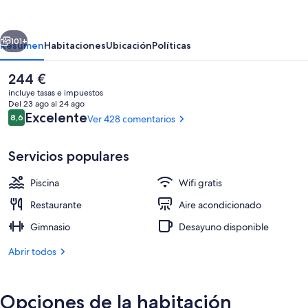
by
Lopesan
erior
Siguiente
Hotels
101+
Resumen
Habitaciones
Ubicación
Políticas
-
El
244 €
Adults
precio
incluye tasas e impuestos
Only
actual
Del 23 ago al 24 ago
es
Comentarios
Excelente
8,6
Ver 428 comentarios
8,6 de 10
de
244 €
Servicios populares
Piscina
Wifi gratis
3 piscinas al aire libre, sombrillas, tum
Restaurante
Aire acondicionado
Gimnasio
Desayuno disponible
Abrir todos
Opciones de la habitación