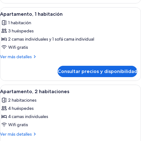
Abrir
Habitación de hotel con cama, televiso
7
Apartamento, 1 habitación
todas
1 habitación
las
3 huéspedes
fotos
de
2 camas individuales y 1 sofá cama individual
Apartamento,
Wifi gratis
1
Más
Ver más detalles
habitación
detalles
de
Consultar precios y disponibilidad
Apartamento,
1
habitación
Abrir
Habitación de hotel con cama, televiso
7
Apartamento, 2 habitaciones
todas
2 habitaciones
las
4 huéspedes
fotos
de
4 camas individuales
Apartamento,
Wifi gratis
2
Más
Ver más detalles
habitaciones
detalles