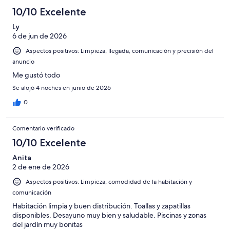
-
puntuación
6
una
Bueno
10/10 Excelente
de
-
puntuación
4
Normal
Ly
de
-
6 de jun de 2026
2
Mediocre
-
Aspectos positivos: Limpieza, llegada, comunicación y precisión del
Horrible
anuncio
Me gustó todo
Se alojó 4 noches en junio de 2026
0
Comentario verificado
10/10 Excelente
Anita
2 de ene de 2026
Aspectos positivos: Limpieza, comodidad de la habitación y
comunicación
Habitación limpia y buen distribución. Toallas y zapatillas
disponibles. Desayuno muy bien y saludable. Piscinas y zonas
del jardín muy bonitas