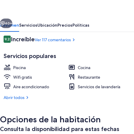
View
Suite
erior
Siguiente
&
40+
Resumen
Servicios
Ubicación
Precios
Políticas
Spa
Comentarios
Increíble
9,2
Ver 117 comentarios
9,2 de 10
Servicios populares
Piscina
Cocina
Wifi gratis
Restaurante
Aire acondicionado
Servicios de lavandería
3 piscinas al aire libre, una piscina cl
Abrir todos
Opciones de la habitación
Consulta la disponibilidad para estas fechas