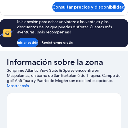
de
Consultar precios y disponibilidad
Apartamento,
2
habitaciones
Inicia sesión para echar un vistazo a las ventajas y los
descuentos de los que puedes disfrutar. Cuantas más
aventuras, ¡más recompensas!
Iniciar sesión
Registrarme gratis
Información sobre la zona
Sunprime Atlantic View Suite & Spa se encuentra en
Maspalomas, un barrio de San Bartolomé de Tirajana. Campo de
golf Anfi Tauro y Puerto de Mogán son excelentes opciones
para los que buscan unas vacaciones activas, pero si prefieres
Mostrar más
sumergirte en la naturaleza, Dunas de Maspalomas y Playa de
Anfi del Mar son lo que necesitas. Parque acuático Lago Taurito y
Parque botánico de Maspalomas también merecen la pena.
Ver
guía de viaje de San Bartolomé de Tirajana
Ver más apartoteles en San Bartolomé de Tirajana