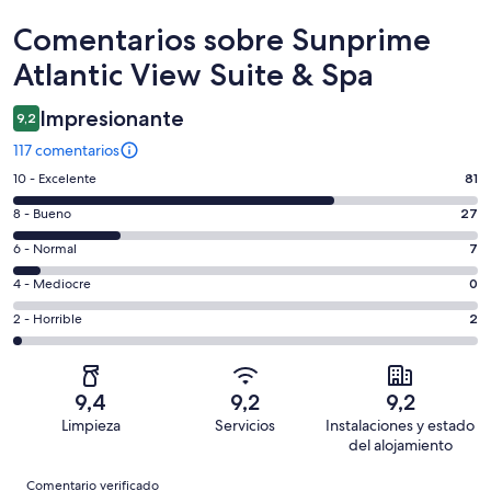
Comentarios
Comentarios sobre Sunprime
Atlantic View Suite & Spa
Impresionante
9,2
117 comentarios
81
10 - Excelente
81
comentarios
27
8 - Bueno
27
de
comentarios
un
7
6 - Normal
7
de
total
comentarios
un
0
4 - Mediocre
0
de
de
total
comentarios
117
un
2
2 - Horrible
2
de
de
con
total
comentarios
117
un
una
de
de
con
total
puntuación
117
un
una
de
9,4
9,2
9,2
de
con
total
puntuación
117
Limpieza
Servicios
Instalaciones y estado
10
una
de
de
con
del alojamiento
-
puntuación
117
8
una
Comentarios
Excelente
de
con
Comentario verificado