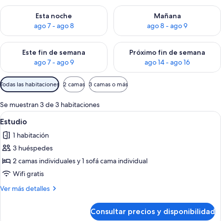
Consulta la disponibilidad para esta noche, ago 7 - ago 8
Consulta la disponibilidad pa
Esta noche
Mañana
ago 7 - ago 8
ago 8 - ago 9
Consulta la disponibilidad para este fin de semana, ago 7 - ag
Consulta la disponibilidad par
Este fin de semana
Próximo fin de semana
ago 7 - ago 9
ago 14 - ago 16
Filtros
Todas las habitaciones
2 camas
3 camas o más
disponibles
para
Se muestran 3 de 3 habitaciones
las
Abrir
Habitación de hotel con cama, sofá, sill
6
Estudio
habitaciones
todas
1 habitación
las
3 huéspedes
fotos
de
2 camas individuales y 1 sofá cama individual
Estudio
Wifi gratis
Más
Ver más detalles
detalles
de
Consultar precios y disponibilidad
Estudio