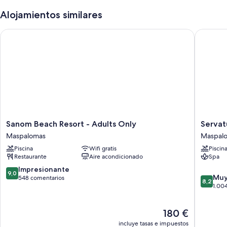
Alojamientos similares
Sanom Beach Resort - Adults Only
Servatur
Sanom
Servatur
Sanom Beach Resort - Adults Only
Servat
Beach
Waikiki
Maspalomas
Maspal
Resort
Maspal
Piscina
Wifi gratis
Piscin
-
Restaurante
Aire acondicionado
Spa
Adults
Only
9.0
Impresionante
9,0
8.2
Maspalomas
Muy
sobre
548 comentarios
8,2
sobre
1.00
10,
10,
Impresionante,
Muy
548 comentarios
El
180 €
bueno,
precio
1.004 c
incluye tasas e impuestos