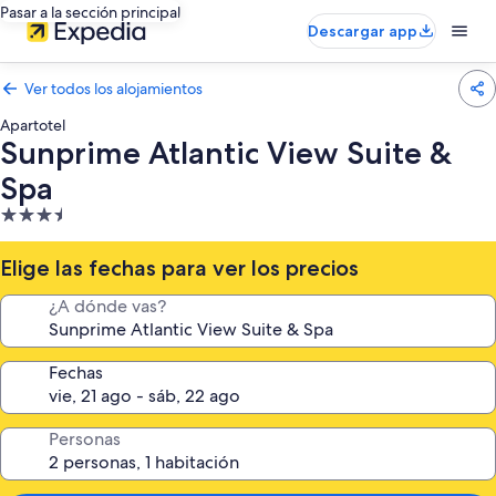
Pasar a la sección principal
Descargar app
Ver todos los alojamientos
Apartotel
Sunprime Atlantic View Suite &
Spa
Alojamiento
de
3.5 estrellas
Elige las fechas para ver los precios
¿A dónde vas?
Fechas
Personas