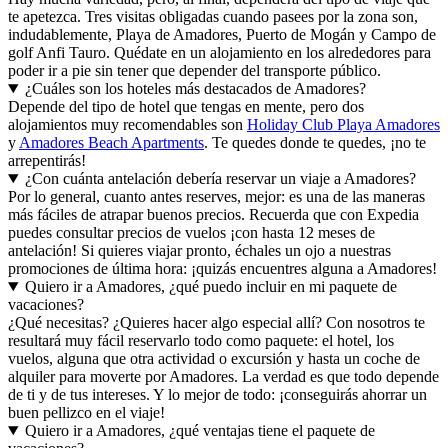
te apetezca. Tres visitas obligadas cuando pasees por la zona son,
indudablemente, Playa de Amadores, Puerto de Mogán y Campo de
golf Anfi Tauro. Quédate en un alojamiento en los alrededores para
poder ir a pie sin tener que depender del transporte público.
¿Cuáles son los hoteles más destacados de Amadores?
Depende del tipo de hotel que tengas en mente, pero dos
alojamientos muy recomendables son
Holiday Club Playa Amadores
y
Amadores Beach Apartments
. Te quedes donde te quedes, ¡no te
arrepentirás!
¿Con cuánta antelación debería reservar un viaje a Amadores?
Por lo general, cuanto antes reserves, mejor: es una de las maneras
más fáciles de atrapar buenos precios. Recuerda que con Expedia
puedes consultar precios de vuelos ¡con hasta 12 meses de
antelación! Si quieres viajar pronto, échales un ojo a nuestras
promociones de última hora: ¡quizás encuentres alguna a Amadores!
Quiero ir a Amadores, ¿qué puedo incluir en mi paquete de
vacaciones?
¿Qué necesitas? ¿Quieres hacer algo especial allí? Con nosotros te
resultará muy fácil reservarlo todo como paquete: el hotel, los
vuelos, alguna que otra actividad o excursión y hasta un coche de
alquiler para moverte por Amadores. La verdad es que todo depende
de ti y de tus intereses. Y lo mejor de todo: ¡conseguirás ahorrar un
buen pellizco en el viaje!
Quiero ir a Amadores, ¿qué ventajas tiene el paquete de