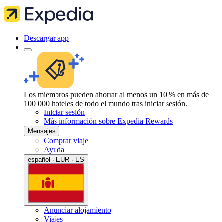
Descargar app
Los miembros pueden ahorrar al menos un 10 % en más de
100 000 hoteles de todo el mundo tras iniciar sesión.
Iniciar sesión
Más información sobre Expedia Rewards
Mensajes
Comprar viaje
Ayuda
español · EUR · ES
Anunciar alojamiento
Viajes