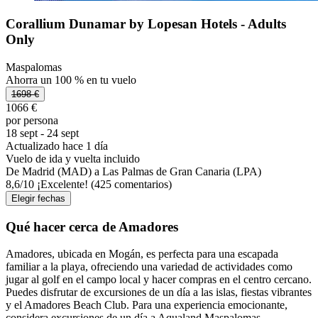
Corallium Dunamar by Lopesan Hotels - Adults
Only
Maspalomas
Ahorra un 100 % en tu vuelo
1698 €
1066 €
por persona
18 sept - 24 sept
Actualizado hace 1 día
Vuelo de ida y vuelta incluido
De Madrid (MAD) a Las Palmas de Gran Canaria (LPA)
8,6
/
10
¡Excelente! (425 comentarios)
Elegir fechas
Qué hacer cerca de Amadores
Amadores, ubicada en Mogán, es perfecta para una escapada
familiar a la playa, ofreciendo una variedad de actividades como
jugar al golf en el campo local y hacer compras en el centro cercano.
Puedes disfrutar de excursiones de un día a las islas, fiestas vibrantes
y el Amadores Beach Club. Para una experiencia emocionante,
considera excursiones de un día a Aqualand Maspalomas,