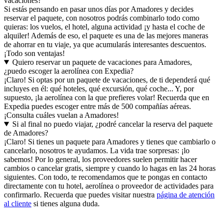
vacaciones?
Si estás pensando en pasar unos días por Amadores y decides
reservar el paquete, con nosotros podrás combinarlo todo como
quieras: los vuelos, el hotel, alguna actividad ¡y hasta el coche de
alquiler! Además de eso, el paquete es una de las mejores maneras
de ahorrar en tu viaje, ya que acumularás interesantes descuentos.
¡Todo son ventajas!
Quiero reservar un paquete de vacaciones para Amadores,
¿puedo escoger la aerolínea con Expedia?
¡Claro! Si optas por un paquete de vacaciones, de ti dependerá qué
incluyes en él: qué hoteles, qué excursión, qué coche... Y, por
supuesto, ¡la aerolínea con la que prefieres volar! Recuerda que en
Expedia puedes escoger entre más de 500 compañías aéreas.
¡Consulta cuáles vuelan a Amadores!
Si al final no puedo viajar, ¿podré cancelar la reserva del paquete
de Amadores?
¡Claro! Si tienes un paquete para Amadores y tienes que cambiarlo o
cancelarlo, nosotros te ayudamos. La vida trae sorpresas: ¡lo
sabemos! Por lo general, los proveedores suelen permitir hacer
cambios o cancelar gratis, siempre y cuando lo hagas en las 24 horas
siguientes. Con todo, te recomendamos que te pongas en contacto
directamente con tu hotel, aerolínea o proveedor de actividades para
confirmarlo. Recuerda que puedes visitar nuestra
página de atención
al cliente
si tienes alguna duda.