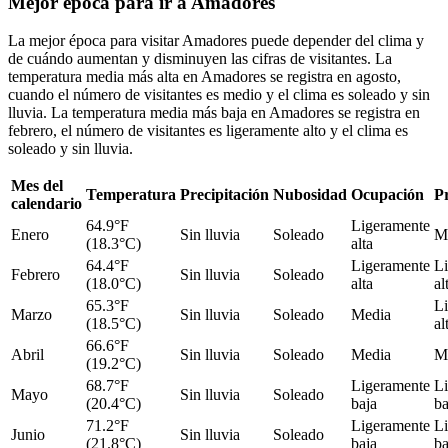
Mejor época para ir a Amadores
La mejor época para visitar Amadores puede depender del clima y
de cuándo aumentan y disminuyen las cifras de visitantes. La
temperatura media más alta en Amadores se registra en agosto,
cuando el número de visitantes es medio y el clima es soleado y sin
lluvia. La temperatura media más baja en Amadores se registra en
febrero, el número de visitantes es ligeramente alto y el clima es
soleado y sin lluvia.
Mes del
Temperatura
Precipitación
Nubosidad
Ocupación
Pr
calendario
64.9°F
Ligeramente
Enero
Sin lluvia
Soleado
M
(18.3°C)
alta
64.4°F
Ligeramente
L
Febrero
Sin lluvia
Soleado
(18.0°C)
alta
al
65.3°F
L
Marzo
Sin lluvia
Soleado
Media
(18.5°C)
al
66.6°F
Abril
Sin lluvia
Soleado
Media
M
(19.2°C)
68.7°F
Ligeramente
L
Mayo
Sin lluvia
Soleado
(20.4°C)
baja
ba
71.2°F
Ligeramente
L
Junio
Sin lluvia
Soleado
(21.8°C)
baja
ba