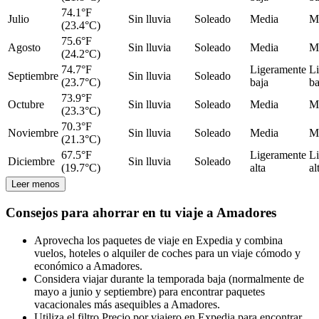
74.1°F
Julio
Sin lluvia
Soleado
Media
M
(23.4°C)
75.6°F
Agosto
Sin lluvia
Soleado
Media
M
(24.2°C)
74.7°F
Ligeramente
L
Septiembre
Sin lluvia
Soleado
(23.7°C)
baja
ba
73.9°F
Octubre
Sin lluvia
Soleado
Media
M
(23.3°C)
70.3°F
Noviembre
Sin lluvia
Soleado
Media
M
(21.3°C)
67.5°F
Ligeramente
L
Diciembre
Sin lluvia
Soleado
(19.7°C)
alta
al
Leer menos
Consejos para ahorrar en tu viaje a Amadores
Aprovecha los paquetes de viaje en Expedia y combina
vuelos, hoteles o alquiler de coches para un viaje cómodo y
económico a Amadores.
Considera viajar durante la temporada baja (normalmente de
mayo a junio y septiembre) para encontrar paquetes
vacacionales más asequibles a Amadores.
Utiliza el filtro Precio por viajero en Expedia para encontrar