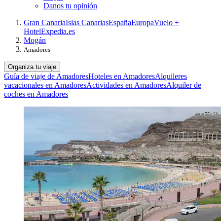
Danos tu opinión
Gran Canaria
Islas Canarias
España
Europa
Vuelo +
Hotel
Expedia.es
Mogán
Amadores
Organiza tu viaje
Guía de viaje de Amadores
Hoteles en Amadores
Alquileres
vacacionales en Amadores
Actividades en Amadores
Alquiler de
coches en Amadores