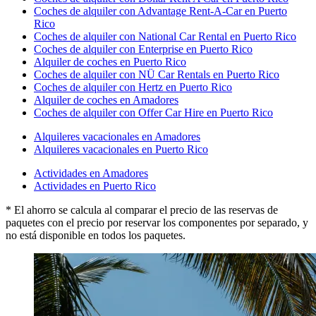
Coches de alquiler con Advantage Rent-A-Car en Puerto
Rico
Coches de alquiler con National Car Rental en Puerto Rico
Coches de alquiler con Enterprise en Puerto Rico
Alquiler de coches en Puerto Rico
Coches de alquiler con NÜ Car Rentals en Puerto Rico
Coches de alquiler con Hertz en Puerto Rico
Alquiler de coches en Amadores
Coches de alquiler con Offer Car Hire en Puerto Rico
Alquileres vacacionales en Amadores
Alquileres vacacionales en Puerto Rico
Actividades en Amadores
Actividades en Puerto Rico
* El ahorro se calcula al comparar el precio de las reservas de
paquetes con el precio por reservar los componentes por separado, y
no está disponible en todos los paquetes.