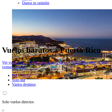
Danos tu opinión
Vuelos baratos a Puerto Rico
Ver vuelo por 27 € del miércoles 16 de sept de 2026
Se abre en una
ventana nueva
Ida y vuelta
Solo ida
Varios destinos
Solo vuelos directos