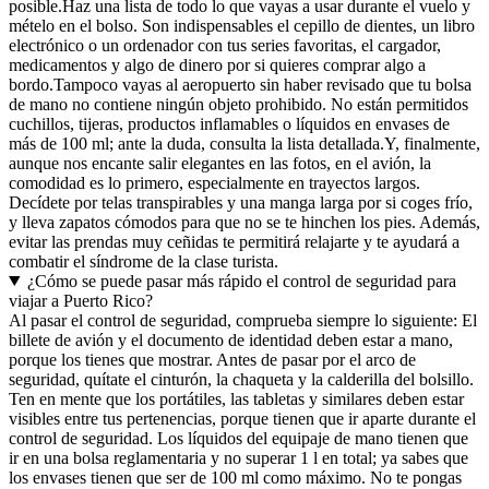
posible.
Haz una lista de todo lo que vayas a usar durante el vuelo y
mételo en el bolso. Son indispensables el cepillo de dientes, un libro
electrónico o un ordenador con tus series favoritas, el cargador,
medicamentos y algo de dinero por si quieres comprar algo a
bordo.
Tampoco vayas al aeropuerto sin haber revisado que tu bolsa
de mano no contiene ningún objeto prohibido. No están permitidos
cuchillos, tijeras, productos inflamables o líquidos en envases de
más de 100 ml; ante la duda, consulta la lista detallada.
Y, finalmente,
aunque nos encante salir elegantes en las fotos, en el avión, la
comodidad es lo primero, especialmente en trayectos largos.
Decídete por telas transpirables y una manga larga por si coges frío,
y lleva zapatos cómodos para que no se te hinchen los pies. Además,
evitar las prendas muy ceñidas te permitirá relajarte y te ayudará a
combatir el síndrome de la clase turista.
¿Cómo se puede pasar más rápido el control de seguridad para
viajar a Puerto Rico?
Al pasar el control de seguridad, comprueba siempre lo siguiente: El
billete de avión y el documento de identidad deben estar a mano,
porque los tienes que mostrar. Antes de pasar por el arco de
seguridad, quítate el cinturón, la chaqueta y la calderilla del bolsillo.
Ten en mente que los portátiles, las tabletas y similares deben estar
visibles entre tus pertenencias, porque tienen que ir aparte durante el
control de seguridad. Los líquidos del equipaje de mano tienen que
ir en una bolsa reglamentaria y no superar 1 l en total; ya sabes que
los envases tienen que ser de 100 ml como máximo. No te pongas