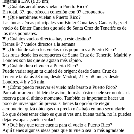
llegarás a LPA (a 35 km).
¿Cuántas aerolíneas vuelan a Puerto Rico?
En total, 37, que ofrecen conexión con 97 aeropuertos.
¿Qué aerolíneas vuelan a Puerto Rico?
Las líneas aéreas principales son Binter Canarias y Canaryfly; y el
vuelo de Binter Canarias que sale de Santa Cruz de Tenerife es de
los más populares.
¿Cuántos vuelos directos hay a este destino?
Tienes 947 vuelos directos a la semana.
¿De dónde salen los vuelos más populares a Puerto Rico?
Las rutas desde los aeropuertos de Santa Cruz de Tenerife, Madrid y
Londres son las que se agotan más rápido.
¿Cuánto dura el vuelo a Puerto Rico?
Puede variar según tu ciudad de origen: desde Santa Cruz de
Tenerife tardarás 33 min; desde Madrid, 2 h y 58 min, y desde
Londres, 4 h y 28 min.
¿Cómo puedo reservar el vuelo más barato a Puerto Rico?
Para ahorrar en el billete de avión, lo más básico suele ser no dejar la
reserva para el último momento. También es importante hacer un
poco de investigación previa: si tienes la opción de elegir
aeropuerto, quizá obtengas un precio más bajo en uno secundario.
Lo que debes tener claro es que si ves una buena tarifa, no la puedes
dejar escapar: ¡suelen volar!
¿Qué hay que tener cuenta para el vuelo a Puerto Rico?
Aquí tienes algunas ideas para que tu vuelo sea lo más agradable