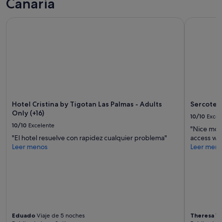
Canaria
disponibilidad
están
Hotel Cristina by Tigotan Las Palmas - Adults Only (+16)
Sercotel H
sujetos
a
cambios.
Pueden
aplicarse
términos
y
condiciones
adicionales.
Hotel Cristina by Tigotan Las Palmas - Adults
Sercotel
Only (+16)
10/10
Excel
10/10
Excelente
"Nice mode
"El hotel resuelve con rapidez cualquier problema"
access wit
Leer menos
Leer men
Eduado
Viaje de 5 noches
Theresa
Vi