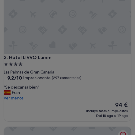
a
d
o
e
l
p
e
r
s
o
n
Hotel LIVVO Lumm
2. Hotel LIVVO Lumm
a
Alojamiento
l
de
Las Palmas de Gran Canaria
m
4.0 estrellas
9.2
9,2/10
Impresionante
(297 comentarios)
u
sobre
y
"
"Se descansa bien"
10,
a
S
Fran
Impresionante,
t
e
Ver menos
(297 comentarios)
e
d
El
94 €
n
e
precio
t
incluye tasas e impuestos
s
actual
Del 18 ago al 19 ago
o
c
es
e
a
de
l
Sercotel Hotel Parque
n
94 €
d