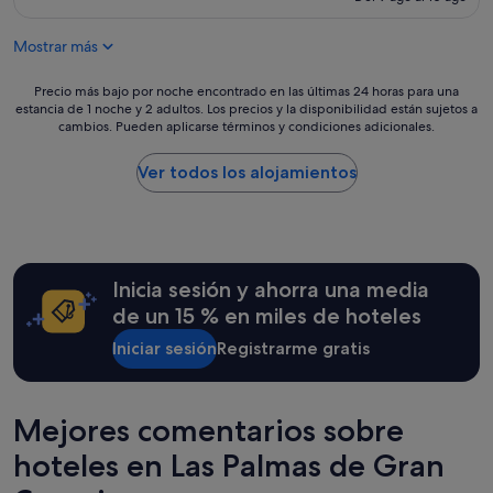
u
es
i
y
de
e
Mostrar más
b
73 €
n
i
"
e
Precio
Precio más bajo por noche encontrado en las últimas 24 horas para una
n
estancia de 1 noche y 2 adultos. Los precios y la disponibilidad están sujetos a
más
cambios. Pueden aplicarse términos y condiciones adicionales.
"
bajo
por
noche
Ver todos los alojamientos
encontrado
en
las
últimas
24 horas
Inicia sesión y ahorra una media
para
una
de un 15 % en miles de hoteles
estancia
Iniciar sesión
Registrarme gratis
de
1 noche
y
2 adultos.
Mejores comentarios sobre
Los
precios
hoteles en Las Palmas de Gran
y
la