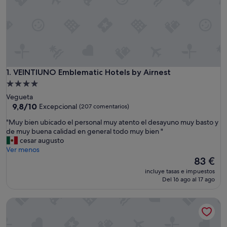
VEINTIUNO Emblematic Hotels by Airnest
1. VEINTIUNO Emblematic Hotels by Airnest
Alojamiento
de
Vegueta
4.0 estrellas
9.8
9,8/10
Excepcional
(207 comentarios)
sobre
"
"Muy bien ubicado el personal muy atento el desayuno muy basto y
10,
M
de muy buena calidad en general todo muy bien "
Excepcional,
u
cesar augusto
(207 comentarios)
y
Ver menos
b
El
83 €
i
precio
incluye tasas e impuestos
e
actual
Del 16 ago al 17 ago
n
es
u
de
Hotel LIVVO Lumm
b
83 €
i
c