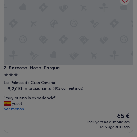
s
e
a
s
b
a
i
y
e
u
n
n
"
o
m
u
y
b
a
Sercotel Hotel Parque
3. Sercotel Hotel Parque
s
t
Alojamiento
o
de
Las Palmas de Gran Canaria
y
3.0 estrellas
9.2
9,2/10
Impresionante
(402 comentarios)
d
sobre
e
"
"muy bueno la experiencia"
10,
m
m
yuset
Impresionante,
u
u
Ver menos
(402 comentarios)
y
y
El
65 €
b
b
precio
incluye tasas e impuestos
u
u
actual
Del 9 ago al 10 ago
e
e
es
n
n
de