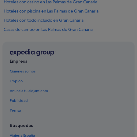
Hoteles con casino en Las Palmas de Gran Canaria
Hoteles con piscina en Las Palmas de Gran Canaria
Hoteles con todo incluido en Gran Canaria
Casas de campo en Las Palmas de Gran Canaria
Apartoteles en Tafira
Hoteles con todo incluido en Las Palmas de Gran Canaria
Villas en La Montañeta
Empresa
Apartamentos en Las Palmas de Gran Canaria
Quiénes somos
Moteles en Las Palmas de Gran Canaria
Empleo
Apartamentos en Tafira
Anuncia tu alojamiento
Hoteles de aventura en Las Palmas de Gran Canaria
Publicidad
Hoteles con spa en Las Palmas de Gran Canaria
Prensa
Hilton Hotels en Las Palmas de Gran Canaria
Cruceros en Las Palmas de Gran Canaria
Búsquedas
Nh Hotels en Las Palmas de Gran Canaria
Viajes a España