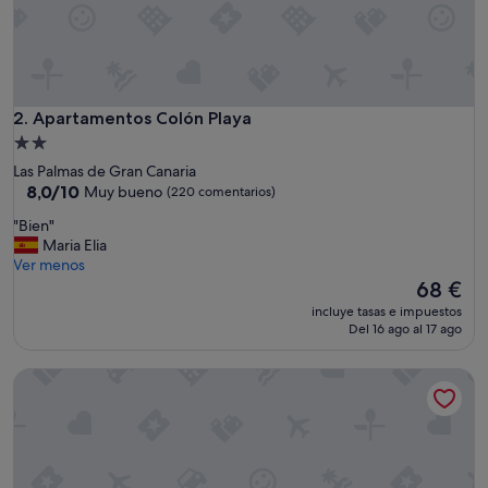
s
i
t
u
a
c
Apartamentos Colón Playa
2. Apartamentos Colón Playa
i
Alojamiento
ó
de
Las Palmas de Gran Canaria
n
2.0 estrellas
8.0
8,0/10
Muy bueno
(220 comentarios)
,
sobre
e
"
"Bien"
10,
l
B
Maria Elia
Muy
t
i
Ver menos
bueno,
r
e
El
68 €
(220 comentarios)
a
n
precio
t
incluye tasas e impuestos
"
actual
Del 16 ago al 17 ago
o
es
y
de
l
Valentina Beach
68 €
a
s
i
n
s
t