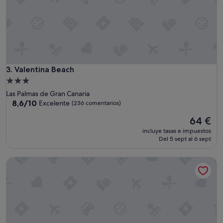
a
l
a
c
i
o
n
Valentina Beach
3. Valentina Beach
e
s
Alojamiento
"
de
Las Palmas de Gran Canaria
3.0 estrellas
8.6
8,6/10
Excelente
(236 comentarios)
sobre
El
64 €
10,
precio
Excelente,
incluye tasas e impuestos
actual
(236 comentarios)
Del 5 sept al 6 sept
es
de
Suites Garden
64 €