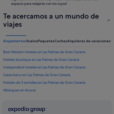
espacio para relajarte con los tuyos!
Te acercamos a un mundo de
viajes
Alojamientos
Vuelos
Paquetes
Coches
Alquileres de vacaciones
O
Best Western hoteles en Las Palmas de Gran Canaria
Hoteles boutique en Las Palmas de Gran Canaria
Independent hoteles en Las Palmas de Gran Canaria
Casas barco en Las Palmas de Gran Canaria
Hoteles de 3 estrellas en Las Palmas de Gran Canaria
Albergues en Arucas
Apartamentos en Tafira
B&B en Tafira
Casas rurales en Tafira