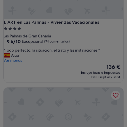
ART en Las Palmas - Viviendas Vacacionales
1. ART en Las Palmas - Viviendas Vacacionales
Alojamiento
de
Las Palmas de Gran Canaria
4.0 estrellas
9.6
9,6/10
Excepcional
(74 comentarios)
sobre
"
"Todo perfecto, la situación, el trato y las instalaciones "
10,
T
Aitor
Excepcional,
o
Ver menos
(74 comentarios)
d
El
136 €
o
precio
incluye tasas e impuestos
p
actual
Del 1 sept al 2 sept
e
es
r
de
Apartamentos Colón Playa
f
136 €
e
c
t
o
,
l
a