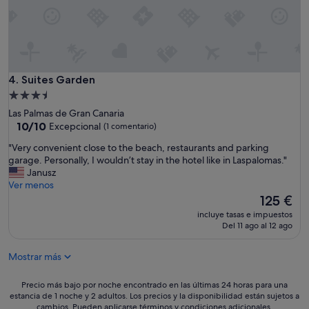
Suites Garden
4. Suites Garden
Alojamiento
de
Las Palmas de Gran Canaria
3.5 estrellas
10.0
10/10
Excepcional
(1 comentario)
sobre
"
"Very convenient close to the beach, restaurants and parking
10,
V
garage. Personally, I wouldn’t stay in the hotel like in Laspalomas."
Excepcional,
e
Janusz
(1 comentario)
r
Ver menos
y
El
125 €
c
precio
incluye tasas e impuestos
o
actual
Del 11 ago al 12 ago
n
es
v
de
Mostrar más
e
125 €
n
i
Precio
Precio más bajo por noche encontrado en las últimas 24 horas para una
e
estancia de 1 noche y 2 adultos. Los precios y la disponibilidad están sujetos a
más
cambios. Pueden aplicarse términos y condiciones adicionales.
n