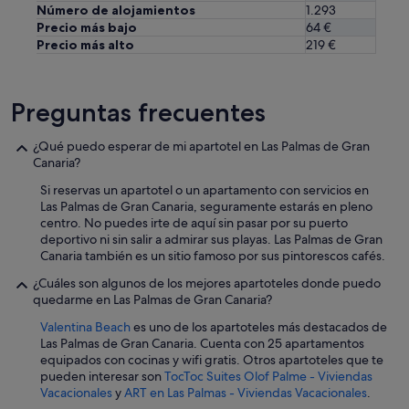
h
Número de alojamientos
1.293
o
Precio más bajo
64 €
t
Precio más alto
219 €
e
l
l
i
Preguntas frecuentes
k
e
¿Qué puedo esperar de mi apartotel en Las Palmas de Gran
i
Canaria?
n
L
Si reservas un apartotel o un apartamento con servicios en
a
Las Palmas de Gran Canaria, seguramente estarás en pleno
s
centro. No puedes irte de aquí sin pasar por su puerto
p
deportivo ni sin salir a admirar sus playas. Las Palmas de Gran
a
Canaria también es un sitio famoso por sus pintorescos cafés.
l
¿Cuáles son algunos de los mejores apartoteles donde puedo
o
quedarme en Las Palmas de Gran Canaria?
m
a
Valentina Beach
es uno de los apartoteles más destacados de
s
Las Palmas de Gran Canaria. Cuenta con 25 apartamentos
.
equipados con cocinas y wifi gratis. Otros apartoteles que te
"
pueden interesar son
TocToc Suites Olof Palme - Viviendas
Vacacionales
y
ART en Las Palmas - Viviendas Vacacionales
.