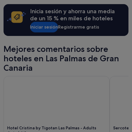
a
aplicarse
n
términos
Inicia sesión y ahorra una media
t
y
s
condiciones
de un 15 % en miles de hoteles
a
adicionales.
n
Iniciar sesión
Registrarme gratis
d
p
a
Mejores comentarios sobre
r
k
hoteles en Las Palmas de Gran
i
n
Canaria
g
g
Hotel Cristina by Tigotan Las Palmas - Adults Only (+16)
Sercotel H
a
r
a
g
e
.
P
e
r
s
Hotel Cristina by Tigotan Las Palmas - Adults
Sercotel