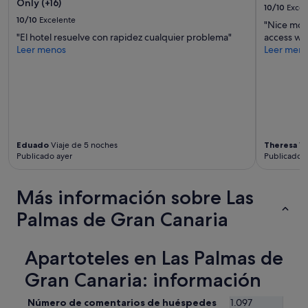
o
Only (+16)
10/10
Excel
n
10/10
Excelente
"Nice mode
a
"El hotel resuelve con rapidez cualquier problema"
access wit
l
Leer menos
Leer men
l
y
,
I
w
o
u
l
Eduado
Viaje de 5 noches
Theresa
Vi
d
Publicado ayer
Publicado h
n
’
t
Más información sobre Las
s
t
Palmas de Gran Canaria
a
y
i
Apartoteles en Las Palmas de
n
Gran Canaria: información
t
h
e
Número de comentarios de huéspedes
1.097