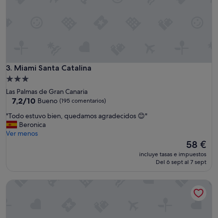
c
e
r
c
a
n
í
a
Miami Santa Catalina
3. Miami Santa Catalina
a
Alojamiento
l
de
Las Palmas de Gran Canaria
a
3.0 estrellas
7.2
7,2/10
Bueno
(195 comentarios)
s
sobre
c
"
"Todo estuvo bien, quedamos agradecidos 😊"
10,
a
T
Beronica
Bueno,
n
o
Ver menos
(195 comentarios)
t
d
El
58 €
e
o
precio
r
incluye tasas e impuestos
e
actual
Del 6 sept al 7 sept
a
s
es
s
t
de
"
Apartamentos Brisamar Canteras
u
58 €
v
o
b