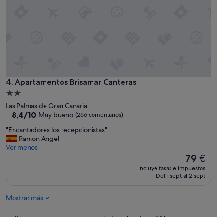
i
e
n
,
q
u
e
d
a
m
Apartamentos Brisamar Canteras
4. Apartamentos Brisamar Canteras
o
Alojamiento
s
de
Las Palmas de Gran Canaria
a
2.0 estrellas
8.4
8,4/10
Muy bueno
(266 comentarios)
g
sobre
r
"
"Encantadores los recepcionistas"
10,
a
E
Ramon Angel
Muy
d
n
Ver menos
bueno,
e
c
El
79 €
(266 comentarios)
c
a
precio
i
incluye tasas e impuestos
n
actual
Del 1 sept al 2 sept
d
t
es
o
a
de
s
Mostrar más
d
79 €
😊
o
"
r