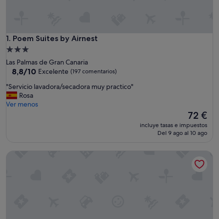
Poem Suites by Airnest
1. Poem Suites by Airnest
Alojamiento
de
Las Palmas de Gran Canaria
3.0 estrellas
8.8
8,8/10
Excelente
(197 comentarios)
sobre
"
"Servicio lavadora/secadora muy practico"
10,
S
Rosa
Excelente,
e
Ver menos
(197 comentarios)
r
El
72 €
v
precio
incluye tasas e impuestos
i
actual
Del 9 ago al 10 ago
c
es
i
de
Apartamentos Tinoca
o
72 €
l
a
v
a
d
o
r