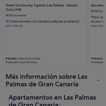
Hotel Cristina by Tigotan Las Palmas - Adults
Sercotel
Only (+16)
10/10
Excel
10/10
Excelente
"Nice mode
"El hotel resuelve con rapidez cualquier problema"
access wit
Leer menos
Leer men
Eduado
Viaje de 5 noches
Theresa
Vi
Publicado hace 23 horas
Publicado h
Más información sobre Las
Palmas de Gran Canaria
Apartamentos en Las Palmas
de Gran Canaria: