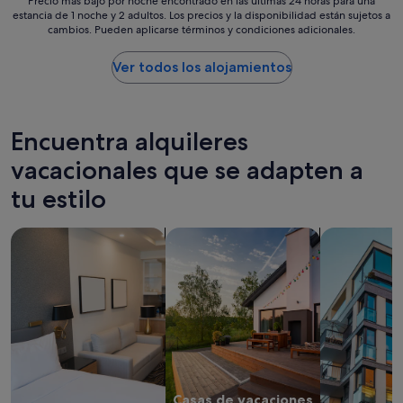
Precio
Precio más bajo por noche encontrado en las últimas 24 horas para una
e
estancia de 1 noche y 2 adultos. Los precios y la disponibilidad están sujetos a
más
cambios. Pueden aplicarse términos y condiciones adicionales.
s
bajo
l
por
o
noche
Ver todos los alojamientos
s
encontrado
r
en
e
las
c
últimas
Encuentra alquileres
e
24 horas
p
para
vacacionales que se adapten a
c
una
tu estilo
i
estancia
o
de
n
1 noche
Buscar apartoteles
buscar casas de vacaciones privadas
Buscar apar
i
y
s
2 adultos.
t
Los
a
precios
s
y
"
la
disponibilidad
están
sujetos
a
Casas de vacaciones