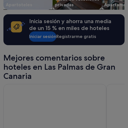
cambios.
Apartoteles
privadas
Apartamen
Pueden
aplicarse
términos
Inicia sesión y ahorra una media
y
condiciones
de un 15 % en miles de hoteles
adicionales.
Iniciar sesión
Registrarme gratis
Mejores comentarios sobre
hoteles en Las Palmas de Gran
Canaria
Hotel Cristina by Tigotan Las Palmas - Adults Only (+16)
Sercotel H