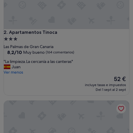
a
/
s
e
c
a
Apartamentos Tinoca
2. Apartamentos Tinoca
d
Alojamiento
o
de
Las Palmas de Gran Canaria
r
3.0 estrellas
8.2
8,2/10
Muy bueno
(164 comentarios)
a
sobre
m
"
"La limpieza.La cercanía a las canteras"
10,
u
L
Juan
Muy
y
a
Ver menos
bueno,
p
l
El
52 €
(164 comentarios)
r
i
precio
a
incluye tasas e impuestos
m
actual
Del 1 sept al 2 sept
c
p
es
t
i
de
i
Miami Santa Catalina
e
52 €
c
z
o
a
"
.
L
a