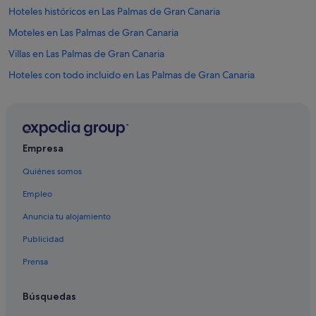
Hoteles históricos en Las Palmas de Gran Canaria
Moteles en Las Palmas de Gran Canaria
Villas en Las Palmas de Gran Canaria
Hoteles con todo incluido en Las Palmas de Gran Canaria
Condominios en Las Palmas de Gran Canaria
Hoteles con restaurante en Las Palmas de Gran Canaria
Hoteles cápsula en Las Palmas de Gran Canaria
Empresa
Casas privadas de vacaciones en Las Palmas de Gran Canaria
Quiénes somos
Residences en Las Palmas de Gran Canaria
Empleo
Hoteles con conserje en Las Palmas de Gran Canaria
Anuncia tu alojamiento
Hoteles que aceptan mascotas en Las Palmas de Gran Canaria
Publicidad
Hoteles con todo incluido en Gran Canaria
Prensa
Nh Hotels en Las Palmas de Gran Canaria
Hoteles con gimnasio en Las Palmas de Gran Canaria
Búsquedas
Castillos en Las Palmas de Gran Canaria