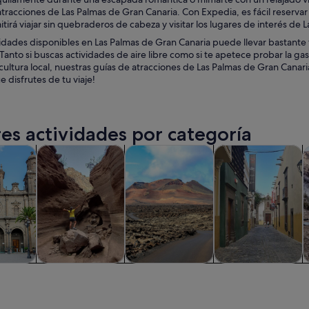
racciones de Las Palmas de Gran Canaria. Con Expedia, es fácil reservar el
tirá viajar sin quebraderos de cabeza y visitar los lugares de interés de 
vidades disponibles en Las Palmas de Gran Canaria puede llevar bastante
Tanto si buscas actividades de aire libre como si te apetece probar la g
cultura local, nuestras guías de atracciones de Las Palmas de Gran Cana
e disfrutes de tu viaje!
es actividades por categoría
Se abre en una pestaña nueva
Se abre en una pestaña nueva
Se 
iadas y excursiones de un día
Historia y cultura
Comidas, bebidas y vida nocturna
Visitas privadas y 
A
iadas y
Historia y cultura
Comidas,
Visitas privadas y
nes de
bebidas y vida
personalizadas
ía
nocturna