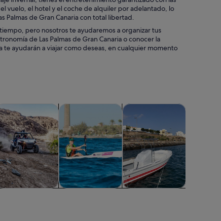
 vuelo, el hotel y el coche de alquiler por adelantado, lo
Las Palmas de Gran Canaria con total libertad.
 tiempo, pero nosotros te ayudaremos a organizar tus
astronomía de Las Palmas de Gran Canaria o conocer la
ria te ayudarán a viajar como deseas, en cualquier momento
abre en una pestaña nueva
Se abre en una pestaña nueva
Se abre en una pestaña nueva
Se abre en una pestaña
Se abre en una
personalizadas
venturas y al aire libre
Actividades acuáticas
Flora y fauna
Clases y t
Aventuras y al
Actividades
Flora y fauna
Clases y t
aire libre
acuáticas