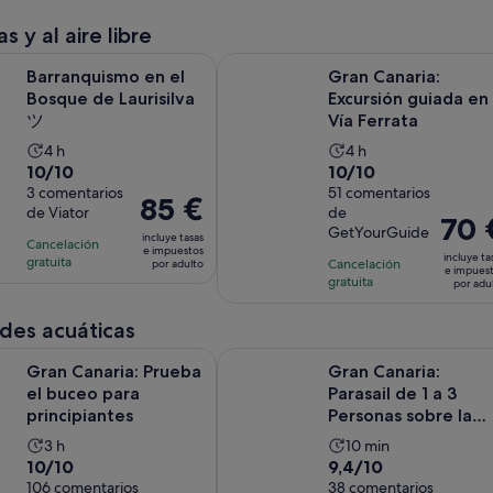
4 horas
s y al aire libre
y
Se abre en una pestaña nueva
mo en el Bosque de Laurisilva ツ
Gran Canaria: Excursión guiada en 
30 minutos
Barranquismo en el
Gran Canaria:
Bosque de Laurisilva
Excursión guiada en
ツ
Vía Ferrata
La
La
4 h
4 h
10.0
10.0
10/10
10/10
duración
duración
sobre
3 comentarios
sobre
51 comentarios
de
de
El
85 €
de Viator
de
10
10
la
la
El
70 
precio
GetYourGuide
con
con
incluye tasas
actividad
actividad
precio
Cancelación
es
e impuestos
incluye ta
3
51
gratuita
es
Cancelación
es
por adulto
es
de
e impues
gratuita
comentarios
comentarios
por adu
de
de
de
85 €
4 horas
4 horas
70 €
por
des acuáticas
por
adulto
Se abre en una pestaña
ia: Prueba el buceo para principiantes
Gran Canaria: Parasail de 1 a 3 Per
adulto
Gran Canaria: Prueba
Gran Canaria:
el buceo para
Parasail de 1 a 3
principiantes
Personas sobre la
Playa de Anfi
La
La
3 h
10 min
10.0
9.4
10/10
9,4/10
duración
duración
sobre
106 comentarios
sobre
38 comentarios
de
de