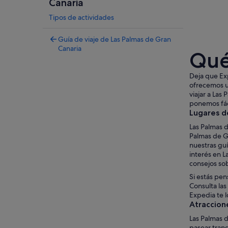
Canaria
Tipos de actividades
Guía de viaje de Las Palmas de Gran
Canaria
Qué
Deja que Exp
ofrecemos un
viajar a Las
ponemos fác
Lugares d
Las Palmas d
Palmas de G
nuestras guí
interés en 
consejos so
Si estás pen
Consulta las
Expedia te l
Atraccion
Las Palmas d
pasear tranq