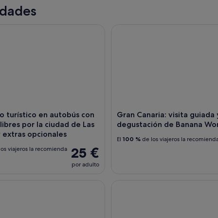
idades
turístico en autobús con paradas libres por la ciudad de Las P
Gran Canaria: visita guiada y 
o turístico en autobús con
Gran Canaria: visita guiada 
libres por la ciudad de Las
degustación de Banana Wo
 extras opcionales
El
100 %
de los viajeros la recomiend
25 €
os viajeros la recomienda
por adulto
ia: tour de 6 horas por los mercados de Teror y San Mateo
Gran Canaria: viaje a Puerto d