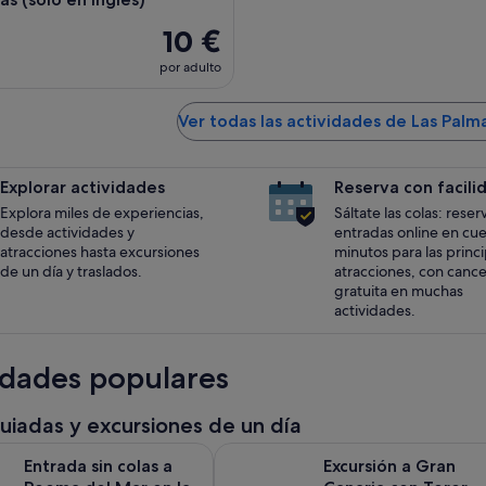
10 €
por adulto
Ver todas las actividades de Las Palm
Explorar actividades
Reserva con facili
Explora miles de experiencias,
Sáltate las colas: reser
desde actividades y
entradas online en cu
atracciones hasta excursiones
minutos para las princ
de un día y traslados.
atracciones, con cance
gratuita en muchas
actividades.
idades populares
guiadas y excursiones de un día
Se abre en una pestaña 
n colas a Poema del Mar en la taquilla
Excursión a Gran Canaria con Tero
Entrada sin colas a
Excursión a Gran