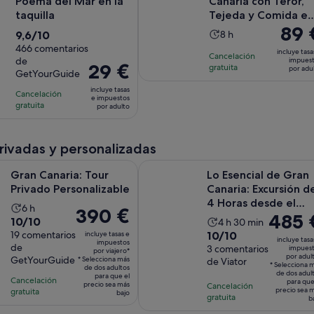
Poema del Mar en la
Canaria con Teror,
taquilla
Tejeda y Comida en
El
89 
Fataga
9.6
La
9,6/10
8 h
precio
sobre
466 comentarios
duración
incluye tasa
Cancelación
es
de
impues
10
de
El
29 €
gratuita
por adu
de
GetYourGuide
con
la
precio
89 €
incluye tasas
466
actividad
Cancelación
es
e impuestos
por
gratuita
comentarios
es
por adulto
de
adulto
de
29 €
8 horas
por
privadas y personalizadas
adulto
Se abre en una pestaña nueva
ia: Tour Privado Personalizable
Lo Esencial de Gran Canaria: Excur
Gran Canaria: Tour
Lo Esencial de Gran
Privado Personalizable
Canaria: Excursión d
4 Horas desde el
La
6 h
El
390 €
El
485 
Puerto
10.0
10/10
La
duración
4 h 30 min
precio
precio
10.0
sobre
19 comentarios
10/10
incluye tasas e
duración
de
es
incluye tasa
impuestos
es
de
sobre
3 comentarios
10
impues
de
la
por viajero*
de
por adul
GetYourGuide
de
* Selecciona más
de Viator
10
con
la
actividad
* Selecciona 
390 €
de dos adultos
485 €
de dos adul
para que el
con
19
actividad
Cancelación
es
para que
por
precio sea más
Cancelación
por
precio sea 
gratuita
3
comentarios
bajo
es
de
gratuita
viajero*
b
adulto*
comentarios
de
6 horas