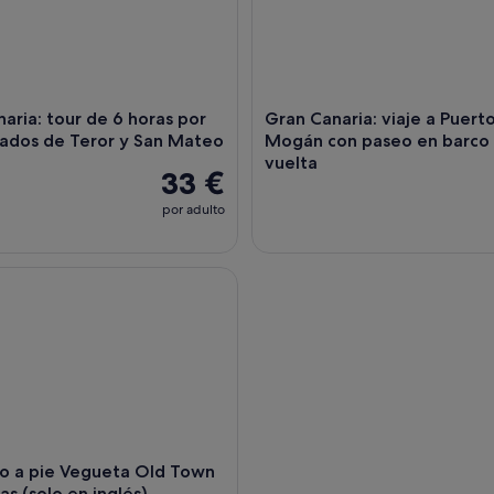
aria: tour de 6 horas por
Gran Canaria: viaje a Puert
cados de Teror y San Mateo
Mogán con paseo en barco 
vuelta
33 €
por adulto
a pie Vegueta Old Town Las Palmas (solo en inglés)
do a pie Vegueta Old Town
s (solo en inglés)