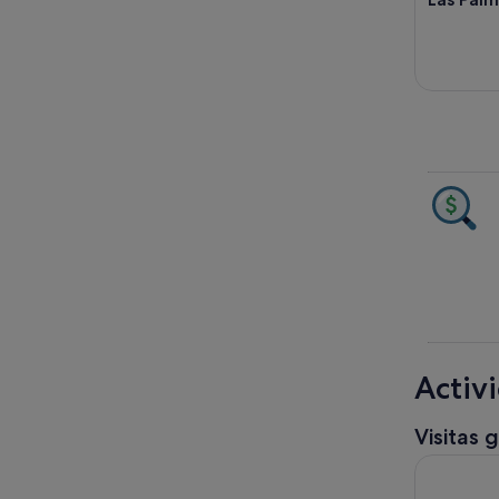
Activ
Visitas 
Entrada si