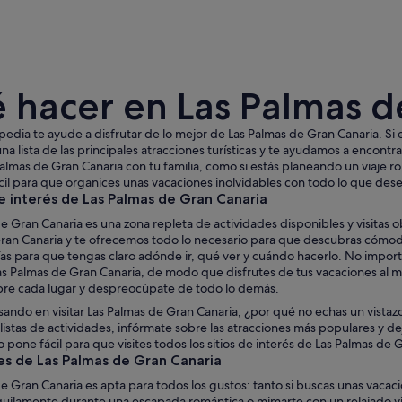
 hacer en Las Palmas d
edia te ayude a disfrutar de lo mejor de Las Palmas de Gran Canaria. Si 
a lista de las principales atracciones turísticas y te ayudamos a encontr
 Palmas de Gran Canaria con tu familia, como si estás planeando un viaje rom
il para que organices unas vacaciones inolvidables con todo lo que dese
Un patio con balcón de madera, columnas y maceta
e interés de Las Palmas de Gran Canaria
e Gran Canaria es una zona repleta de actividades disponibles y visitas 
ran Canaria y te ofrecemos todo lo necesario para que descubras cómod
as para que tengas claro adónde ir, qué ver y cuándo hacerlo. No import
Las Palmas de Gran Canaria, de modo que disfrutes de tus vacaciones al 
bre cada lugar y despreocúpate de todo lo demás.
sando en visitar Las Palmas de Gran Canaria, ¿por qué no echas un vistazo
 listas de actividades, infórmate sobre las atracciones más populares y de
o pone fácil para que visites todos los sitios de interés de Las Palmas de 
es de Las Palmas de Gran Canaria
e Gran Canaria es apta para todos los gustos: tanto si buscas unas vacac
uilamente durante una escapada romántica o mimarte con un relajado viaj