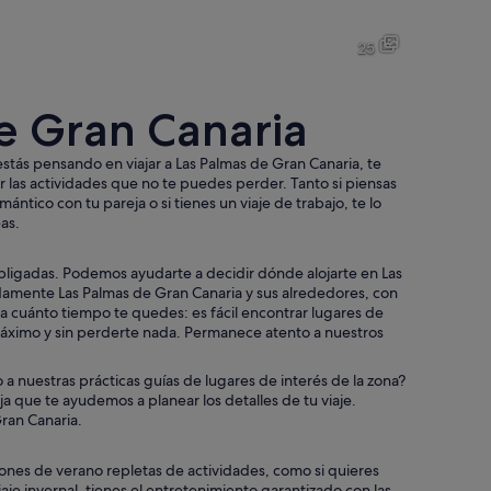
Mobiliario de cafetería al aire libre con sombrillas, una tienda de artí
Un patio con una entrada centr
25
e Gran Canaria
Una estatua de un hombre con traje, de pie junto a un banco frente a 
Un edificio histórico con arqui
estás pensando en viajar a Las Palmas de Gran Canaria, te
ar las actividades que no te puedes perder. Tanto si piensas
ántico con tu pareja o si tienes un viaje de trabajo, te lo
as.
s.
obligadas. Podemos ayudarte a decidir dónde alojarte en Las
amente Las Palmas de Gran Canaria y sus alrededores, con
a cuánto tiempo te quedes: es fácil encontrar lugares de
máximo y sin perderte nada. Permanece atento a nuestros
 a nuestras prácticas guías de lugares de interés de la zona?
ja que te ayudemos a planear los detalles de tu viaje.
Gran Canaria.
iones de verano repletas de actividades, como si quieres
e invernal, tienes el entretenimiento garantizado con las