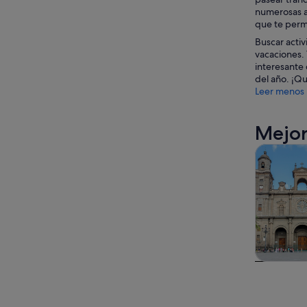
numerosas at
que te permi
Buscar acti
vacaciones. 
interesante 
del año. ¡Qu
Leer menos
Mejor
Visitas gu
Visitas gu
excursio
un d