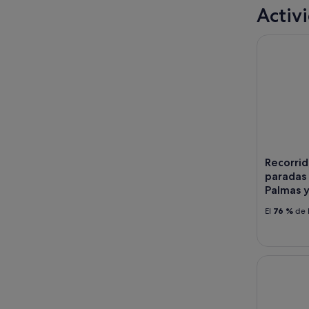
Activ
Recorrido 
Recorrid
paradas 
Palmas y
El
76 %
de l
Gran Canar