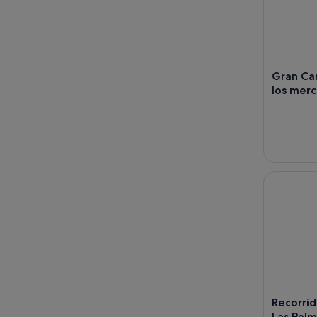
Gran Can
los mer
Recorrido 
Recorri
Las Palma