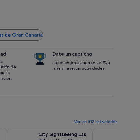
as de Gran Canaria
dad
Date un capricho
va
Los miembros ahorran un % o
estión de
más al reservar actividades.
ipales
lación
Ver las 102 actividades
nueva
Se abre en una pestaña nueva
r, Tejeda y Comida en Fataga
City Sightseeing Las Palmas Hop-On Hop-Off Bus Tour y E
Fuerteventura: Playa 
City Sightseeing Las
Fuerte