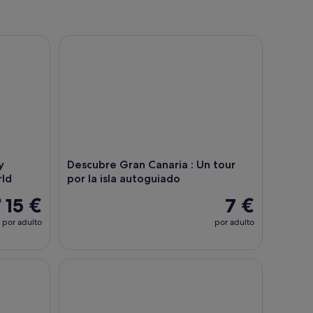
almas y extras opcionales
degustación de Banana World
Descubre Gran Canaria : Un tour por la isla autog
y
Descubre Gran Canaria : Un tour
rld
por la isla autoguiado
15 €
7 €
a
por adulto
por adulto
e Mogán con paseo en barco de ida y vuelta
Gran Canaria: tour por la Gran Isla