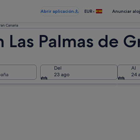
•
Abrir aplicación
EUR
Anunciar alo
ran Canaria
n Las Palmas de G
Del
Al
paña
23 ago
24 