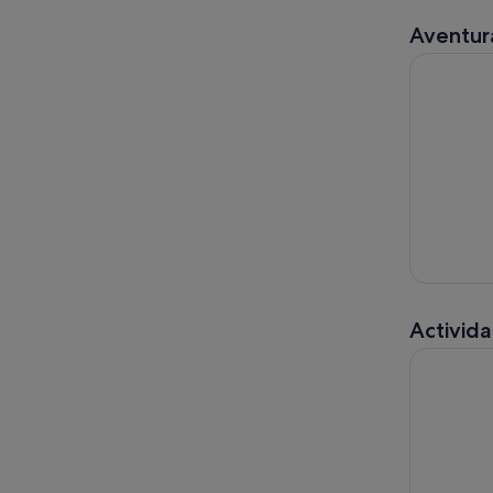
Aventura
Barranquis
Activida
Gran Canar