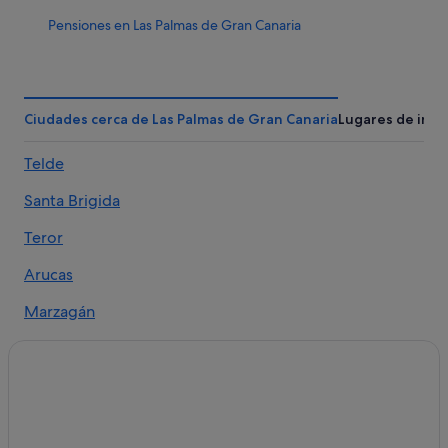
Pensiones en Las Palmas de Gran Canaria
Condominios en Las Palmas de Gran Canaria
Hoteles boutique en Las Palmas de Gran Canaria
Las Palmas de Gran Canaria hoteles
Ciudades cerca de Las Palmas de Gran Canaria
Lugares de inte
Ciudad Jardín hoteles
Telde
Residences en Las Palmas de Gran Canaria
Santa Brigida
Apartamentos en Las Palmas de Gran Canaria
Hoteles de 4 estrellas en Las Palmas de Gran Canaria
Teror
Casas rurales en Las Palmas de Gran Canaria
Arucas
Cruceros en Las Palmas de Gran Canaria
Marzagán
Casas de campo en Las Palmas de Gran Canaria
Tafira
Hoteles con restaurante en Las Palmas de Gran Canaria
Pino Santo
Hoteles con casino en Las Palmas de Gran Canaria
Hoteles que aceptan mascotas en Las Palmas de Gran
San Cristóbal
Canaria