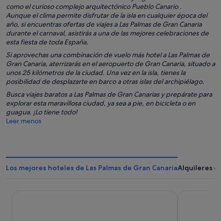
como el curioso complejo arquitectónico
Pueblo Canario
.
Aunque el clima permite disfrutar de la isla en cualquier época del
año, si encuentras ofertas de viajes a Las Palmas de Gran Canaria
durante el carnaval, asistirás a una de las mejores celebraciones de
esta fiesta de toda España.
Si aprovechas una combinación de vuelo más hotel a Las Palmas de
Gran Canaria, aterrizarás en el aeropuerto de Gran Canaria, situado a
unos 25 kilómetros de la ciudad. Una vez en la isla, tienes la
posibilidad de desplazarte en barco a otras islas del archipiélago.
Busca viajes baratos a Las Palmas de Gran Canarias y prepárate para
explorar esta maravillosa ciudad, ya sea a pie, en bicicleta o en
guagua. ¡Lo tiene todo!
Leer menos
Los mejores hoteles de Las Palmas de Gran Canaria
Alquileres d
AC Hotel Iberia Las Palmas
Santa Catal