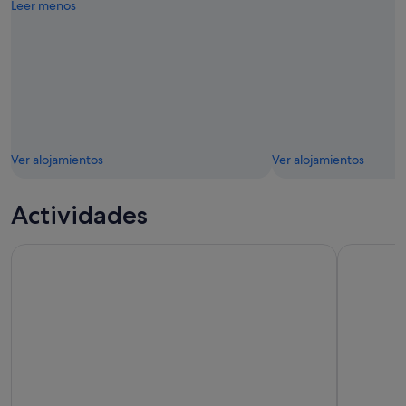
Leer menos
Ver alojamientos
Ver alojamientos
Actividades
Recorrido turístico en autobús con paradas libres por la ci
Gran Canar