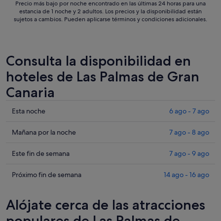
Precio más bajo por noche encontrado en las últimas 24 horas para una
estancia de 1 noche y 2 adultos. Los precios y la disponibilidad están
sujetos a cambios. Pueden aplicarse términos y condiciones adicionales.
Consulta la disponibilidad en
hoteles de Las Palmas de Gran
Canaria
Comprueba
Esta noche
6 ago - 7 ago
los
precios
Comprueba
Mañana por la noche
7 ago - 8 ago
en
los
Las
precios
Comprueba
Este fin de semana
7 ago - 9 ago
Palmas
en
los
de
Las
precios
Comprueba
Próximo fin de semana
14 ago - 16 ago
Gran
Palmas
en
los
Canaria
de
Las
precios
Alójate cerca de las atracciones
para
Gran
Palmas
en
esta
Canaria
de
Las
populares de Las Palmas de