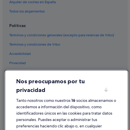
Alquiler de coches en España
Todos los alojamientos
Políticas
Términos y condiciones generales (excepto para reservas de Vrbo)
Términos y condiciones de Vrbo
Accesibilidad
Privacidad
Cookies
Nos preocupamos por tu
Condiciones de uso
privacidad
Información legal/contacto
Pautas sobre el contenido y cómo denunciar contenido
Tanto nosotros como nuestros
16
socios almacenamos o
accedemos a información del dispositivo, como
identificadores únicos en las cookies para tratar datos
Ayuda
personales. Puedes aceptar o administrar tus
Ayuda
preferencias haciendo clic abajo o, en cualquier