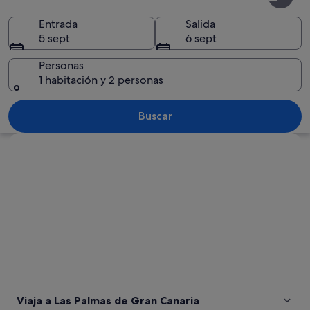
Palmas
de
Entrada
Salida
5 sept
6 sept
Gran
Canaria
Personas
1 habitación y 2 personas
Un patio con balcón de madera, colum
Buscar
Ver mapa
Viaja a Las Palmas de Gran Canaria