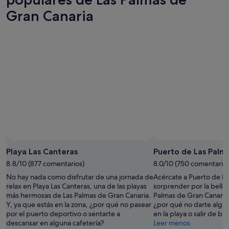
noche,
para
Gran
Palmas
Gran Canaria
6
mañana
Canaria
de
ago
por
para
Gran
-
la
este
Canaria
7
noche,
fin
para
ago
7
de
el
ago
semana,
próximo
-
7
fin
8
ago
de
ago
-
semana,
9
14
ago
ago
-
16
Playa Las Canteras
Puerto de Las Palm
ago
8.8/10 (877 comentarios)
8.0/10 (750 comentarios
No hay nada como disfrutar de una jornada de
Acércate a Puerto de La
relax en Playa Las Canteras, una de las playas
sorprender por la belleza
más hermosas de Las Palmas de Gran Canaria.
Palmas de Gran Canaria.
Y, ya que estás en la zona, ¿por qué no pasear
¿por qué no darte algú
por el puerto deportivo o sentarte a
en la playa o salir de ba
descansar en alguna cafetería?
Leer menos