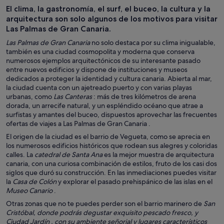
El clima, la gastronomía, el surf, el buceo, la cultura y la
arquitectura son solo algunos de los motivos para visitar
Las Palmas de Gran Canaria.
Las Palmas de Gran Canaria
no solo destaca por su clima inigualable,
también es una ciudad cosmopolita y moderna que conserva
numerosos ejemplos arquitectónicos de su interesante pasado
entre nuevos edificios y dispone de instituciones y museos
dedicados a proteger la identidad y cultura canaria. Abierta al mar,
la ciudad cuenta con un ajetreado puerto y con varias playas
urbanas, como
Las Canteras
: más de tres kilómetros de arena
dorada, un arrecife natural, y un espléndido océano que atrae a
surfistas y amantes del buceo, dispuestos aprovechar las frecuentes
ofertas de viajes a Las Palmas de Gran Canaria .
El origen de la ciudad es el barrio de Vegueta, como se aprecia en
los numerosos edificios históricos que rodean sus alegres y coloridas
calles. La
catedral de Santa Ana
es la mejor muestra de arquitectura
canaria, con una curiosa combinación de estilos, fruto de los casi dos
siglos que duró su construcción. En las inmediaciones puedes visitar
la
Casa de Colón
y explorar el pasado prehispánico de las islas en el
Museo Canario
.
Otras zonas que no te puedes perder son el barrio marinero de
San
Cristóbal, donde podrás degustar exquisito pescado fresco, y
Ciudad Jardín
, con su ambiente señorial y lugares característicos