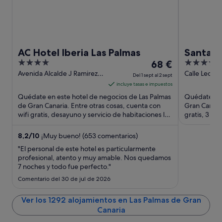
AC Hotel Iberia Las Palmas
Santa Ca
4
El
5
68 €
Hideawa
out
precio
out
Avenida Alcalde J Ramirez
Calle Leon Y 
Del 1 sept al 2 sept
Bethencourt 8 Las Palmas
Las Palmas 
of
es
of
incluye tasas e impuestos
de Gran Canaria Gran
Gran Canari
5
de
5
Quédate en este hotel de negocios de Las Palmas
Quédate en 
Canaria
68 €
de Gran Canaria. Entre otras cosas, cuenta con
Gran Canaria
wifi gratis, desayuno y servicio de habitaciones las
por
gratis, 3 re
24 horas. ...
que los hués
noche
del
8,2
/
10
¡Muy bueno! (653 comentarios)
1
"El personal de este hotel es particularmente
sept
profesional, atento y muy amable. Nos quedamos
7 noches y todo fue perfecto."
al
2
Comentario del 30 de jul de 2026
sept
Ver los 1292 alojamientos en Las Palmas de Gran
Canaria