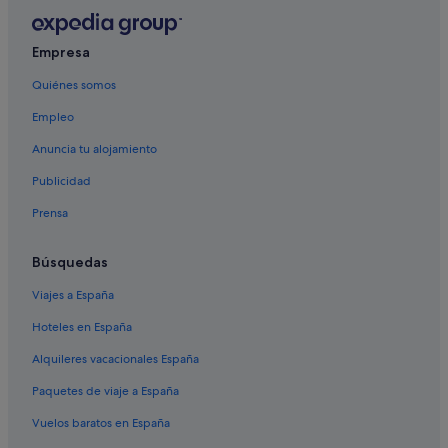
The Hotels en Las Palmas de Gran Canaria
Hoteles cerca de Hospital Universitario de Gran Canaria
Empresa
Doctor Negrín
Hoteles de golf en Las Palmas de Gran Canaria
Quiénes somos
Casas barco en Las Palmas de Gran Canaria
Empleo
Oyo Rooms hoteles en Las Palmas de Gran Canaria
Anuncia tu alojamiento
Hoteles cápsula en Las Palmas de Gran Canaria
Publicidad
Prensa
Búsquedas
Viajes a España
Hoteles en España
Alquileres vacacionales España
Paquetes de viaje a España
Vuelos baratos en España