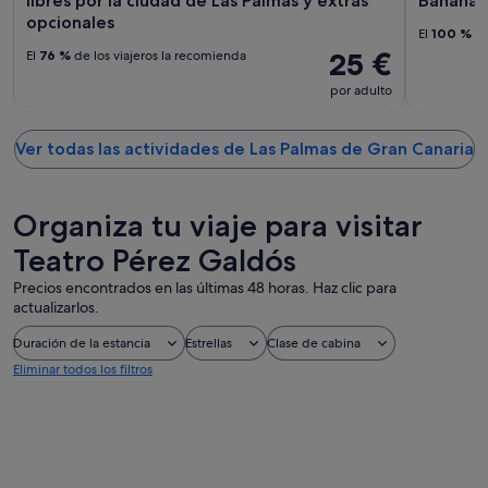
libres por la ciudad de Las Palmas y extras
Banana 
opcionales
El
100 %
de
25 €
El
76 %
de los viajeros la recomienda
por adulto
Ver todas las actividades de Las Palmas de Gran Canaria
Organiza tu viaje para visitar
Teatro Pérez Galdós
Precios encontrados en las últimas 48 horas. Haz clic para
actualizarlos.
Duración de la estancia
Estrellas
Clase de cabina
Eliminar todos los filtros