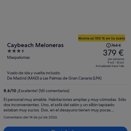
Ahorra un 100 % en tu vuelo
El
Caybeach Meloneras
764 €
precio
379 €
3.5
era
out
Maspalomas
por persona
de
of
9 oct - 12 oct
Actualizado hace 1 día
764 €,
5
Vuelo de ida y vuelta incluido
ahora
De Madrid (MAD) a Las Palmas de Gran Canaria (LPA)
es
de
8,6
/
10
¡Excelente! (161 comentarios)
379 €
por
El personal muy amable. Habitaciones amplias y muy cómodas. Sólo
dos inconvenientes. Uno, el sofá del salón y un sillón tapizado
persona
estaban muy sucios. Dos, en el desayuno tienen muy pocas
opciones sin gluten y no tienen claras medidas básicas para evitar
Comentario del 14 de jul de 2026
contaminación cruzada. Si lo solicitas, sacan un plato cubierto con
film con unas galletas (algunos días, también una muffin). Pero