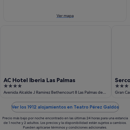
9
noche,
próximo
ago
9
fin
ago
de
Ver mapa
-
semana,
10
14
AC Hotel Iberia Las Palmas
Sercotel
ago
ago
-
16
ago
AC Hotel Iberia Las Palmas
Serco
4
3
out
out
Avenida Alcalde J Ramirez Bethencourt 8 Las Palmas de
Gran Can
Gran Canaria Gran Canaria
Gran Ca
of
of
5
5
Ver los 1912 alojamientos en Teatro Pérez Galdós
Precio más bajo por noche encontrado en las últimas 24 horas para una estancia
de 1 noche y 2 adultos. Los precios y la disponibilidad están sujetos a cambios.
Pueden aplicarse términos y condiciones adicionales.