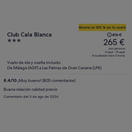
Ahorra un 100 % en tu vuelo
El
Club Cala Blanca
416 €
precio
265 €
3
era
out
por persona
de
of
8 sept - 13 sept
Actualizado hace 3 horas
416 €,
5
Vuelo de ida y vuelta incluido
ahora
De Málaga (AGP) a Las Palmas de Gran Canaria (LPA)
es
de
8,4
/
10
¡Muy bueno! (805 comentarios)
265 €
por
Buena relación calidad precio
persona
Comentario del 3 de ago de 2026