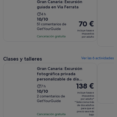
Gran Canaria: Excursión
guiada en Vía Ferrata
La
4 h
10.0
10/10
duración
El
70 €
sobre
51 comentarios de
de
precio
GetYourGuide
10
la
incluye tasas e
es
impuestos
con
actividad
Cancelación gratuita
por adulto
de
51
es
70 €
comentarios
de
por
4 horas
adulto
Clases y talleres
Ver las 6 actividades
Gran Canaria: Excursión fotográfica privada personalizable
Clases de 
Gran Canaria: Excursión
fotográfica privada
personalizable de día
El
138 €
completo
La
7 h
precio
10.0
10/10
duración
incluye tasas e
es
sobre
2 comentarios de
impuestos
de
por adulto*
de
GetYourGuide
10
la
* Selecciona más
138 €
de dos adultos
con
actividad
para que el
por
precio sea más
2
es
Cancelación gratuita
bajo