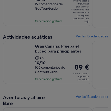
incluye tasas e
es
sobre
19 comentarios de
impuestos
de
por viajero*
de
GetYourGuide
10
la
* Selecciona más
390 €
de dos adultos
con
actividad
para que el
por
precio sea más
19
es
Cancelación gratuita
bajo
viajero*
comentarios
de
6 horas
Actividades acuáticas
Ver las 15 actividades
Se abre en
Gran Canaria: Prueba el buceo para principiantes
Gran Canar
Gran Canaria: Prueba el
buceo para principiantes
La
3 h
10.0
10/10
duración
El
89 €
sobre
106 comentarios de
de
precio
GetYourGuide
10
la
incluye tasas e
es
impuestos
con
actividad
Cancelación gratuita
por adulto
de
106
es
89 €
comentarios
de
por
3 horas
adulto
Aventuras y al aire
Ver las 13 actividades
libre
Se abre en una
Gran Canaria: Excursión guiada en Vía Ferrata
Las Palmas