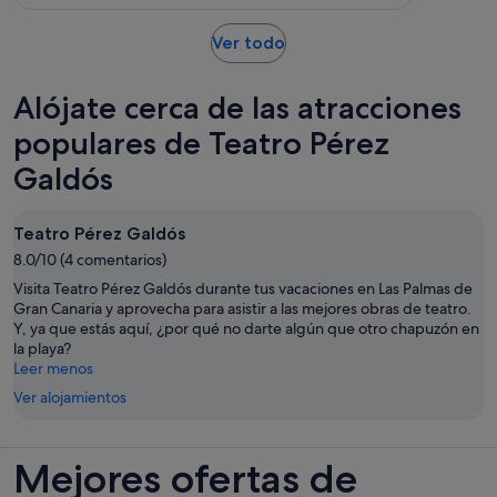
adulto*
comentarios
de
7 horas
Se
Ver todo
abre
en
Alójate cerca de las atracciones
una
pestaña
populares de Teatro Pérez
nueva
Galdós
Teatro Pérez Galdós
8.0/10 (4 comentarios)
Visita Teatro Pérez Galdós durante tus vacaciones en Las Palmas de
Gran Canaria y aprovecha para asistir a las mejores obras de teatro.
Y, ya que estás aquí, ¿por qué no darte algún que otro chapuzón en
la playa?
Leer menos
Ver alojamientos
Mejores ofertas de