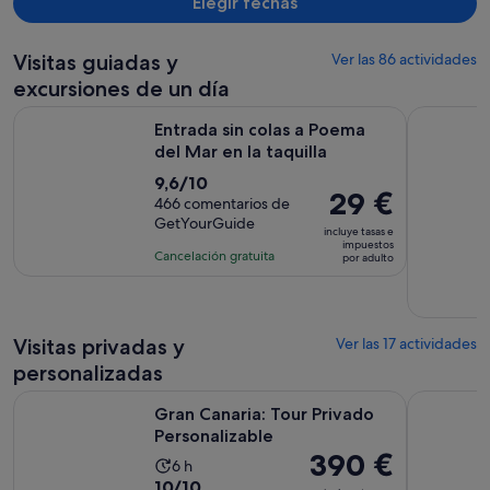
calientan el plan sin gluten en el horno del pan normal, sin ningún
Elegir fechas
tipo de protección adicional. Si eres celiaco, no es un lugar
recomendable.
Visitas guiadas y
Ver las 86 actividades
excursiones de un día
Se abre en u
Entrada sin colas a Poema del Mar en la taquilla
City Sight
Entrada sin colas a Poema
del Mar en la taquilla
9.6
9,6/10
El
29 €
sobre
466 comentarios de
precio
GetYourGuide
10
incluye tasas e
es
impuestos
con
Cancelación gratuita
por adulto
de
466
29 €
comentarios
por
adulto
Visitas privadas y
Ver las 17 actividades
personalizadas
Se abre en una pe
Gran Canaria: Tour Privado Personalizable
Lo Esencia
Gran Canaria: Tour Privado
Personalizable
El
390 €
La
6 h
precio
10.0
10/10
duración