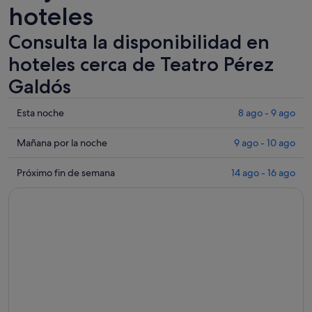
hoteles
Consulta la disponibilidad en
hoteles cerca de Teatro Pérez
Galdós
Comprueba
Esta noche
8 ago - 9 ago
los
precios
Comprueba
Mañana por la noche
9 ago - 10 ago
cerca
los
de
precios
Comprueba
Próximo fin de semana
14 ago - 16 ago
Teatro
cerca
los
Pérez
de
precios
Galdós
Teatro
cerca
para
Pérez
de
esta
Galdós
Teatro
noche,
para
Pérez
8
mañana
Galdós
ago
por
para
-
la
el