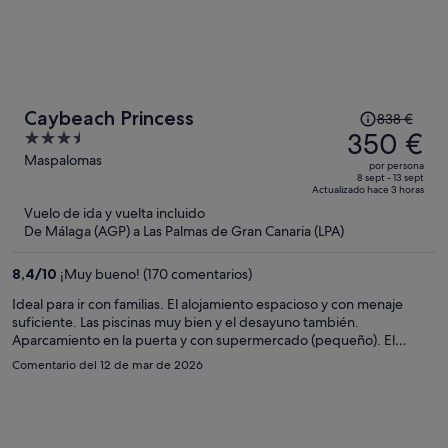
El
Caybeach Princess
838 €
precio
350 €
3.5
era
out
Maspalomas
por persona
de
of
8 sept - 13 sept
Actualizado hace 3 horas
838 €,
5
Vuelo de ida y vuelta incluido
ahora
De Málaga (AGP) a Las Palmas de Gran Canaria (LPA)
es
de
8,4
/
10
¡Muy bueno! (170 comentarios)
350 €
por
Ideal para ir con familias. El alojamiento espacioso y con menaje
suficiente. Las piscinas muy bien y el desayuno también.
persona
Aparcamiento en la puerta y con supermercado (pequeño). El
personal muy amable.
Comentario del 12 de mar de 2026