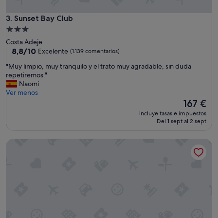
c
e
Sunset Bay Club
3. Sunset Bay Club
r
Alojamiento
c
de
Costa Adeje
a
3.0 estrellas
8.8
8,8/10
Excelente
(1.139 comentarios)
d
sobre
e
"
"Muy limpio, muy tranquilo y el trato muy agradable, sin duda
10,
t
M
repetiremos."
Excelente,
o
u
Naomi
(1.139 comentarios)
d
y
Ver menos
o
l
El
167 €
y
i
precio
s
incluye tasas e impuestos
m
actual
Del 1 sept al 2 sept
ú
p
es
p
i
de
e
Apartamentos Malibu Park
o
167 €
r
,
t
m
r
u
a
y
n
t
q
r
u
a
i
n