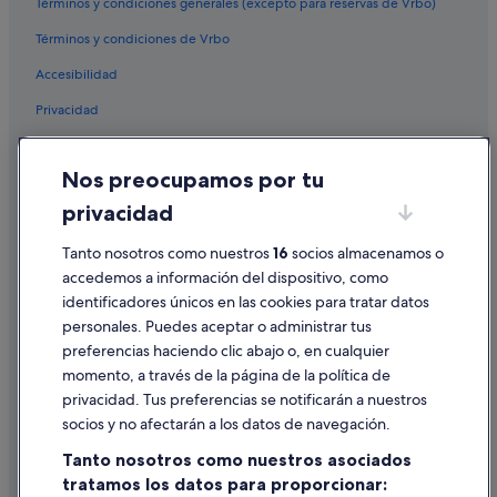
Términos y condiciones generales (excepto para reservas de Vrbo)
Campings de caravanas en Fañabé
Términos y condiciones de Vrbo
Apartamentos en San Eugenio
Accesibilidad
Hotusa hoteles en Adeje
Privacidad
Hoteles para familias en Adeje
Apartamentos en El Duque
Cookies
Nos preocupamos por tu
Villas en Adeje
Condiciones de uso
privacidad
Hoteles cerca de Sendero Barranco del Infierno
Información legal/contacto
Hoteles con bar en Adeje
Pautas sobre el contenido y cómo denunciar contenido
Tanto nosotros como nuestros
16
socios almacenamos o
accedemos a información del dispositivo, como
B&B en Arona
identificadores únicos en las cookies para tratar datos
Ayuda
Hoteles de lujo en Adeje
personales. Puedes aceptar o administrar tus
Ayuda
Casas de campo en Arona
preferencias haciendo clic abajo o, en cualquier
momento, a través de la página de la política de
Chalets en Arona
Cancelar un vuelo
privacidad. Tus preferencias se notificarán a nuestros
Casas privadas de vacaciones en Arona
Cancelar una reserva de hotel o de un alquiler vacacional
socios y no afectarán a los datos de navegación.
Hoteles con piscina en Adeje
Plazos de reembolso
Tanto nosotros como nuestros asociados
Hoteles románticos en Adeje
tratamos los datos para proporcionar:
Utilizar un cupón de Expedia