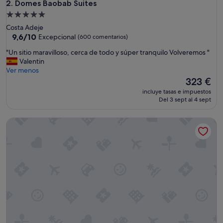
Domes Baobab Suites
2. Domes Baobab Suites
Alojamiento
de
Costa Adeje
5.0 estrellas
9.6
9,6/10
Excepcional
(600 comentarios)
sobre
"
"Un sitio maravilloso, cerca de todo y súper tranquilo Volveremos "
10,
U
Valentin
Excepcional,
n
Ver menos
(600 comentarios)
s
El
323 €
i
precio
incluye tasas e impuestos
t
actual
Del 3 sept al 4 sept
i
es
o
de
Sunset Bay Club
m
323 €
a
r
a
v
i
l
l
o
s
o
,