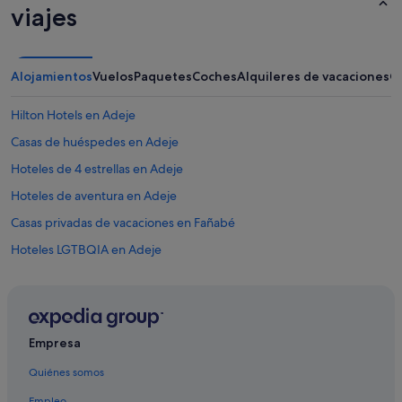
viajes
Alojamientos
Vuelos
Paquetes
Coches
Alquileres de vacaciones
O
Hilton Hotels en Adeje
Casas de huéspedes en Adeje
Hoteles de 4 estrellas en Adeje
Hoteles de aventura en Adeje
Casas privadas de vacaciones en Fañabé
Hoteles LGTBQIA en Adeje
Adeje hoteles
Hoteles con todo incluido en Tenerife
Hoteles baratos en Adeje
Empresa
Hoteles de 3 estrellas en Adeje
Quiénes somos
Albergues en Adeje
Empleo