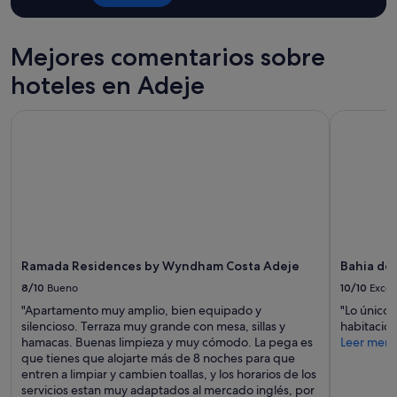
Mejores comentarios sobre
hoteles en Adeje
Ramada Residences by Wyndham Costa Adeje
Bahia del
Ramada Residences by Wyndham Costa Adeje
Bahia de
8/10
Bueno
10/10
Excel
"Apartamento muy amplio, bien equipado y
"Lo único 
silencioso. Terraza muy grande con mesa, sillas y
habitacio
hamacas. Buenas limpieza y muy cómodo. La pega es
Leer men
que tienes que alojarte más de 8 noches para que
entren a limpiar y cambien toallas, y los horarios de los
servicios estan muy adaptados al mercado inglés, por