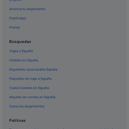
Hoteles con gimnasio en Adeje
Anuncia tu alojamiento
Apartamentos en Fañabé
Publicidad
Hoteles de golf en Adeje
Prensa
Hoteles boutique en Adeje
Hoteles ecológicos en Adeje
Búsquedas
Apartamentos en Adeje
Viajes a España
Casas privadas de vacaciones en Vera de Erques
Hoteles en España
Independent hoteles en Adeje
Alquileres vacacionales España
Chalets en Adeje
Paquetes de viaje a España
Hoteles de esquí en Adeje
Vuelos baratos en España
Albergues en San Eugenio
Alquiler de coches en España
Casas de campo en Caldera
Albergues en Arona
Todos los alojamientos
Hoteles de 5 estrellas en Adeje
Políticas
Hoteles históricos en Adeje