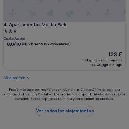
l
q
o
u
V
i
o
l
l
o
Apartamentos Malibu Park
4. Apartamentos Malibu Park
v
y
e
Alojamiento
e
r
de
Costa Adeje
l
e
3.0 estrellas
8.0
8,0/10
Muy bueno
(29 comentarios)
t
m
sobre
r
o
El
123 €
10,
a
s
precio
Muy
t
incluye tasas e impuestos
"
actual
bueno,
Del 30 ago al 31 ago
o
es
(29 comentarios)
m
de
u
Mostrar más
123 €
y
a
Precio
Precio más bajo por noche encontrado en las últimas 24 horas para una
g
estancia de 1 noche y 2 adultos. Los precios y la disponibilidad están sujetos a
más
r
cambios. Pueden aplicarse términos y condiciones adicionales.
bajo
a
por
d
noche
Ver todos los alojamientos
a
encontrado
b
en
l
las
e