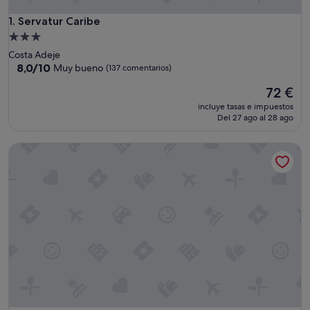
Servatur Caribe
1. Servatur Caribe
Alojamiento
de
Costa Adeje
3.0 estrellas
8.0
8,0/10
Muy bueno
(137 comentarios)
sobre
El
72 €
10,
precio
Muy
incluye tasas e impuestos
actual
bueno,
Del 27 ago al 28 ago
es
(137 comentarios)
de
Domes Baobab Suites
72 €