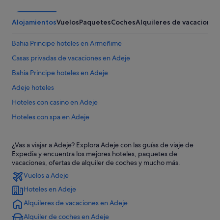
Alojamientos
Vuelos
Paquetes
Coches
Alquileres de vacaciones
Bahia Principe hoteles en Armeñime
Casas privadas de vacaciones en Adeje
Bahia Principe hoteles en Adeje
Adeje hoteles
Hoteles con casino en Adeje
Hoteles con spa en Adeje
Apartamentos en Adeje
¿Vas a viajar a Adeje? Explora Adeje con las guías de viaje de
Campings de caravanas en Adeje
Expedia y encuentra los mejores hoteles, paquetes de
Hoteles con todo incluido en Tenerife
vacaciones, ofertas de alquiler de coches y mucho más.
Vuelos a Adeje
Hoteles románticos en Adeje
Hoteles en Adeje
Hoteles de aventura en Adeje
Alquileres de vacaciones en Adeje
Hotusa hoteles en Adeje
Alquiler de coches en Adeje