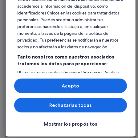
Hoteles boutique en Adeje
accedemos a información del dispositivo, como
Hoteles para ir de compras en Adeje
identificadores únicos en las cookies para tratar datos
Ayuda
Hoteles de 4 estrellas en Adeje
personales. Puedes aceptar o administrar tus
Ayuda
preferencias haciendo clic abajo o, en cualquier
Apartoteles en Adeje
momento, a través de la página de la política de
Cancelar un vuelo
Best Hotels en Fañabé
privacidad. Tus preferencias se notificarán a nuestros
Cancelar una reserva de hotel o de un alquiler vacacional
socios y no afectarán a los datos de navegación.
Hoteles de esquí en Adeje
Plazos de reembolso
Tanto nosotros como nuestros asociados
Hilton Hotels en Adeje
tratamos los datos para proporcionar:
Utilizar un cupón de Expedia
Hoteles con gimnasio en Adeje
Utilizar datos de localización geográfica precisa. Analizar
Documentos para viajes internacionales
activamente las características del dispositivo para su
identificación. Almacenar la información en un dispositivo
Acepto
y/o acceder a ella. Publicidad y contenido personalizados,
medición de publicidad y contenido, investigación de
audiencia y desarrollo de servicios.
© 2026 Expedia, Inc., una empresa de Expedia Group. Todos los
Rechazarlas todas
Lista de asociados (proveedores)
derechos reservados. Expedia y el logotipo de Expedia son marcas
comerciales o marcas comerciales registradas de Expedia, Inc.
Vacationspot, S.L., Agencia de Viajes, I-AV-0000631.3.
Mostrar los propósitos