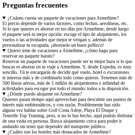
Preguntas frecuentes
¿Cuánto cuesta un paquete de vacaciones para Armeñime?
El precio depende de varios factores, como fechas, aerolíneas, etc.
Si lo que quieres es ahorrar en tus días por Armeñime, desde luego
el paquete será tu mejor opción: escoge el tipo de alojamiento, los
vuelos o las actividades que mejor te vengan y, además de
personalizar tu escapada, ¡ahorrarás un buen pellizco!
Quiero irme de vacaciones a Armeñime, ¿cómo hago para
reservar un paquete barato?
Reservar un paquete de vacaciones puede ser tu mejor baza si lo que
buscas es ahorrar en tu viaje a Armeñime. Y, desde Expedia, es muy
sencillo. Tú te encargarás de decidir qué vuelo, hotel o excursiones
te interesa más y de combinarlo todo como quieras. Tenemos más de
500 líneas aéreas, más de 1 millón de alojamientos e infinidad de
actividades para escoger por todo el mundo: todos a tu disposición.
¿Dónde puedo alojarme en Armeñime?
Quienes pasan tiempo aquí aprovechan para descubrir sus puntos de
interés más emblemáticos, y con razón. Posiblemente has oído
alguna vez hablar sobre Golf Costa Adeje, Playa El Duque y
Tenerife Top Training, pero, si no lo has hecho, aquí podrás disfrutar
de una visita en persona. Busca alojamiento cerca para poder ir
andando sin tener que depender del transporte público.
¿Cuáles son los hoteles más destacados de Armeñime?