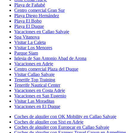
Playa de Fañabé
Centro comercial Gran Sur
Playa Diego Hernández
Playa El Bobo
Playa El Duque
Vacaciones en Callao Salvaje
Spa Vitanova
Visitar La Caleta
Visitar Los Menores
Parque Siam
Iglesia de San Antonio Abad de Arona
Vacaciones en Adeje
Centro comercial Plaza del Duque
Visitar Callao Salvaje
Tenerife Top Training
Tenerife Nautical Center
Vacaciones en Costa Adeje
Vacaciones en San Eugenio
Visitar Las Moraditas
Vacaciones en El Duque
Coches de alquiler con OK Mobility en Callao Salvaje
Coches de alquiler con Sixt en Adeje
Coches de alquiler con Europcar en Callao Salvaje
Coches de alquiler con Express Travel Group en Armeñime