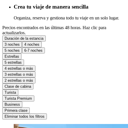
Crea tu viaje de manera sencilla
Organiza, reserva y gestiona todo tu viaje en un solo lugar.
Precios encontrados en las últimas 48 horas. Haz clic para
actualizarlos.
Duración de la estancia
3 noches
4 noches
5 noches
6-7 noches
Estrellas
5 estrellas
4 estrellas o más
3 estrellas o más
2 estrellas o más
Clase de cabina
Turista
Turista Premium
Business
Primera clase
Eliminar todos los filtros