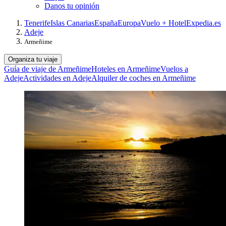
Danos tu opinión
Tenerife
Islas Canarias
España
Europa
Vuelo + Hotel
Expedia.es
Adeje
Armeñime
Organiza tu viaje
Guía de viaje de Armeñime
Hoteles en Armeñime
Vuelos a
Adeje
Actividades en Adeje
Alquiler de coches en Armeñime