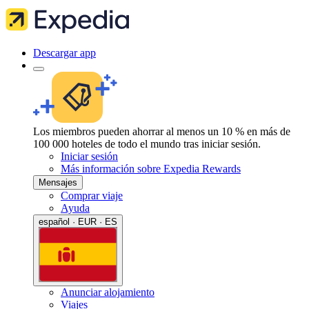
Descargar app
Los miembros pueden ahorrar al menos un 10 % en más de
100 000 hoteles de todo el mundo tras iniciar sesión.
Iniciar sesión
Más información sobre Expedia Rewards
Mensajes
Comprar viaje
Ayuda
español · EUR · ES
Anunciar alojamiento
Viajes