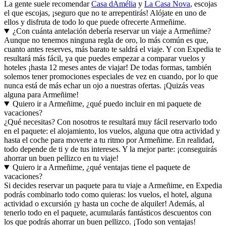
La gente suele recomendar
Casa dAmélia
y
La Casa Nova
, escojas
el que escojas, ¡seguro que no te arrepentirás! Alójate en uno de
ellos y disfruta de todo lo que puede ofrecerte Armeñime.
¿Con cuánta antelación debería reservar un viaje a Armeñime?
Aunque no tenemos ninguna regla de oro, lo más común es que,
cuanto antes reserves, más barato te saldrá el viaje. Y con Expedia te
resultará más fácil, ya que puedes empezar a comparar vuelos y
hoteles ¡hasta 12 meses antes de viajar! De todas formas, también
solemos tener promociones especiales de vez en cuando, por lo que
nunca está de más echar un ojo a nuestras ofertas. ¡Quizás veas
alguna para Armeñime!
Quiero ir a Armeñime, ¿qué puedo incluir en mi paquete de
vacaciones?
¿Qué necesitas? Con nosotros te resultará muy fácil reservarlo todo
en el paquete: el alojamiento, los vuelos, alguna que otra actividad y
hasta el coche para moverte a tu ritmo por Armeñime. En realidad,
todo depende de ti y de tus intereses. Y la mejor parte: ¡conseguirás
ahorrar un buen pellizco en tu viaje!
Quiero ir a Armeñime, ¿qué ventajas tiene el paquete de
vacaciones?
Si decides reservar un paquete para tu viaje a Armeñime, en Expedia
podrás combinarlo todo como quieras: los vuelos, el hotel, alguna
actividad o excursión ¡y hasta un coche de alquiler! Además, al
tenerlo todo en el paquete, acumularás fantásticos descuentos con
los que podrás ahorrar un buen pellizco. ¡Todo son ventajas!