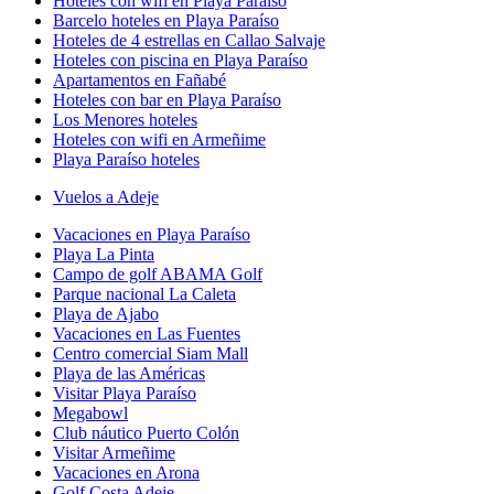
Hoteles con wifi en Playa Paraíso
Barcelo hoteles en Playa Paraíso
Hoteles de 4 estrellas en Callao Salvaje
Hoteles con piscina en Playa Paraíso
Apartamentos en Fañabé
Hoteles con bar en Playa Paraíso
Los Menores hoteles
Hoteles con wifi en Armeñime
Playa Paraíso hoteles
Vuelos a Adeje
Vacaciones en Playa Paraíso
Playa La Pinta
Campo de golf ABAMA Golf
Parque nacional La Caleta
Playa de Ajabo
Vacaciones en Las Fuentes
Centro comercial Siam Mall
Playa de las Américas
Visitar Playa Paraíso
Megabowl
Club náutico Puerto Colón
Visitar Armeñime
Vacaciones en Arona
Golf Costa Adeje