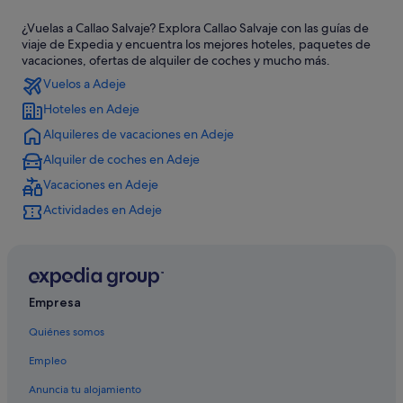
Hoteles con gimnasio en Playa Paraíso
¿Vuelas a Callao Salvaje? Explora Callao Salvaje con las guías de
Hoteles con spa en Callao Salvaje
viaje de Expedia y encuentra los mejores hoteles, paquetes de
Melia hoteles en Playa Paraíso
vacaciones, ofertas de alquiler de coches y mucho más.
Vuelos a Adeje
Callao Salvaje hoteles
Hoteles en Adeje
Best Hotels en Playa Paraíso
Alquileres de vacaciones en Adeje
Hotasa hoteles en Playa Paraíso
Alquiler de coches en Adeje
Princess Hotels en Callao Salvaje
Vacaciones en Adeje
Hoteles para bodas en Callao Salvaje
Actividades en Adeje
Bahia Principe hoteles en Playa Paraíso
Hoteles con restaurante en Playa Paraíso
Hoteles boutique en Playa Paraíso
Hoteles boutique en Callao Salvaje
Empresa
Hoteles cerca de Playa de Ajabo
Quiénes somos
Hoteles de 4 estrellas en Callao Salvaje
Empleo
Hoteles con spa en Playa Paraíso
Anuncia tu alojamiento