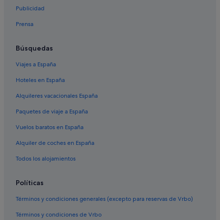
Hoteles con piscina en Playa Paraíso
Publicidad
Bahia Principe hoteles en Armeñime
Prensa
Hoteles para ir de compras en Playa Paraíso
Hoteles con todo incluido en Callao Salvaje
Búsquedas
Hoteles de aventura en Playa Paraíso
Viajes a España
Los Menores hoteles
Hoteles en España
Hoteles de 5 estrellas en Playa Paraíso
Alquileres vacacionales España
Playa Paraíso hoteles
Paquetes de viaje a España
Hoteles para familias en Playa Paraíso
Vuelos baratos en España
Iberostar hoteles en Playa Paraíso
Alquiler de coches en España
Hoteles con todo incluido en Playa Paraíso
Todos los alojamientos
Hoteles que aceptan mascotas en Callao Salvaje
Riu Hotels en Playa Paraíso
Políticas
Hoteles de 3 estrellas en Playa Paraíso
Términos y condiciones generales (excepto para reservas de Vrbo)
Hoteles con restaurante en Callao Salvaje
Términos y condiciones de Vrbo