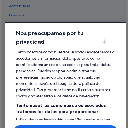
H10 Hoteles en Playa Paraíso
Accesibilidad
Hoteles para familias en Callao Salvaje
Privacidad
Hoteles con bar en Playa Paraíso
Cookies
Hoteles de 5 estrellas en Callao Salvaje
Nos preocupamos por tu
Condiciones de uso
Hoteles LGTBQIA en Callao Salvaje
privacidad
Información legal/contacto
Hoteles de 3 estrellas en Callao Salvaje
Tanto nosotros como nuestros
16
socios almacenamos o
Pautas sobre el contenido y cómo denunciar contenido
Barcelo hoteles en Playa Paraíso
accedemos a información del dispositivo, como
Hoteles con todo incluido en Tenerife
identificadores únicos en las cookies para tratar datos
Ayuda
Hard Rock Hotels en Playa Paraíso
personales. Puedes aceptar o administrar tus
Ayuda
preferencias haciendo clic abajo o, en cualquier
Hoteles de golf en Callao Salvaje
momento, a través de la página de la política de
Cancelar un vuelo
Hoteles con wifi en Playa Paraíso
privacidad. Tus preferencias se notificarán a nuestros
Cancelar una reserva de hotel o de un alquiler vacacional
socios y no afectarán a los datos de navegación.
Hoteles románticos en Callao Salvaje
Plazos de reembolso
Tanto nosotros como nuestros asociados
H10 Hoteles en Armeñime
tratamos los datos para proporcionar:
Utilizar un cupón de Expedia
Bahia Principe hoteles en Callao Salvaje
Utilizar datos de localización geográfica precisa. Analizar
Documentos para viajes internacionales
Hoteles en la playa en Callao Salvaje
activamente las características del dispositivo para su