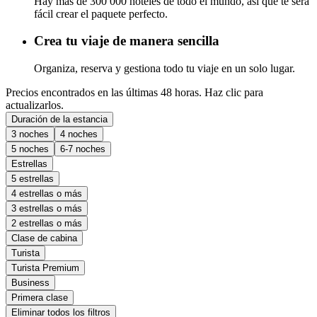
Hay más de 300 000 hoteles de todo el mundo, así que te será
fácil crear el paquete perfecto.
Crea tu viaje de manera sencilla
Organiza, reserva y gestiona todo tu viaje en un solo lugar.
Precios encontrados en las últimas 48 horas. Haz clic para
actualizarlos.
Duración de la estancia
3 noches
4 noches
5 noches
6-7 noches
Estrellas
5 estrellas
4 estrellas o más
3 estrellas o más
2 estrellas o más
Clase de cabina
Turista
Turista Premium
Business
Primera clase
Eliminar todos los filtros