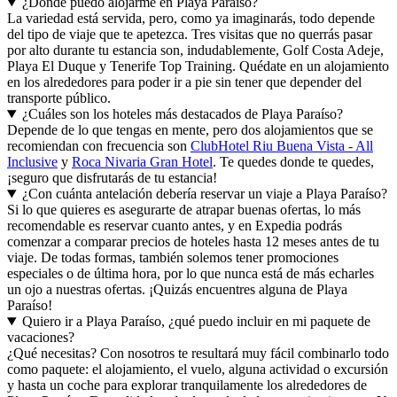
¿Dónde puedo alojarme en Playa Paraíso?
La variedad está servida, pero, como ya imaginarás, todo depende
del tipo de viaje que te apetezca. Tres visitas que no querrás pasar
por alto durante tu estancia son, indudablemente, Golf Costa Adeje,
Playa El Duque y Tenerife Top Training. Quédate en un alojamiento
en los alrededores para poder ir a pie sin tener que depender del
transporte público.
¿Cuáles son los hoteles más destacados de Playa Paraíso?
Depende de lo que tengas en mente, pero dos alojamientos que se
recomiendan con frecuencia son
ClubHotel Riu Buena Vista - All
Inclusive
y
Roca Nivaria Gran Hotel
. Te quedes donde te quedes,
¡seguro que disfrutarás de tu estancia!
¿Con cuánta antelación debería reservar un viaje a Playa Paraíso?
Si lo que quieres es asegurarte de atrapar buenas ofertas, lo más
recomendable es reservar cuanto antes, y en Expedia podrás
comenzar a comparar precios de hoteles hasta 12 meses antes de tu
viaje. De todas formas, también solemos tener promociones
especiales o de última hora, por lo que nunca está de más echarles
un ojo a nuestras ofertas. ¡Quizás encuentres alguna de Playa
Paraíso!
Quiero ir a Playa Paraíso, ¿qué puedo incluir en mi paquete de
vacaciones?
¿Qué necesitas? Con nosotros te resultará muy fácil combinarlo todo
como paquete: el alojamiento, el vuelo, alguna actividad o excursión
y hasta un coche para explorar tranquilamente los alrededores de