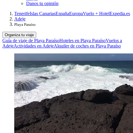
Danos tu opinión
Tenerife
Islas Canarias
España
Europa
Vuelo + Hotel
Expedia.es
Adeje
Playa Paraíso
Organiza tu viaje
Guía de viaje de Playa Paraíso
Hoteles en Playa Paraíso
Vuelos a
Adeje
Actividades en Adeje
Alquiler de coches en Playa Paraíso