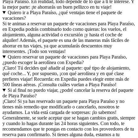
Playa Paraíso. En realidad, todo depende de lo que a ti te interese. Y
la mejor parte: ¡te ahorrarás un buen pellizco en tu viaje!
Quiero ir a Playa Paraíso, ¿qué ventajas tiene el paquete de
vacaciones?
Si te animas a reservar un paquete de vacaciones para Playa Paraíso,
en Expedia podrás combinarlo todo como quieras: los vuelos, el
alojamiento, alguna actividad o excursión ¡y hasta el coche de
alquiler! Además, el paquete es una de las maneras más fáciles de
ahorrar en tus viajes, ya que acumularás descuentos muy
interesentes. ¡Todo son ventajas!
Quiero reservar un paquete de vacaciones para Playa Paraíso,
¿puedo escoger la aerolínea con Expedia?
¡Claro! Tú decides qué añadir al paquete: qué tipo de alojamiento,
qué coche... Y, por supuesto, ¡con qué aerolínea y en qué clase
prefieres viajar! Recuerda: en Expedia puedes elegir entre más de
500 líneas aéreas. ¡Consulta cuáles vuelan a Playa Paraíso!
Si al final no puedo viajar, ¿podré cancelar la reserva del paquete
de Playa Paraíso?
¡Claro! Si ya has reservado un paquete para Playa Paraíso y no
tienes más remedio que modificarlo o cancelarlo, nosotros te
ayudamos. La vida está cargada de sorpresas: ¡lo sabemos!
Generalmente, se suele aceptar que se hagan cambios gratis, siempre
y cuando lo hagas durante las 24 horas siguientes. Con todo, te
recomendamos que te pongas en contacto con los proveedores de tu
reserva para confirmarlo. Si tienes alguna duda, estamos a tu