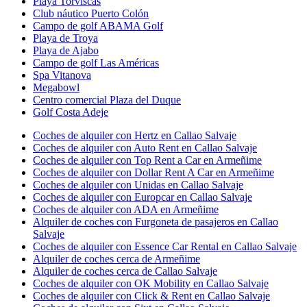
Playa Torviscas
Club náutico Puerto Colón
Campo de golf ABAMA Golf
Playa de Troya
Playa de Ajabo
Campo de golf Las Américas
Spa Vitanova
Megabowl
Centro comercial Plaza del Duque
Golf Costa Adeje
Coches de alquiler con Hertz en Callao Salvaje
Coches de alquiler con Auto Rent en Callao Salvaje
Coches de alquiler con Top Rent a Car en Armeñime
Coches de alquiler con Dollar Rent A Car en Armeñime
Coches de alquiler con Unidas en Callao Salvaje
Coches de alquiler con Europcar en Callao Salvaje
Coches de alquiler con ADA en Armeñime
Alquiler de coches con Furgoneta de pasajeros en Callao
Salvaje
Coches de alquiler con Essence Car Rental en Callao Salvaje
Alquiler de coches cerca de Armeñime
Alquiler de coches cerca de Callao Salvaje
Coches de alquiler con OK Mobility en Callao Salvaje
Coches de alquiler con Click & Rent en Callao Salvaje