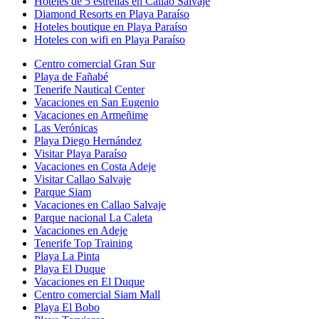
Hoteles de 5 estrellas en Callao Salvaje
Diamond Resorts en Playa Paraíso
Hoteles boutique en Playa Paraíso
Hoteles con wifi en Playa Paraíso
Centro comercial Gran Sur
Playa de Fañabé
Tenerife Nautical Center
Vacaciones en San Eugenio
Vacaciones en Armeñime
Las Verónicas
Playa Diego Hernández
Visitar Playa Paraíso
Vacaciones en Costa Adeje
Visitar Callao Salvaje
Parque Siam
Vacaciones en Callao Salvaje
Parque nacional La Caleta
Vacaciones en Adeje
Tenerife Top Training
Playa La Pinta
Playa El Duque
Vacaciones en El Duque
Centro comercial Siam Mall
Playa El Bobo