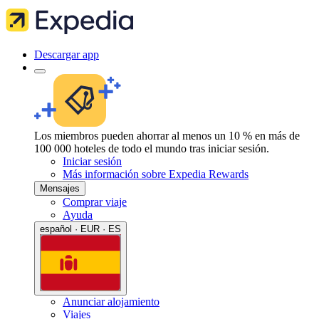
Descargar app
Los miembros pueden ahorrar al menos un 10 % en más de
100 000 hoteles de todo el mundo tras iniciar sesión.
Iniciar sesión
Más información sobre Expedia Rewards
Mensajes
Comprar viaje
Ayuda
español · EUR · ES
Anunciar alojamiento
Viajes