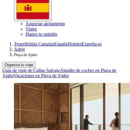
Anunciar alojamiento
Viajes
Danos tu opinión
Tenerife
Islas Canarias
España
Hoteles
Expedia.es
Adeje
Playa de Ajabo
Organiza tu viaje
Guía de viaje de Callao Salvaje
Alquiler de coches en Playa de
Ajabo
Vacaciones en Playa de Ajabo