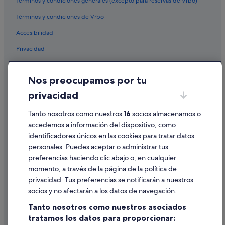
Términos y condiciones generales (excepto para reservas de Vrbo)
Callao Salvaje hoteles
Términos y condiciones de Vrbo
Hoteles con restaurante en Callao Salvaje
Accesibilidad
Hoteles de 4 estrellas en Armeñime
Privacidad
Hoteles con todo incluido en Callao Salvaje
Cookies
Hoteles con gimnasio en Playa Paraíso
Nos preocupamos por tu
Condiciones de uso
Hoteles boutique en Callao Salvaje
privacidad
Información legal/contacto
Hoteles para bodas en Callao Salvaje
Tanto nosotros como nuestros
16
socios almacenamos o
Pautas sobre el contenido y cómo denunciar contenido
H10 Hoteles en Armeñime
accedemos a información del dispositivo, como
Hoteles LGTBQIA en Callao Salvaje
identificadores únicos en las cookies para tratar datos
Ayuda
Bahia Principe hoteles en Callao Salvaje
personales. Puedes aceptar o administrar tus
Ayuda
preferencias haciendo clic abajo o, en cualquier
Princess Hotels en Playa Paraíso
momento, a través de la página de la política de
Cancelar un vuelo
Hotasa hoteles en Playa Paraíso
privacidad. Tus preferencias se notificarán a nuestros
Cancelar una reserva de hotel o de un alquiler vacacional
socios y no afectarán a los datos de navegación.
Bahia Principe hoteles en Playa Paraíso
Plazos de reembolso
Tanto nosotros como nuestros asociados
Hoteles en la playa en Callao Salvaje
tratamos los datos para proporcionar:
Utilizar un cupón de Expedia
Hoteles para familias en Callao Salvaje