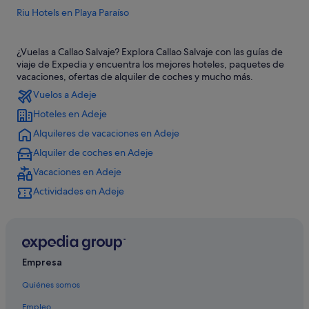
Riu Hotels en Playa Paraíso
Diamond Resorts en Playa Paraíso
¿Vuelas a Callao Salvaje? Explora Callao Salvaje con las guías de
Hoteles con spa en Callao Salvaje
viaje de Expedia y encuentra los mejores hoteles, paquetes de
Iberostar hoteles en Playa Paraíso
vacaciones, ofertas de alquiler de coches y mucho más.
Vuelos a Adeje
Hoteles con restaurante en Playa Paraíso
Hoteles en Adeje
Melia hoteles en Playa Paraíso
Alquileres de vacaciones en Adeje
Los Menores hoteles
Alquiler de coches en Adeje
Barcelo hoteles en Playa Paraíso
Vacaciones en Adeje
Hoteles de 5 estrellas en Playa Paraíso
Actividades en Adeje
Hoteles de golf en Callao Salvaje
Hoteles con spa en Playa Paraíso
Hoteles de 3 estrellas en Playa Paraíso
Hoteles cerca de Playa de Ajabo
Empresa
Hoteles con gimnasio en Callao Salvaje
Quiénes somos
Hoteles con bar en Playa Paraíso
Empleo