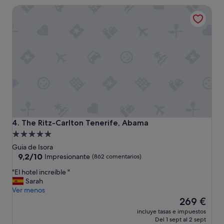
de
ó
The Ritz-Carlton Tenerife, Abama
328 €
m
o
d
a
p
e
r
o
l
a
d
i
s
The Ritz-Carlton Tenerife, Abama
4. The Ritz-Carlton Tenerife, Abama
t
Alojamiento
r
de
Guia de Isora
i
5.0 estrellas
9.2
9,2/10
Impresionante
(862 comentarios)
b
sobre
u
"
"El hotel increíble "
10,
c
E
Sarah
Impresionante,
i
l
Ver menos
(862 comentarios)
ó
h
El
269 €
n
o
precio
c
incluye tasas e impuestos
t
actual
Del 1 sept al 2 sept
o