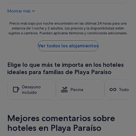
e
es
n
l
de
e
Mostrar más
i
269 €
l
n
l
c
Precio
Precio más bajo por noche encontrado en las últimas 24 horas para una
a
r
estancia de 1 noche y 2 adultos. Los precios y la disponibilidad están
más
v
sujetos a cambios. Pueden aplicarse términos y condiciones adicionales.
e
bajo
a
í
por
m
b
noche
Ver todos los alojamientos
a
l
encontrado
n
e
en
o
"
las
s
Elige lo que más te importa en los hoteles
últimas
f
ideales para familias de Playa Paraíso
24 horas
u
para
e
una
r
Desayuno
estancia
Piscina
Todo inc
a
incluido
de
e
1 noche
s
y
e
2 adultos.
x
Mejores comentarios sobre
Los
t
precios
r
hoteles en Playa Paraíso
y
a
la
ñ