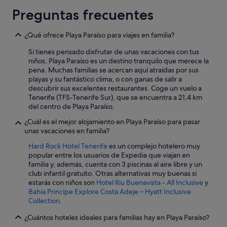
i
Preguntas frecuentes
a
d
¿Qué ofrece Playa Paraíso para viajes en familia?
o
p
Si tienes pensado disfrutar de unas vacaciones con tus
a
niños, Playa Paraíso es un destino tranquilo que merece la
r
pena. Muchas familias se acercan aquí atraídas por sus
a
playas y su fantástico clima, o con ganas de salir a
t
descubrir sus excelentes restaurantes. Coge un vuelo a
o
Tenerife (TFS-Tenerife Sur), que se encuentra a 21,4 km
d
del centro de Playa Paraíso.
o
s
¿Cuál es el mejor alojamiento en Playa Paraíso para pasar
l
unas vacaciones en familia?
o
s
Hard Rock Hotel Tenerife
es un complejo hotelero muy
g
popular entre los usuarios de Expedia que viajan en
u
familia y, además, cuenta con 3 piscinas al aire libre y un
s
club infantil gratuito. Otras alternativas muy buenas si
t
estarás con niños son
Hotel Riu Buenavista - All Inclusive
y
o
Bahia Principe Explore Costa Adeje – Hyatt Inclusive
s
Collection
.
,
¿Cuántos hoteles ideales para familias hay en Playa Paraíso?
p