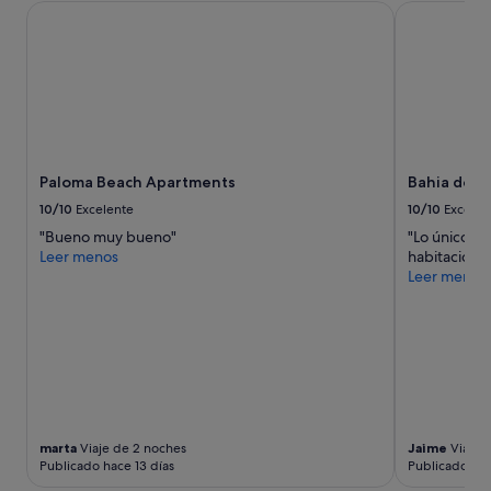
disponibilidad
Paloma Beach Apartments
Bahia del D
a
están
.
sujetos
E
a
l
cambios.
d
Pueden
e
aplicarse
s
términos
a
y
y
Paloma Beach Apartments
Bahia del 
condiciones
u
adicionales.
10/10
Excelente
10/10
Excelen
n
o
"Bueno muy bueno"
"Lo único ma
e
Leer menos
habitacione
s
Leer menos
b
a
s
t
a
n
t
e
v
marta
Viaje de 2 noches
Jaime
Viaje 
Publicado hace 13 días
Publicado ha
a
r