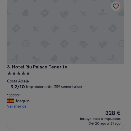
Hotel Riu Palace Tenerife
270 €
e
s
t
r
e
l
l
a
s
.
L
a
h
Hotel Riu Palace Tenerife
3. Hotel Riu Palace Tenerife
a
Alojamiento
b
de
Costa Adeje
i
5.0 estrellas
9.2
9,2/10
t
Impresionante
(159 comentarios)
sobre
a
"
"?????"
10,
c
?
Joaquin
Impresionante,
i
?
Ver menos
(159 comentarios)
ó
?
El
328 €
n
?
precio
e
incluye tasas e impuestos
?
actual
s
Del 20 ago al 21 ago
"
es
c