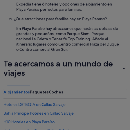
e
Expedia tiene 6 hoteles y opciones de alojamiento en
r
Playa Paraíso perfectos para familias.
o
l
¿Qué atracciones para familias hay en Playa Paraíso?
a
c
En Playa Paraíso hay atracciones que harán las delicias de
a
grandes y pequeños, como Parque Siam, Parque
l
nacional La Caleta o Tenerife Top Training. Añade al
i
itinerario lugares como Centro comercial Plaza del Duque
d
o Centro comercial Gran Sur.
a
d
Te acercamos a un mundo de
d
e
viajes
j
a
m
u
Alojamientos
Paquetes
Coches
c
h
Hoteles LGTBQIA en Callao Salvaje
o
q
Bahia Principe hoteles en Callao Salvaje
u
e
H10 Hoteles en Playa Paraíso
d