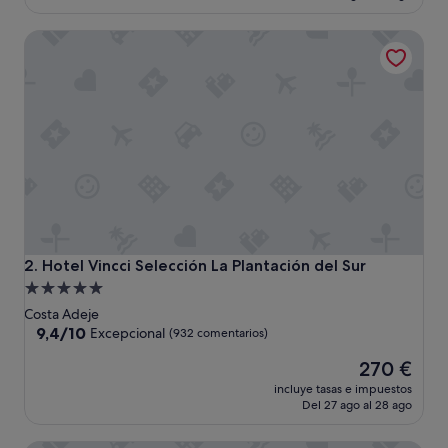
l
es
e
de
Hotel Vincci Selección La Plantación del Sur
c
222 €
o
n
l
a
s
e
x
p
e
c
t
a
Hotel Vincci Selección La Plantación del Sur
2. Hotel Vincci Selección La Plantación del Sur
t
Alojamiento
i
de
v
Costa Adeje
a
5.0 estrellas
9.4
9,4/10
Excepcional
(932 comentarios)
s
sobre
El
d
270 €
10,
precio
e
Excepcional,
incluye tasas e impuestos
actual
u
(932 comentarios)
Del 27 ago al 28 ago
es
n
de
5