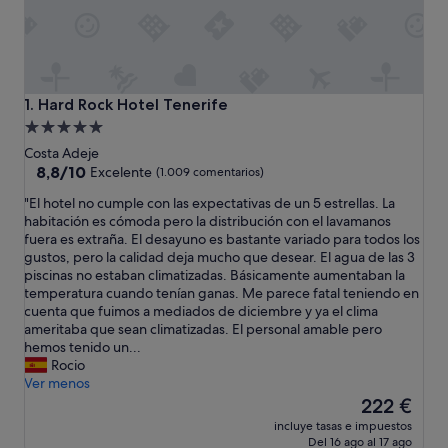
Hard Rock Hotel Tenerife
1. Hard Rock Hotel Tenerife
Alojamiento
de
Costa Adeje
5.0 estrellas
8.8
8,8/10
Excelente
(1.009 comentarios)
sobre
"
"El hotel no cumple con las expectativas de un 5 estrellas. La
10,
E
habitación es cómoda pero la distribución con el lavamanos
Excelente,
l
fuera es extraña. El desayuno es bastante variado para todos los
(1.009 comentarios)
h
gustos, pero la calidad deja mucho que desear. El agua de las 3
o
piscinas no estaban climatizadas. Básicamente aumentaban la
t
temperatura cuando tenían ganas. Me parece fatal teniendo en
e
cuenta que fuimos a mediados de diciembre y ya el clima
l
ameritaba que sean climatizadas. El personal amable pero
n
hemos tenido un...
o
Rocio
c
Ver menos
u
El
222 €
m
precio
incluye tasas e impuestos
p
actual
Del 16 ago al 17 ago