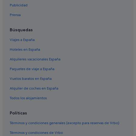
Callao Salvaje hoteles
Publicidad
Hoteles con spa en Callao Salvaje
Prensa
Hoteles de 5 estrellas en Fañabé
Hotasa hoteles en Playa Paraíso
Búsquedas
Iberostar hoteles en Playa Paraíso
Viajes a España
Hoteles para familias en Playa Paraíso
Hoteles en España
Hoteles que aceptan mascotas en Callao Salvaje
Alquileres vacacionales España
Chalets en Adeje
Paquetes de viaje a España
Hoteles en la playa en Callao Salvaje
Vuelos baratos en España
Hoteles boutique en Adeje
Alquiler de coches en España
Hard Rock Hotels en La Caleta
Todos los alojamientos
Hoteles de 5 estrellas en Callao Salvaje
Hoteles en la playa en Armeñime
Políticas
Hoteles con piscina en Adeje
Términos y condiciones generales (excepto para reservas de Vrbo)
Hard Rock Hotels en Playa Paraíso
Términos y condiciones de Vrbo