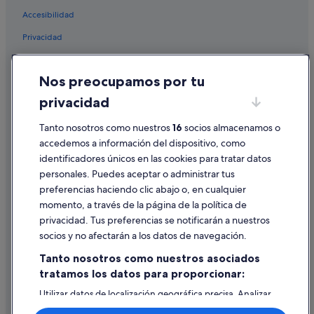
Bahia Principe hoteles en Armeñime
Accesibilidad
Hoteles con gimnasio en Playa Paraíso
Privacidad
Best Hotels en Playa Paraíso
Cookies
Hoteles cerca de Tenerife Top Training
Nos preocupamos por tu
Condiciones de uso
H10 Hoteles en Armeñime
privacidad
Información legal/contacto
Princess Hotels en Callao Salvaje
Tanto nosotros como nuestros
16
socios almacenamos o
Pautas sobre el contenido y cómo denunciar contenido
Hoteles de golf en Callao Salvaje
accedemos a información del dispositivo, como
Bahia Principe hoteles en Playa Paraíso
identificadores únicos en las cookies para tratar datos
Ayuda
Bahia Principe hoteles en Adeje
personales. Puedes aceptar o administrar tus
Ayuda
preferencias haciendo clic abajo o, en cualquier
Hoteles ecológicos en Adeje
momento, a través de la página de la política de
Cancelar un vuelo
Hoteles LGTBQIA en Callao Salvaje
privacidad. Tus preferencias se notificarán a nuestros
Cancelar una reserva de hotel o de un alquiler vacacional
socios y no afectarán a los datos de navegación.
Hoteles de 4 estrellas en Armeñime
Plazos de reembolso
Tanto nosotros como nuestros asociados
Hoteles románticos en Callao Salvaje
tratamos los datos para proporcionar:
Utilizar un cupón de Expedia
Hoteles cerca de Playa de Ajabo
Utilizar datos de localización geográfica precisa. Analizar
Documentos para viajes internacionales
Hoteles con wifi en Armeñime
activamente las características del dispositivo para su