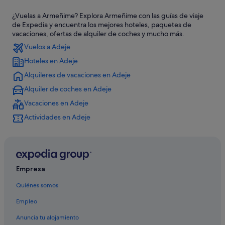
Hotusa hoteles en Adeje
¿Vuelas a Armeñime? Explora Armeñime con las guías de viaje
Bahia Principe hoteles en Callao Salvaje
de Expedia y encuentra los mejores hoteles, paquetes de
Hoteles con todo incluido en Tenerife
vacaciones, ofertas de alquiler de coches y mucho más.
Vuelos a Adeje
Hoteles con restaurante en Callao Salvaje
Hoteles en Adeje
Princess Hotels en La Caleta
Alquileres de vacaciones en Adeje
Diamond Resorts en Playa Paraíso
Alquiler de coches en Adeje
Barcelo hoteles en Playa Paraíso
Vacaciones en Adeje
Casas privadas de vacaciones en Adeje
Actividades en Adeje
Riu Hotels en La Caleta
Hoteles de 3 estrellas en Playa Paraíso
Hoteles de aventura en Playa Paraíso
Hoteles boutique en Callao Salvaje
Empresa
Hoteles para familias en Callao Salvaje
Quiénes somos
Complejos turísticos en Adeje
Empleo
Hoteles cerca de Golf Costa Adeje
Anuncia tu alojamiento