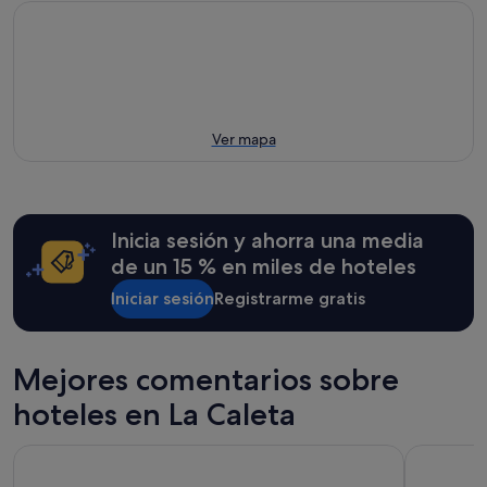
Ver mapa
Inicia sesión y ahorra una media
de un 15 % en miles de hoteles
Iniciar sesión
Registrarme gratis
Mejores comentarios sobre
hoteles en La Caleta
Ramada Residences by Wyndham Costa Adeje
Paloma Be