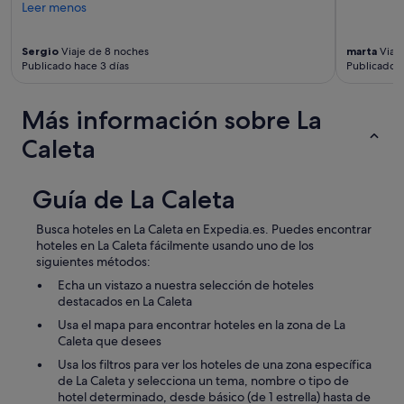
Leer menos
Sergio
Viaje de 8 noches
marta
Viaje
Publicado hace 3 días
Publicado 
Más información sobre La
Caleta
Guía de La Caleta
Busca hoteles en La Caleta en Expedia.es. Puedes encontrar
hoteles en La Caleta fácilmente usando uno de los
siguientes métodos:
Echa un vistazo a nuestra selección de hoteles
destacados en La Caleta
Usa el mapa para encontrar hoteles en la zona de La
Caleta que desees
Usa los filtros para ver los hoteles de una zona específica
de La Caleta y selecciona un tema, nombre o tipo de
hotel determinado, desde básico (de 1 estrella) hasta de