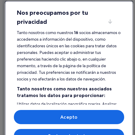
Barcelo hoteles en Costa Adeje
Cookies
Nos preocupamos por tu
Bahia Principe hoteles en Playa Paraíso
Condiciones de uso
privacidad
Hard Rock Hotels en Playa Paraíso
Información legal/contacto
Hoteles de 3 estrellas en El Duque
Tanto nosotros como nuestros
16
socios almacenamos o
Pautas sobre el contenido y cómo denunciar contenido
accedemos a información del dispositivo, como
La Caleta hoteles
identificadores únicos en las cookies para tratar datos
Ayuda
Hoteles con spa en La Caleta
personales. Puedes aceptar o administrar tus
Ayuda
Nh Hotels en Costa Adeje
preferencias haciendo clic abajo o, en cualquier
momento, a través de la página de la política de
Diamond Resorts en Playa Paraíso
Cancelar un vuelo
privacidad. Tus preferencias se notificarán a nuestros
Hotasa hoteles en Playa Paraíso
Cancelar una reserva de hotel o de un alquiler vacacional
socios y no afectarán a los datos de navegación.
Hoteles en la playa en El Duque
Plazos de reembolso
Tanto nosotros como nuestros asociados
Hoteles que aceptan mascotas en El Duque
tratamos los datos para proporcionar:
Utilizar un cupón de Expedia
Bahia Principe hoteles en Costa Adeje
Utilizar datos de localización geográfica precisa. Analizar
Documentos para viajes internacionales
activamente las características del dispositivo para su
Hoteles con todo incluido en Tenerife
identificación. Almacenar la información en un dispositivo
Acepto
y/o acceder a ella. Publicidad y contenido personalizados,
El Duque hoteles
medición de publicidad y contenido, investigación de
audiencia y desarrollo de servicios.
Melia hoteles en Playa Paraíso
© 2026 Expedia, Inc., una empresa de Expedia Group. Todos los