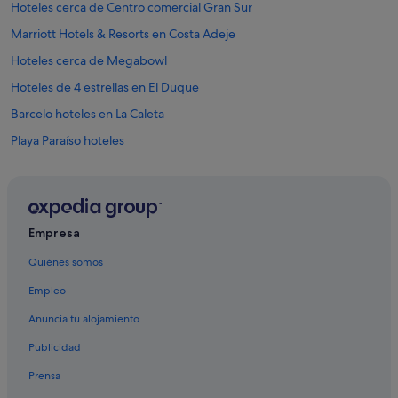
Hoteles cerca de Centro comercial Gran Sur
Marriott Hotels & Resorts en Costa Adeje
Hoteles cerca de Megabowl
Hoteles de 4 estrellas en El Duque
Barcelo hoteles en La Caleta
Playa Paraíso hoteles
Barcelo hoteles en Playa Paraíso
Hoteles de 5 estrellas en El Duque
Princess Hotels en Costa Adeje
Empresa
Hoteles baratos en La Caleta
Quiénes somos
Iberostar hoteles en El Duque
Empleo
Hoteles con todo incluido en La Caleta
Anuncia tu alojamiento
Apartamentos en Fañabé
Publicidad
Bahia Principe hoteles en Armeñime
Prensa
Hoteles cerca de Golf Costa Adeje