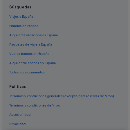
Hoteles cerca de Tenerife Top Training
Búsquedas
Villas en El Duque
Viajes a España
Princess Hotels en Callao Salvaje
Hoteles en España
Iberostar hoteles en La Caleta
Alquileres vacacionales España
Melia hoteles en El Duque
Paquetes de viaje a España
Hoteles cerca de Club náutico Puerto Colón
Vuelos baratos en España
Iberostar hoteles en Playa de las Américas
Alquiler de coches en España
Riu Hotels en Playa Paraíso
Riu Hotels en Costa Adeje
Todos los alojamientos
Hoteles de golf en Costa Adeje
Políticas
Iberostar hoteles en Costa Adeje
Términos y condiciones generales (excepto para reservas de Vrbo)
Apartamentos en El Duque
Términos y condiciones de Vrbo
Hoteles cerca de Parque nacional La Caleta
Accesibilidad
Riu Hotels en La Caleta
Privacidad
Best Hotels en Fañabé