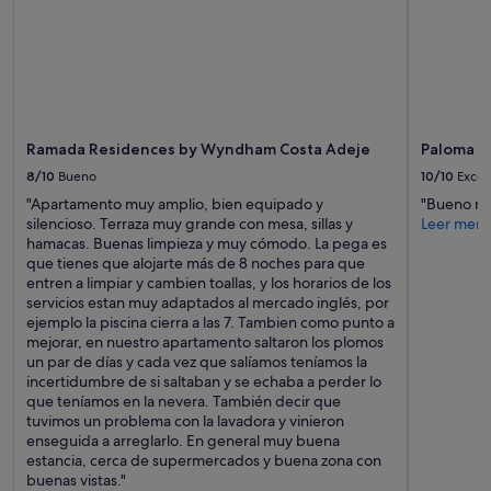
Ramada Residences by Wyndham Costa Adeje
Paloma B
8/10
Bueno
10/10
Excel
"Apartamento muy amplio, bien equipado y
"Bueno m
silencioso. Terraza muy grande con mesa, sillas y
Leer men
hamacas. Buenas limpieza y muy cómodo. La pega es
que tienes que alojarte más de 8 noches para que
entren a limpiar y cambien toallas, y los horarios de los
servicios estan muy adaptados al mercado inglés, por
ejemplo la piscina cierra a las 7. Tambien como punto a
mejorar, en nuestro apartamento saltaron los plomos
un par de días y cada vez que salíamos teníamos la
incertidumbre de si saltaban y se echaba a perder lo
que teníamos en la nevera. También decir que
tuvimos un problema con la lavadora y vinieron
enseguida a arreglarlo. En general muy buena
estancia, cerca de supermercados y buena zona con
buenas vistas."