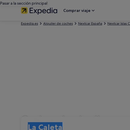
Pasar a la sección principal
Comprar viaje
Expedia.es
Alquiler de coches
Nextcar España
Nextcar Islas 
Coches de alquiler con
Recogida
Recogida
La Caleta