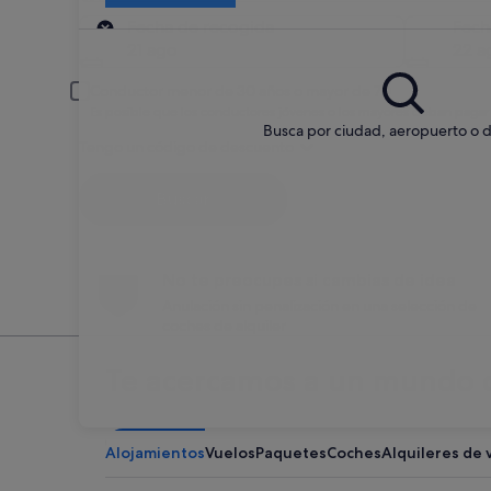
Recogida
Fecha de recogida
Fech
21 ago
22 a
Conductor menor de 30 años o mayor de 70
Es posible que los conductores jóvenes o los mayores deban pagar
Busca por ciudad, aeropuerto o d
Tengo un código de descuento
Buscar
No te preocupes si cambias de idea
Anulación sin penalización en una selección de
coches de alquiler
Te acercamos a un mundo d
Alojamientos
Vuelos
Paquetes
Coches
Alquileres de 