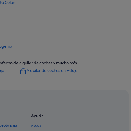
rto Colón
Eugenio
, ofertas de alquiler de coches y mucho más.
je
eje
Alquiler de coches en Adeje
Ayuda
El Duque
xcepto para
Ayuda