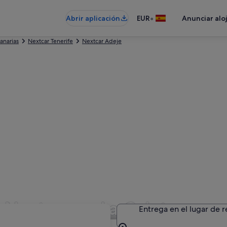
•
Abrir aplicación
EUR
Anunciar alo
Canarias
Nextcar Tenerife
Nextcar Adeje
 Nextcar en La Caleta
Entrega en el lugar de 