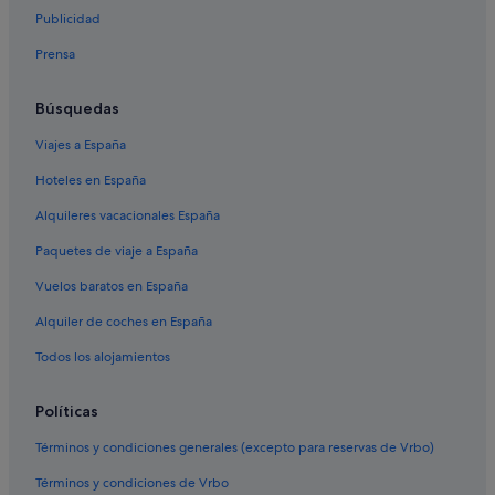
Princess Hotels en Costa Adeje
Publicidad
Meeting Point hoteles en Costa Adeje
Prensa
Iberostar hoteles en Costa Adeje
Villas en San Eugenio
Búsquedas
Hoteles con todo incluido en Costa Adeje
Viajes a España
Casas privadas de vacaciones en San Eugenio
Hoteles en España
Vime hoteles en Costa Adeje
Alquileres vacacionales España
Hoteles que aceptan mascotas en Costa Adeje
Paquetes de viaje a España
Hoteles de golf en Costa Adeje
Vuelos baratos en España
Riu Hotels en Costa Adeje
Alquiler de coches en España
Hoteles para ir de compras en Playa de las Américas
Todos los alojamientos
Hoteles para familias en Costa Adeje
Hoteles de 5 estrellas en Costa Adeje
Políticas
Melia hoteles en Costa Adeje
Términos y condiciones generales (excepto para reservas de Vrbo)
Hoteles ecológicos en Costa Adeje
Términos y condiciones de Vrbo