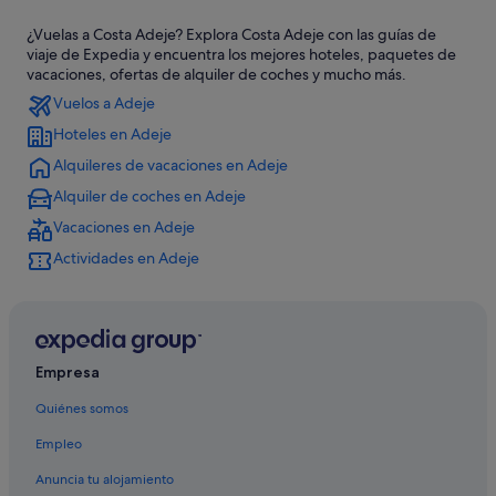
Hoteles de aventura en Costa Adeje
¿Vuelas a Costa Adeje? Explora Costa Adeje con las guías de
Iberostar hoteles en San Eugenio
viaje de Expedia y encuentra los mejores hoteles, paquetes de
Hoteles cerca de Magma Arte & Congresos
vacaciones, ofertas de alquiler de coches y mucho más.
Vuelos a Adeje
Complejos turísticos en San Eugenio
Hoteles en Adeje
Hoteles cerca de Club náutico Puerto Colón
Alquileres de vacaciones en Adeje
Hoteles de lujo en Costa Adeje
Alquiler de coches en Adeje
Bahia Principe hoteles en Costa Adeje
Vacaciones en Adeje
Hoteles con gimnasio en Costa Adeje
Actividades en Adeje
Hoteles cerca de Playa de Fañabé
Princess Hotels en Playa de las Américas
Marriott Hotels & Resorts en Costa Adeje
Hoteles baratos en Costa Adeje
Empresa
Apartamentos en Playa de las Américas
Quiénes somos
Apartamentos en San Eugenio
Empleo
Hoteles cerca de Playa de Troya
Anuncia tu alojamiento