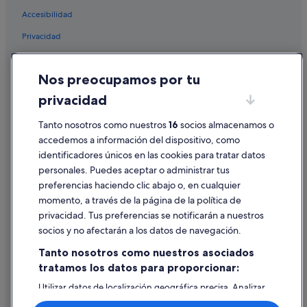
Hoteles en la playa en Costa Adeje
Accesibilidad
Hoteles de 3 estrellas en Costa Adeje
Privacidad
Hoteles para ir de compras en Costa Adeje
Cookies
Barcelo hoteles en Costa Adeje
Nos preocupamos por tu
Condiciones de uso
Diamond Resorts en Costa Adeje
privacidad
Información legal/contacto
Hoteles de 4 estrellas en Costa Adeje
Tanto nosotros como nuestros
16
socios almacenamos o
Pautas sobre el contenido y cómo denunciar contenido
Hoteles de 4 estrellas en San Eugenio
accedemos a información del dispositivo, como
Apartoteles en San Eugenio
identificadores únicos en las cookies para tratar datos
Ayuda
Hoteles cerca de Centro comercial Gran Sur
personales. Puedes aceptar o administrar tus
Ayuda
preferencias haciendo clic abajo o, en cualquier
Nh Hotels en Costa Adeje
momento, a través de la página de la política de
Cancelar un vuelo
San Eugenio hoteles
privacidad. Tus preferencias se notificarán a nuestros
Cancelar una reserva de hotel o de un alquiler vacacional
socios y no afectarán a los datos de navegación.
Hoteles cerca de Tenerife Nautical Center
Plazos de reembolso
Tanto nosotros como nuestros asociados
Hoteles con todo incluido en Tenerife
tratamos los datos para proporcionar:
Utilizar un cupón de Expedia
Hoteles de negocios en Playa de las Américas
Utilizar datos de localización geográfica precisa. Analizar
Documentos para viajes internacionales
activamente las características del dispositivo para su