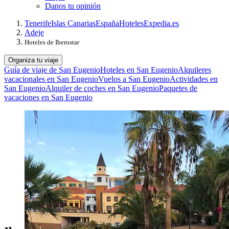
Danos tu opinión
Tenerife
Islas Canarias
España
Hoteles
Expedia.es
Adeje
Hoteles de Iberostar
Organiza tu viaje
Guía de viaje de San Eugenio
Hoteles en San Eugenio
Alquileres
vacacionales en San Eugenio
Vuelos a San Eugenio
Actividades en
San Eugenio
Alquiler de coches en San Eugenio
Paquetes de
vacaciones en San Eugenio