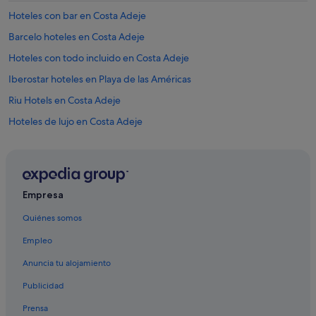
o
d
Hoteles con bar en Costa Adeje
o
Barcelo hoteles en Costa Adeje
c
o
Hoteles con todo incluido en Costa Adeje
m
o
Iberostar hoteles en Playa de las Américas
e
Riu Hotels en Costa Adeje
n
f
Hoteles de lujo en Costa Adeje
o
t
Hoteles para bodas en Costa Adeje
o
Hoteles con piscina en Costa Adeje
s
i
Hoteles boutique en Costa Adeje
n
Empresa
c
Hoteles en la playa en Costa Adeje
l
Quiénes somos
Hoteles de aventura en Costa Adeje
u
s
Empleo
Independent hoteles en Costa Adeje
o
Anuncia tu alojamiento
m
Hoteles que aceptan mascotas en Costa Adeje
e
Publicidad
Hoteles cerca de Tenerife Nautical Center
p
a
Prensa
Hoteles cerca de Playa La Pinta