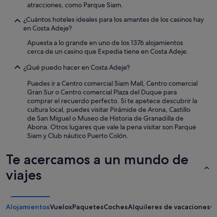
atracciones, como Parque Siam.
m
están
c
p
sujetos
i
¿Cuántos hoteles ideales para los amantes de los casinos hay
t
a
ó
en Costa Adeje?
t
cambios.
n
o
Pueden
c
Apuesta a lo grande en uno de los 1376 alojamientos
a
aplicarse
a
cerca de un casino que Expedia tiene en Costa Adeje.
n
términos
l
y
¿Qué puedo hacer en Costa Adeje?
y
i
q
condiciones
d
Puedes ir a Centro comercial Siam Mall, Centro comercial
u
adicionales.
a
Gran Sur o Centro comercial Plaza del Duque para
e
d
comprar el recuerdo perfecto. Si te apetece descubrir la
r
p
cultura local, puedes visitar Pirámide de Arona, Castillo
i
r
de San Miguel o Museo de Historia de Granadilla de
e
e
Abona. Otros lugares que vale la pena visitar son Parque
s
c
Siam y Club náutico Puerto Colón.
t
i
o
o
a
Te acercamos a un mundo de
p
n
o
viajes
s
r
w
q
e
u
r
e
Alojamientos
"
Vuelos
Paquetes
Coches
Alquileres de vacaciones
O
t