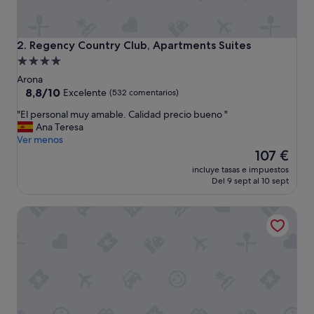
a
t
.
t
Regency Country Club, Apartments Suites
2. Regency Country Club, Apartments Suites
h
Alojamiento
e
de
h
Arona
o
4.0 estrellas
8.8
8,8/10
Excelente
(532 comentarios)
s
sobre
"
"El personal muy amable. Calidad precio bueno "
t
10,
E
Ana Teresa
.
Excelente,
l
Ver menos
l
(532 comentarios)
p
El
o
107 €
e
precio
c
incluye tasas e impuestos
r
actual
a
Del 9 sept al 10 sept
s
es
t
o
de
i
Dinastia1RbHa
n
107 €
o
a
n
l
"
m
u
y
a
m