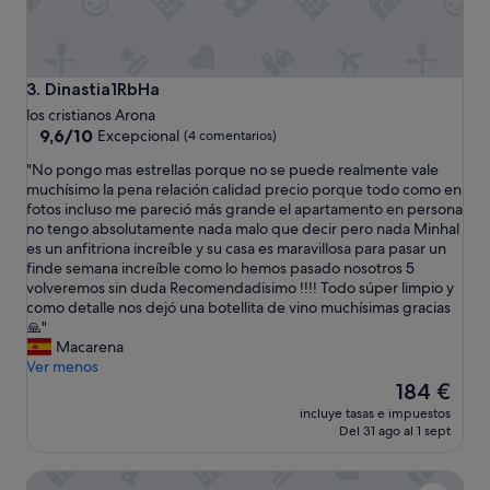
a
b
l
e
.
Dinastia1RbHa
3. Dinastia1RbHa
C
los cristianos Arona
a
9.6
9,6/10
Excepcional
(4 comentarios)
l
sobre
i
"
"No pongo mas estrellas porque no se puede realmente vale
10,
d
N
muchísimo la pena relación calidad precio porque todo como en
Excepcional,
a
o
fotos incluso me pareció más grande el apartamento en persona
(4 comentarios)
d
p
no tengo absolutamente nada malo que decir pero nada Minhal
p
o
es un anfitriona increíble y su casa es maravillosa para pasar un
r
n
finde semana increíble como lo hemos pasado nosotros 5
e
g
volveremos sin duda Recomendadisimo !!!! Todo súper limpio y
c
o
como detalle nos dejó una botellita de vino muchísimas gracias
i
m
🙏"
o
a
Macarena
b
s
Ver menos
u
e
El
184 €
e
s
precio
incluye tasas e impuestos
n
t
actual
Del 31 ago al 1 sept
o
r
es
"
e
de
Rok Plaza - Only Adults
l
184 €