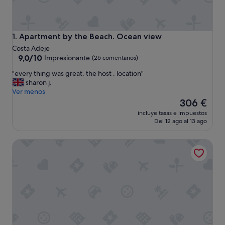
Apartment by the Beach. Ocean view
1. Apartment by the Beach. Ocean view
Costa Adeje
9.0
9,0/10
Impresionante
(26 comentarios)
sobre
"
"every thing was great. the host . location"
10,
e
sharon j.
Impresionante,
v
Ver menos
(26 comentarios)
e
El
306 €
r
precio
incluye tasas e impuestos
y
actual
Del 12 ago al 13 ago
t
es
h
de
Regency Country Club, Apartments Suites
i
306 €
n
g
w
a
s
g
r
e