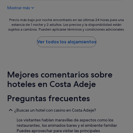
u
de
t
Mostrar más
l
138 €
e
v
v
i
Precio
a
Precio más bajo por noche encontrado en las últimas 24 horas para una
e
estancia de 1 noche y 2 adultos. Los precios y la disponibilidad están
más
l
sujetos a cambios. Pueden aplicarse términos y condiciones adicionales.
w
bajo
e
G
por
m
o
noche
u
Ver todos los alojamientos
r
encontrado
c
g
en
h
e
las
í
o
últimas
s
u
24 horas
i
Mejores comentarios sobre
s
para
m
h
una
o
hoteles en Costa Adeje
o
estancia
l
m
de
a
e
1 noche
p
Preguntas frecuentes
H
y
e
o
2 adultos.
n
s
¿Buscas un hotel con casino en Costa Adeje?
Los
a
t
precios
r
Los visitantes hablan maravillas de aspectos como los
p
y
e
restaurantes, los animados bares y el ambiente familiar.
r
la
l
Puedes aprovechar para visitar las principales
o
disponibilidad
a