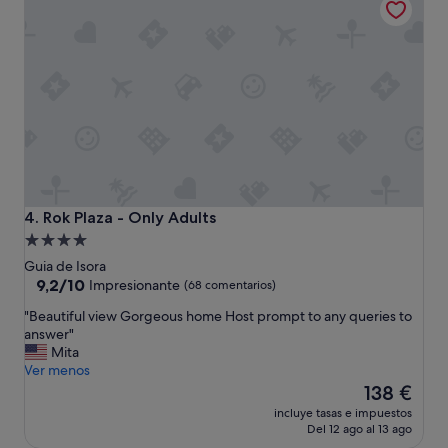
l
a
s
p
o
r
q
u
e
n
o
s
Rok Plaza - Only Adults
4. Rok Plaza - Only Adults
e
Alojamiento
p
de
u
Guia de Isora
e
4.0 estrellas
9.2
9,2/10
Impresionante
(68 comentarios)
d
sobre
"
"Beautiful view Gorgeous home Host prompt to any queries to
e
10,
B
answer"
r
Impresionante,
e
Mita
e
(68 comentarios)
a
Ver menos
a
u
El
l
138 €
t
precio
m
incluye tasas e impuestos
i
actual
e
Del 12 ago al 13 ago
f
es
n