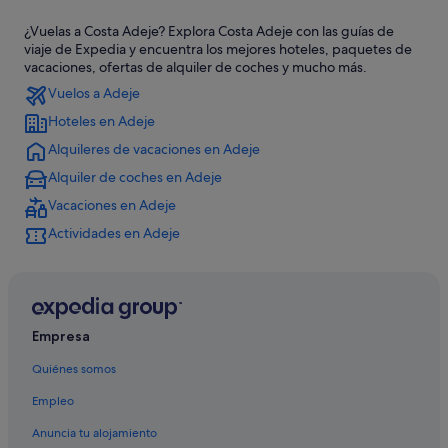
San Eugenio hoteles
¿Vuelas a Costa Adeje? Explora Costa Adeje con las guías de
Hoteles de 3 estrellas en Playa de las Américas
viaje de Expedia y encuentra los mejores hoteles, paquetes de
Iberostar hoteles en Playa de las Américas
vacaciones, ofertas de alquiler de coches y mucho más.
Vuelos a Adeje
Hoteles con wifi en Costa Adeje
Hoteles en Adeje
Vime hoteles en Costa Adeje
Alquileres de vacaciones en Adeje
Hoteles LGTBQIA en Playa de las Américas
Alquiler de coches en Adeje
Hoteles cerca de Las Verónicas
Vacaciones en Adeje
Hoteles de golf en Costa Adeje
Actividades en Adeje
Hoteles para familias en Costa Adeje
Hoteles con todo incluido en San Eugenio
Marriott Hotels & Resorts en Costa Adeje
Hoteles de lujo en Costa Adeje
Empresa
Hoteles cerca de Megabowl
Quiénes somos
Melia hoteles en Costa Adeje
Empleo
Hoteles con todo incluido en Tenerife
Anuncia tu alojamiento