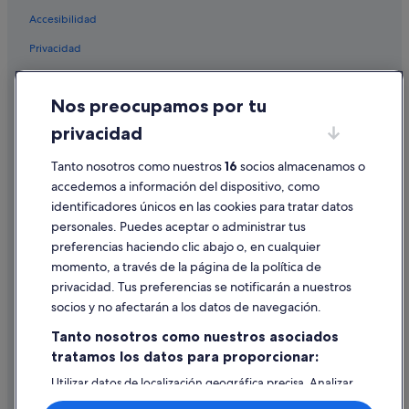
Diamond Resorts en Costa Adeje
Accesibilidad
Hoteles con restaurante en Costa Adeje
Privacidad
Casas privadas de vacaciones en San Eugenio
Cookies
Meeting Point hoteles en Costa Adeje
Nos preocupamos por tu
Condiciones de uso
Hoteles para bodas en Costa Adeje
privacidad
Información legal/contacto
Hoteles de aventura en Costa Adeje
Tanto nosotros como nuestros
16
socios almacenamos o
Pautas sobre el contenido y cómo denunciar contenido
Hoteles con todo incluido en Costa Adeje
accedemos a información del dispositivo, como
Hoteles de 4 estrellas en Costa Adeje
identificadores únicos en las cookies para tratar datos
Ayuda
Hoteles de 4 estrellas en San Eugenio
personales. Puedes aceptar o administrar tus
Ayuda
preferencias haciendo clic abajo o, en cualquier
Hoteles con bar en Costa Adeje
momento, a través de la página de la política de
Cancelar un vuelo
Hoteles en la playa en Costa Adeje
privacidad. Tus preferencias se notificarán a nuestros
Cancelar una reserva de hotel o de un alquiler vacacional
socios y no afectarán a los datos de navegación.
Hoteles LGTBQIA en Costa Adeje
Plazos de reembolso
Tanto nosotros como nuestros asociados
Hoteles que aceptan mascotas en Costa Adeje
tratamos los datos para proporcionar:
Utilizar un cupón de Expedia
Utilizar datos de localización geográfica precisa. Analizar
Documentos para viajes internacionales
activamente las características del dispositivo para su