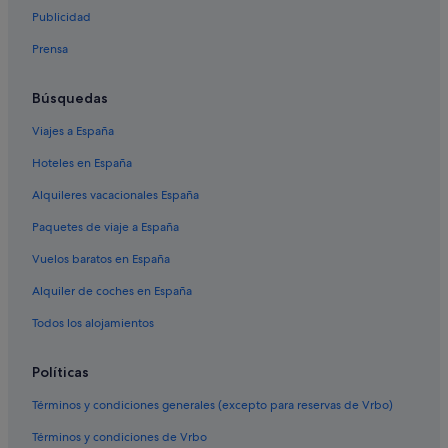
Princess Hotels en Costa Adeje
Publicidad
Bahia Principe hoteles en Costa Adeje
Prensa
Hoteles románticos en Costa Adeje
Hoteles cerca de Playa Torviscas
Búsquedas
Apartoteles en San Eugenio
Viajes a España
Hoteles cerca de Playa de Fañabé
Hoteles en España
Hoteles con spa en Costa Adeje
Alquileres vacacionales España
Hoteles ecológicos en Costa Adeje
Paquetes de viaje a España
Iberostar hoteles en Costa Adeje
Vuelos baratos en España
Complejos turísticos en San Eugenio
Alquiler de coches en España
Hoteles con casino en Costa Adeje
Todos los alojamientos
Hoteles de 5 estrellas en Costa Adeje
Hoteles de 3 estrellas en Costa Adeje
Políticas
Hoteles baratos en Costa Adeje
Términos y condiciones generales (excepto para reservas de Vrbo)
Hoteles cerca de Tenerife Nautical Center
Términos y condiciones de Vrbo