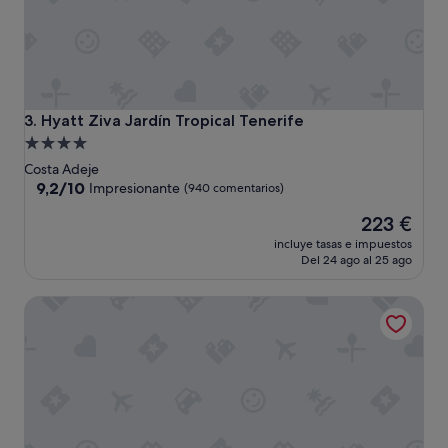
s
y
,
s
o
b
r
Hyatt Ziva Jardín Tropical Tenerife
3. Hyatt Ziva Jardín Tropical Tenerife
e
Alojamiento
t
de
Costa Adeje
o
4.0 estrellas
9.2
9,2/10
d
Impresionante
(940 comentarios)
sobre
o
El
223 €
10,
,
precio
Impresionante,
l
incluye tasas e impuestos
actual
(940 comentarios)
a
Del 24 ago al 25 ago
es
a
de
t
Hard Rock Hotel Tenerife
223 €
e
n
c
i
ó
n
d
e