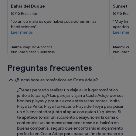
s
están
e
Bahia del Duque
Sunset Bay
t
sujetos
e
r
a
10/10
Excelente
10/10
Excelen
n
e
cambios.
c
"Lo único malo es que había cucarachas en las
"Muy limpio,
l
Pueden
a
habitaciones"
agradable, 
l
aplicarse
t
Leer menos
Leer menos
a
términos
ó
s
y
.
.
condiciones
Jaime
Viaje de 4 noches
Naomi
Viaje 
V
L
adicionales.
Publicado hace 2 semanas
Publicado ha
o
a
l
h
v
Preguntas frecuentes
a
e
b
r
i
¿Buscas hoteles románticos en Costa Adeje?
é
t
.
a
¿Tienes pensado realizar un viaje a un lugar romántico
"
c
junto a tu pareja? Las parejas viajan a Costa Adeje por sus
i
bonitas playas y por sus excelentes restaurantes. Visita
ó
Playa La Pinta, Playa Torviscas o Playa de Troya para pasar
n
un día encantador junto al agua con quien tú quieras. Si
e
te apetece tomar un suculento desayuno en la cama o
s
contemplar un hermoso amanecer desde el balcón en
c
buena compañía, seguro que encontrarás el alojamiento
ó
perfecto en Costa Adeje para pasar un fin de semana de