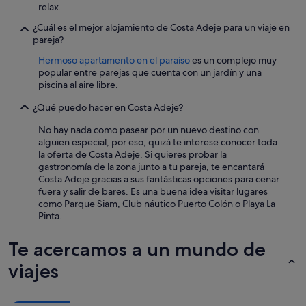
m
relax.
o
¿Cuál es el mejor alojamiento de Costa Adeje para un viaje en
d
pareja?
a
p
Hermoso apartamento en el paraíso
es un complejo muy
e
popular entre parejas que cuenta con un jardín y una
r
piscina al aire libre.
o
l
¿Qué puedo hacer en Costa Adeje?
a
d
No hay nada como pasear por un nuevo destino con
i
alguien especial, por eso, quizá te interese conocer toda
s
la oferta de Costa Adeje. Si quieres probar la
t
gastronomía de la zona junto a tu pareja, te encantará
r
Costa Adeje gracias a sus fantásticas opciones para cenar
i
fuera y salir de bares. Es una buena idea visitar lugares
b
como Parque Siam, Club náutico Puerto Colón o Playa La
u
Pinta.
c
i
Te acercamos a un mundo de
ó
n
viajes
c
o
n