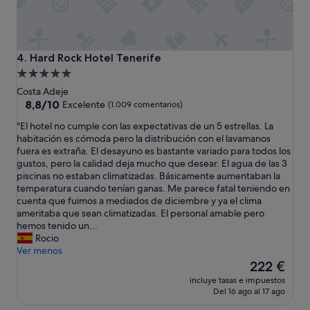
l
p
e
r
s
Hard Rock Hotel Tenerife
4. Hard Rock Hotel Tenerife
o
Alojamiento
n
de
Costa Adeje
a
5.0 estrellas
8.8
8,8/10
Excelente
(1.009 comentarios)
l
sobre
.
"
"El hotel no cumple con las expectativas de un 5 estrellas. La
10,
M
E
habitación es cómoda pero la distribución con el lavamanos
Excelente,
u
l
fuera es extraña. El desayuno es bastante variado para todos los
(1.009 comentarios)
c
h
gustos, pero la calidad deja mucho que desear. El agua de las 3
h
o
piscinas no estaban climatizadas. Básicamente aumentaban la
o
t
temperatura cuando tenían ganas. Me parece fatal teniendo en
s
e
cuenta que fuimos a mediados de diciembre y ya el clima
d
l
ameritaba que sean climatizadas. El personal amable pero
e
n
hemos tenido un...
t
o
Rocio
a
c
Ver menos
l
u
El
222 €
l
m
precio
e
incluye tasas e impuestos
p
actual
Del 16 ago al 17 ago
s
l
es
y