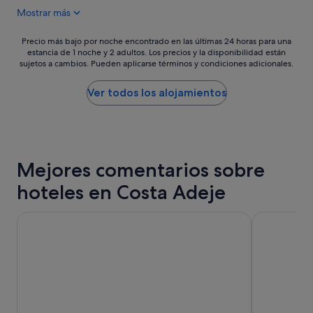
e
de
s
Mostrar más
c
222 €
e
o
r
n
Precio
Precio más bajo por noche encontrado en las últimas 24 horas para una
v
l
estancia de 1 noche y 2 adultos. Los precios y la disponibilidad están
más
i
sujetos a cambios. Pueden aplicarse términos y condiciones adicionales.
a
bajo
c
s
por
i
e
noche
Ver todos los alojamientos
o
x
encontrado
s
p
en
p
e
las
e
c
últimas
r
t
24 horas
s
Mejores comentarios sobre
a
para
o
t
una
n
hoteles en Costa Adeje
i
estancia
a
v
de
l
a
1 noche
Bahia del Duque
Sunset Bay 
i
s
y
z
d
2 adultos.
a
e
Los
d
u
precios
o
n
y
s
5
la
.
e
disponibilidad
M