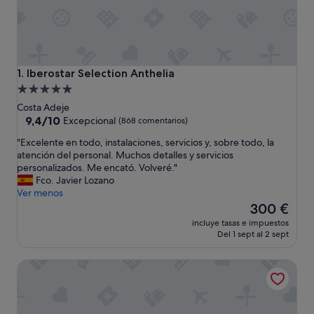
Iberostar Selection Anthelia
1. Iberostar Selection Anthelia
Alojamiento
de
Costa Adeje
5.0 estrellas
9.4
9,4/10
Excepcional
(868 comentarios)
sobre
"
"Excelente en todo, instalaciones, servicios y, sobre todo, la
10,
E
atención del personal. Muchos detalles y servicios
Excepcional,
x
personalizados. Me encató. Volveré."
(868 comentarios)
c
Fco. Javier Lozano
e
Ver menos
l
El
300 €
e
precio
incluye tasas e impuestos
n
actual
Del 1 sept al 2 sept
t
es
e
de
Hotel Vincci Selección La Plantación del Sur
e
300 €
n
t
o