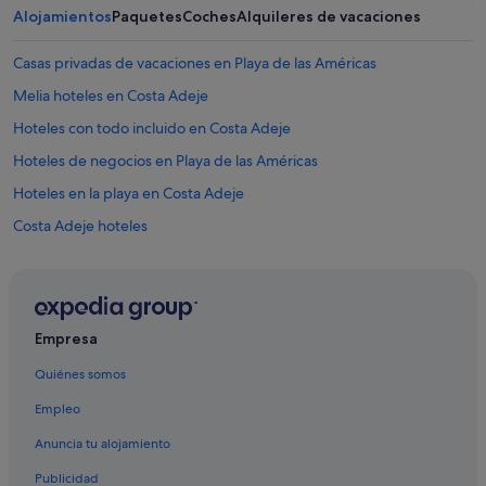
e
Alojamientos
Paquetes
Coches
Alquileres de vacaciones
l
l
Casas privadas de vacaciones en Playa de las Américas
a
v
Melia hoteles en Costa Adeje
a
m
Hoteles con todo incluido en Costa Adeje
a
Hoteles de negocios en Playa de las Américas
n
o
Hoteles en la playa en Costa Adeje
s
f
Costa Adeje hoteles
u
Princess Hotels en Costa Adeje
e
r
Melia hoteles en Playa de las Américas
a
e
Hoteles de 5 estrellas en Costa Adeje
Empresa
s
Hoteles con conserje en Playa de las Américas
e
Quiénes somos
x
Iberostar hoteles en Costa Adeje
t
Empleo
r
Hoteles de 3 estrellas en Costa Adeje
a
Anuncia tu alojamiento
Barcelo hoteles en Costa Adeje
ñ
a
Publicidad