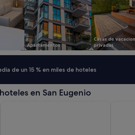
t
a
y
"
Casas de vacacio
Apartamentos
privadas
media de un 15 % en miles de hoteles
hoteles en San Eugenio
Sunset Bay Club
Iberostar W