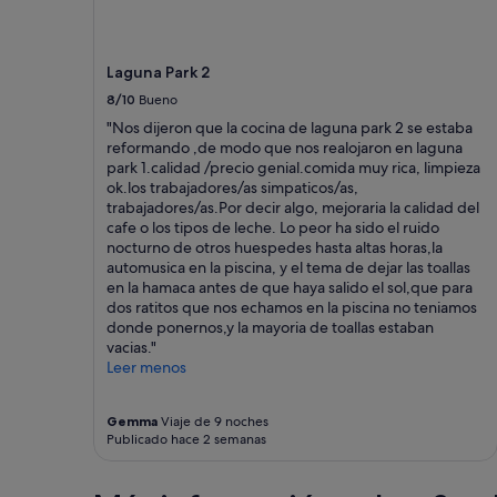
q
a
u
g
e
e
t
r
Laguna Park 2
i
,
8/10
Bueno
r
m
a
y
"Nos dijeron que la cocina de laguna park 2 se estaba
r
f
reformando ,de modo que nos realojaron en laguna
t
l
park 1.calidad /precio genial.comida muy rica, limpieza
o
i
ok.los trabajadores/as simpaticos/as,
d
g
trabajadores/as.Por decir algo, mejoraria la calidad del
a
h
cafe o los tipos de leche. Lo peor ha sido el ruido
l
t
nocturno de otros huespedes hasta altas horas,la
a
w
automusica en la piscina, y el tema de dejar las toallas
c
a
en la hamaca antes de que haya salido el sol,que para
o
s
dos ratitos que nos echamos en la piscina no teniamos
m
a
donde ponernos,y la mayoria de toallas estaban
i
n
vacias."
d
h
Leer menos
a
o
c
u
o
r
Gemma
Viaje de 9 noches
Publicado hace 2 semanas
m
l
p
a
r
t