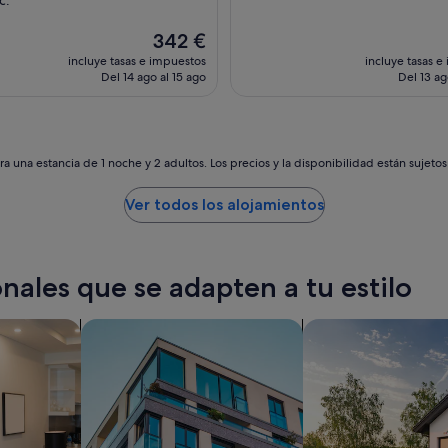
e
n
El
342 €
t
precio
incluye tasas e impuestos
incluye tasas e
,
actual
Del 14 ago al 15 ago
Del 13 ag
q
es
u
de
i
342 €
e
t
a una estancia de 1 noche y 2 adultos. Los precios y la disponibilidad están sujeto
p
o
Ver todos los alojamientos
o
l
a
r
nales que se adapten a tu estilo
e
a
.
Buscar apartamentos
buscar casas de vac
G
r
e
a
t
s