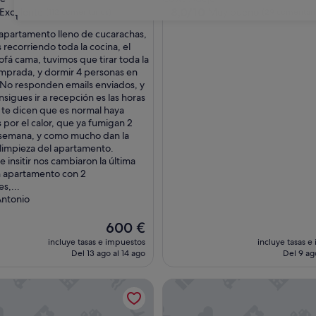
las
3.0 estrellas
8.0
8,0/10
Excelente
Muy bueno
(112 comentarios)
(29 comentari
31
sobre
 apartamento lleno de cucarachas,
10,
 recorriendo toda la cocina, el
e,
Muy
ofá cama, tuvimos que tirar toda la
entarios)
bueno,
mprada, y dormir 4 personas en
(29 comentarios)
No responden emails enviados, y
sigues ir a recepción es las horas
 te dicen que es normal haya
 por el calor, que ya fumigan 2
 semana, y como mucho dan la
limpieza del apartamento.
 insitir nos cambiaron la última
n apartamento con 2
s,...
Antonio
El
600 €
precio
incluye tasas e impuestos
incluye tasas e
actual
Del 13 ago al 14 ago
Del 9 ag
es
de
n el centro de Playa de las Américas, cerca del mar y piscina c
Vacaciones 'Colina Blanca Suns
600 €