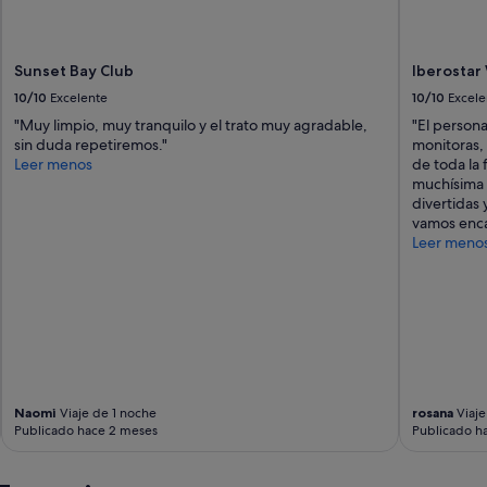
Sunset Bay Club
Iberostar
10/10
Excelente
10/10
Excele
"Muy limpio, muy tranquilo y el trato muy agradable,
"El persona
sin duda repetiremos."
monitoras,
Leer menos
de toda la 
muchísima 
divertidas
vamos enca
Leer meno
Naomi
Viaje de 1 noche
rosana
Viaje
Publicado hace 2 meses
Publicado h