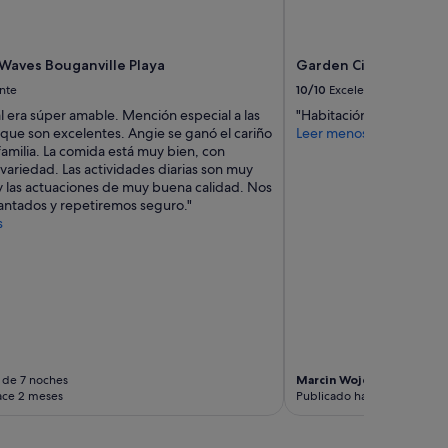
.
y
T
n
h
i
e
 Waves Bouganville Playa
Garden City
c
a
e
nte
10/10
Excelente
p
!
a
l era súper amable. Mención especial a las
"Habitación limpia Perso
"
r
 que son excelentes. Angie se ganó el cariño
Leer menos
t
familia. La comida está muy bien, con
m
variedad. Las actividades diarias son muy
e
 y las actuaciones de muy buena calidad. Nos
n
ntados y repetiremos seguro."
t
s
w
a
s
p
e
r
f
e
c
 de 7 noches
Marcin Wojciech
Viaje de 
ace 2 meses
Publicado hace 3 meses
t
f
o