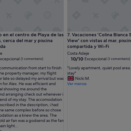
n el centro de Playa de las Américas, cerca del mar y piscina c
Vacaciones 'Colina Blanca Suns
o en el centro de Playa de las
7. Vacaciones 'Colina Blanca 
, cerca del mar y piscina
View' con vistas al mar, pisci
ada
compartida y Wi-Fi
je
Costa Adeje
10.0
10/10
xcepcional
Excepcional
(1 comentario)
(1 comentario)
sobre
"
 communication from start to finish
"Lovely apartment, quiet pool area
10,
L
the property manager, my flight
stay"
nal,
Excepcional,
o
r late so delayed my arrival but was
Nicki M.
ario)
(1 comentario)
v
 for Alex. He was efficient and
Ver menos
e
al showing me around the
l
nd arranging check out whenever i
y
end of my stay. The accomodation
a
scribed in the description, i had
p
the same complex before so chose
a
dation as a knew the area. The
r
cold air fan was a godsend as the fan
t
in light...
m
c.