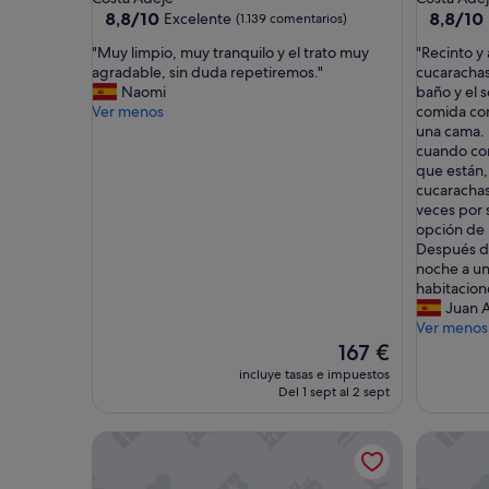
3.0 estrellas
3.5 estrel
8.8
8.8
8,8/10
8,8/10
Excelente
(1.139 comentarios)
sobre
sobre
"
"
"Muy limpio, muy tranquilo y el trato muy
"Recinto y
10,
10,
M
R
agradable, sin duda repetiremos."
cucarachas
Excelente,
Excelent
u
e
Naomi
baño y el s
(1.139 comentarios)
(112 com
y
c
Ver menos
comida co
l
i
una cama. 
i
n
cuando con
m
t
que están,
p
o
cucarachas
i
y
veces por
o
a
opción de 
,
p
Después de
m
a
noche a u
u
r
habitacione
y
t
Juan 
t
a
Ver menos
r
m
El
167 €
a
e
precio
incluye tasas e impuestos
n
n
actual
Del 1 sept al 2 sept
q
t
es
u
o
de
Delightful apartment with WiFi in Adeje
Estudio e
i
l
167 €
l
l
o
e