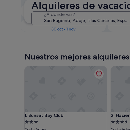
Alquileres de vacac
En dos semanas
¿A dónde vas?
21 ago - 23 ago
Dentro de tres meses
D
30 oct - 1 nov
Nuestros mejores alquileres
Sunset Bay Club
Haciendas
Sunset Bay Club
Haciendas
1. Sunset Bay Club
2. Hacie
Alojamiento
Alojamie
de
de
Costa Adeje
Costa Ade