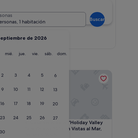
sonas
Buscar
ersonas, 1 habitación
septiembre de 2026
Ver mapa
martes
miércoles
jueves
viernes
sábado
domingo
mié.
jue.
vie.
sáb.
dom.
Casa Vacacional "Holiday Valley Blue Ocean B2" con 
2
3
4
5
6
9
10
11
12
13
16
17
18
19
20
23
24
25
26
27
Casa Vacacional "Holiday Valley Blue Ocean B2" con 
4. Casa Vacacional "Holiday Valley
Blue Ocean B2" con Vistas al Mar,
30
Piscina y Wi-Fi