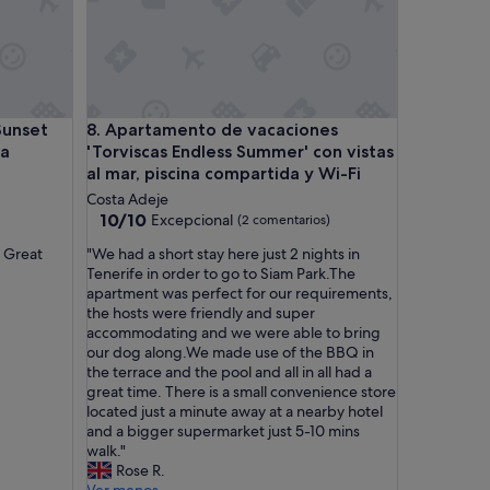
e
r
y
f
r
e
limatizada
et View' con vistas al mar, piscina compartida y Wi-Fi
Apartamento de vacaciones 'Torviscas Endless Summ
Sunset
8. Apartamento de vacaciones
n
d
na
'Torviscas Endless Summer' con vistas
l
al mar, piscina compartida y Wi-Fi
e
Costa Adeje
y
10.0
10/10
Excepcional
(2 comentarios)
!
sobre
T
"
. Great
"We had a short stay here just 2 nights in
10,
h
W
Tenerife in order to go to Siam Park.The
Excepcional,
a
e
apartment was perfect for our requirements,
(2 comentarios)
n
h
the hosts were friendly and super
q
a
accommodating and we were able to bring
y
d
our dog along.We made use of the BBQ in
o
a
the terrace and the pool and all in all had a
u
s
great time. There is a small convenience store
a
h
located just a minute away at a nearby hotel
g
o
and a bigger supermarket just 5-10 mins
a
r
walk."
i
t
Rose R.
n
s
Ver menos