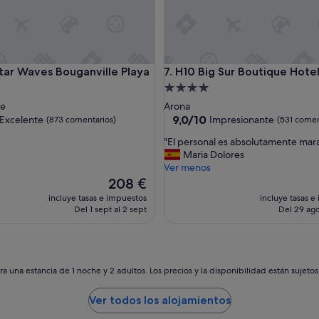
s
i
n
m
e
 Waves Bouganville Playa
H10 Big Sur Boutique Hotel
star Waves Bouganville Playa
7. H10 Big Sur Boutique Hote
n
s
nto
Alojamiento
o
de
je
Arona
s
las
4.0 estrellas
9.0
9,0/10
Excelente
Impresionante
(873 comentarios)
(531 comen
j
sobre
a
"
"El personal es absolutamente mara
10,
r
E
Maria Dolores
e,
Impresionante,
d
l
Ver menos
entarios)
(531 comentarios)
i
p
El
208 €
n
e
precio
incluye tasas e impuestos
incluye tasas e
e
r
actual
Del 1 sept al 2 sept
Del 29 ago
s
s
es
q
o
de
u
n
208 €
e
a
j
l
a una estancia de 1 noche y 2 adultos. Los precios y la disponibilidad están sujeto
u
e
n
s
Ver todos los alojamientos
t
a
o