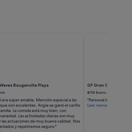
j
i
t
o
"
aves Bouganville Playa
GF Gran Costa Adeje
 Waves Bouganville Playa
GF Gran Costa Adeje
nte
8/10
Bueno
l era súper amable. Mención especial a las
"Personal impecable, to
 que son excelentes. Angie se ganó el cariño
Leer menos
familia. La comida está muy bien, con
variedad. Las actividades diarias son muy
 y las actuaciones de muy buena calidad. Nos
ntados y repetiremos seguro."
s