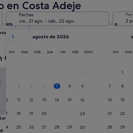
ta Adeje:
o en Costa Adeje
Fechas
Per
Mañana
vie., 21 ago. - sáb., 22 ago.
2 p
8 ago - 9 ago
Tus
róximo fin de semana
agosto de 2026
meses
14 ago - 16 ago
actuales
son
lunes
martes
miércoles
jueves
viernes
sábado
domingo
lunes
lun.
mar.
mié.
jue.
vie.
sáb.
dom.
lun.
mar.
n Costa Adeje con un gimnasio
August
de
2026
 Selection Sábila - Adults Only
Hotel Jardines de Nivaria
1
1
2
y
September
3
4
5
6
7
8
7
8
9
de
2026.
10
11
12
13
14
15
14
15
16
17
18
19
20
21
22
21
22
23
 Selection Sábila - Adults Only
Hotel Jardines de Nivaria
tar Selection Sábila - Adults
3. Hotel Jardines de Nivaria
Alojamiento
24
25
26
27
28
29
28
29
30
nto
de
Costa Adeje