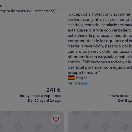
5.0 estrellas
9.4
9,4/10
Excepcional
je
(582 comenta
31
sobre
las
Impresionante
(981 comentarios)
"
"Excepcional hotel con unos inmen
10,
E
jardines que junto a las piscinas (du
Excepcional,
x
salada) y resto de instalaciones hac
(582 comentarios)
nante,
c
estancia se disfrute con verdadero 
entarios)
e
esto añadir la profesionalidad de t
p
componentes de los equipos del ho
c
desde la recepción, pasando por lo
i
camareros y servicio de habitacion
o
atendiendo con exquisita amabilid
n
sonrisa. Felicitaciones a todos y a l
a
del hotel por haber conseguido es
l
equipo humano. "
h
Angel
o
Ver menos
t
El
241 €
e
precio
incluye tasas e impuestos
incluye tasas e
l
actual
Del 25 ago al 26 ago
Del 11 ag
c
es
o
de
 Waves Bouganville Playa
H10 Big Sur Boutique Hotel
n
241 €
u
n
o