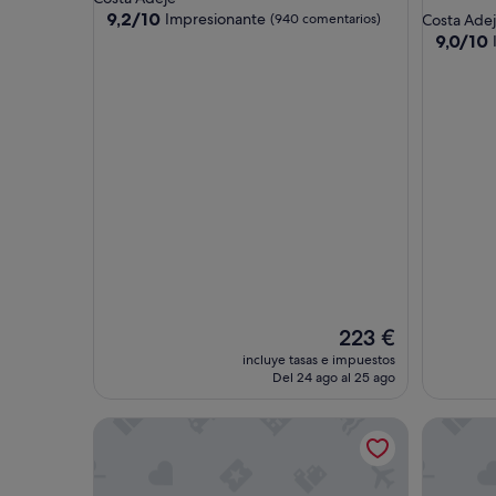
de
4.0 estrellas
9.2
9,2/10
Impresionante
(940 comentarios)
Costa Ade
sobre
5.0 estrel
9.0
9,0/10
10,
sobre
Impresionante,
10,
(940 comentarios)
Impresio
(981 com
El
223 €
precio
incluye tasas e impuestos
actual
Del 24 ago al 25 ago
es
de
Hotel Vincci Selección La Plantación del Sur
Iberostar
223 €