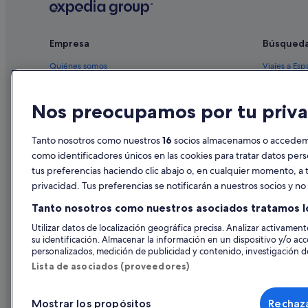
Hoteles que aceptan mascotas en Costa Adeje
Hoteles con piscina en Costa Adeje
Empresa
Búsqued
Hoteles cerca de Playa La Pinta
Quiénes somos
Viajes a Esp
Hoteles con casino en Costa Adeje
Empleo
Hoteles en 
Barcelo hoteles en Costa Adeje
Nos preocupamos por tu priva
Anuncia tu alojamiento
Alquileres 
Hoteles de 5 estrellas en Costa Adeje
Publicidad
Paquetes de
Tanto nosotros como nuestros
16
socios almacenamos o accedemos
Complejos turísticos en San Eugenio
Prensa
Vuelos bara
como identificadores únicos en las cookies para tratar datos per
Hoteles románticos en Costa Adeje
tus preferencias haciendo clic abajo o, en cualquier momento, a t
Alquiler de
Hoteles boutique en Costa Adeje
privacidad. Tus preferencias se notificarán a nuestros socios y n
Todos los a
Hoteles de 4 estrellas en Costa Adeje
Tanto nosotros como nuestros asociados tratamos l
Hoteles ecológicos en Costa Adeje
Utilizar datos de localización geográfica precisa. Analizar activamente
su identificación. Almacenar la información en un dispositivo y/o acc
Hoteles con bar en Costa Adeje
personalizados, medición de publicidad y contenido, investigación de
Iberostar hoteles en Costa Adeje
Lista de asociados (proveedores)
Hoteles que aceptan mascotas en Playa de las Américas
Mostrar los propósitos
Rechaza
Villas en San Eugenio
© 2026 Expedia, Inc., una empresa de Expedia Group. Todos los derec