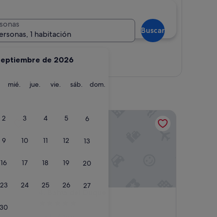
sonas
Buscar
ersonas, 1 habitación
septiembre de 2026
Ver mapa
martes
miércoles
jueves
viernes
sábado
domingo
mié.
jue.
vie.
sáb.
dom.
Bahia del Duque
2
3
4
5
6
9
10
11
12
13
16
17
18
19
20
23
24
25
26
27
Bahia del Duque
4. Bahia del Duque
Alojamiento
30
de
Costa Adeje