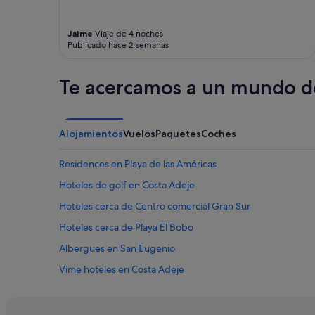
y
condiciones
adicionales.
Jaime
Viaje de 4 noches
Publicado hace 2 semanas
Te acercamos a un mundo de
Alojamientos
Vuelos
Paquetes
Coches
Residences en Playa de las Américas
Hoteles de golf en Costa Adeje
Hoteles cerca de Centro comercial Gran Sur
Hoteles cerca de Playa El Bobo
Albergues en San Eugenio
Vime hoteles en Costa Adeje
Hoteles cerca de Parque Siam
Princess Hotels en Costa Adeje