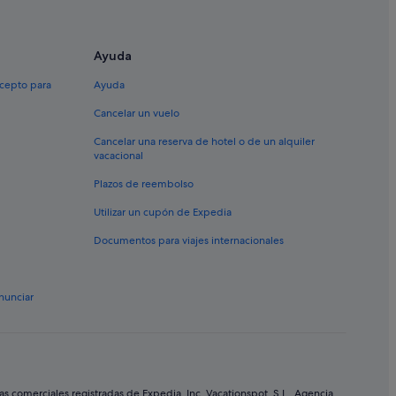
 Center
je
Ayuda
ricas
xcepto para
Ayuda
Cancelar un vuelo
ta Adeje
Cancelar una reserva de hotel o de un alquiler
las Américas
vacacional
Plazos de reembolso
Utilizar un cupón de Expedia
 Américas
Documentos para viajes internacionales
erife
 de las Américas
nunciar
 Adeje
ricas
 Adeje
comerciales registradas de Expedia, Inc. Vacationspot, S.L., Agencia