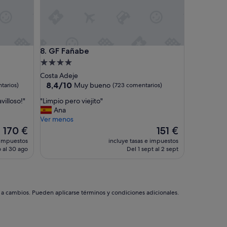
GF Fañabe
l
8. GF Fañabe
Alojamiento
de
Costa Adeje
4.0 estrellas
8.4
8,4/10
Muy bueno
tarios)
(723 comentarios)
sobre
"
villoso!"
"Limpio pero viejito"
10,
L
Ana
Muy
i
Ver menos
bueno,
m
El
El
170 €
151 €
(723 comentarios)
p
precio
precio
 impuestos
incluye tasas e impuestos
i
actual
actual
 al 30 ago
Del 1 sept al 2 sept
o
es
es
p
de
de
e
170 €
151 €
r
o
s a cambios. Pueden aplicarse términos y condiciones adicionales.
v
i
e