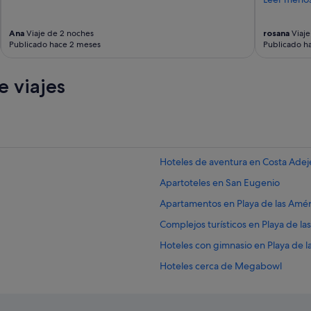
)
y
Ana
Viaje de 2 noches
rosana
Viaje
r
Publicado hace 2 meses
Publicado h
e
s
t
 viajes
o
d
e
i
n
s
Hoteles de aventura en Costa Adej
t
a
Apartoteles en San Eugenio
l
a
Apartamentos en Playa de las Amér
c
Complejos turísticos en Playa de la
i
o
Hoteles con gimnasio en Playa de l
n
e
Hoteles cerca de Megabowl
s
Bahia Principe hoteles en Costa Ad
h
a
Riu Hotels en Costa Adeje