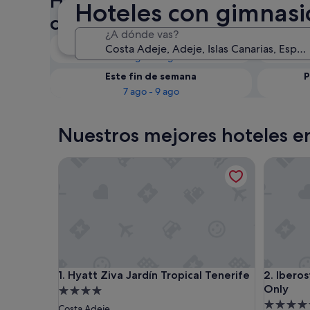
Hoteles con gimnasio en Cos
Hoteles con gimnasi
consulta la disponibilidad
¿A dónde vas?
Esta noche
7 ago - 8 ago
Este fin de semana
P
7 ago - 9 ago
Nuestros mejores hoteles e
Hyatt Ziva Jardín Tropical Tenerife
Iberostar
Hyatt Ziva Jardín Tropical Tenerife
Iberostar
1. Hyatt Ziva Jardín Tropical Tenerife
2. Iberos
Only
Alojamiento
Alojamie
de
Costa Adeje