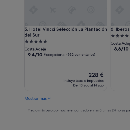
Hotel Vincci Selección La Plantación del Sur
Iberostar
5. Hotel Vincci Selección La Plantación
6. Ibero
del Sur
Alojamie
Alojamiento
de
Costa Ade
de
4.0 estrel
8.6
8,6/10
Costa Adeje
sobre
5.0 estrellas
9.4
9,4/10
Excepcional
(932 comentarios)
10,
sobre
Excelent
10,
(873 com
Excepcional,
El
228 €
(932 comentarios)
precio
incluye tasas e impuestos
actual
Del 13 ago al 14 ago
es
de
Mostrar más
228 €
Precio
Precio más bajo por noche encontrado en las últimas 24 horas par
más
bajo
por