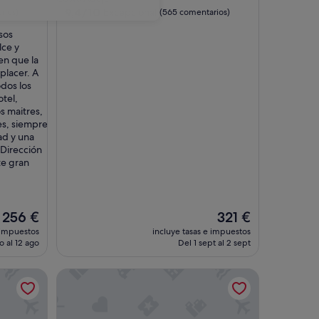
5.0 estrellas
9.4
9,4/10
Excepcional
rios)
(565 comentarios)
sobre
sos
10,
lce y
Excepcional,
en que la
(565 comentarios)
placer. A
odos los
tel,
s maitres,
es, siempre
ad y una
a Dirección
te gran
El
El
256 €
321 €
precio
precio
 impuestos
incluye tasas e impuestos
actual
actual
o al 12 ago
Del 1 sept al 2 sept
es
es
de
de
GF Fañabe
256 €
321 €