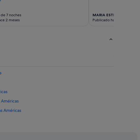
 de 7 noches
MARIA ESTHER
Viaje de 5
ace 2 meses
Publicado hace 5 meses
e
icas
s Américas
as Américas
eje