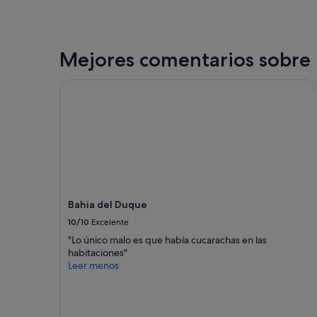
noche
encontrado
en
las
últimas
Mejores comentarios sobre 
24 horas
para
Bahia del Duque
una
estancia
de
1 noche
y
2 adultos.
Los
precios
y
Bahia del Duque
la
disponibilidad
10/10
Excelente
están
"Lo único malo es que había cucarachas en las
sujetos
habitaciones"
a
Leer menos
cambios.
Pueden
aplicarse
términos