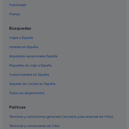
Vime hoteles en Costa Adeje
Publicidad
Hoteles cerca de Playa de Troya
Prensa
Hoteles románticos en Costa Adeje
Independent hoteles en Costa Adeje
Búsquedas
Princess Hotels en Costa Adeje
Viajes a España
Hoteles cerca de Playa El Bobo
Hoteles en España
Hoteles con casino en Costa Adeje
Alquileres vacacionales España
Hoteles ecológicos en Costa Adeje
Paquetes de viaje a España
Hoteles de 4 estrellas en San Eugenio
Vuelos baratos en España
Hoteles con restaurante en Costa Adeje
Alquiler de coches en España
Hoteles con bar en Costa Adeje
Todos los alojamientos
Hoteles cerca de Magma Arte & Congresos
Barcelo hoteles en Playa de las Américas
Políticas
Casas privadas de vacaciones en San Eugenio
Términos y condiciones generales (excepto para reservas de Vrbo)
Marriott Hotels & Resorts en Costa Adeje
Términos y condiciones de Vrbo