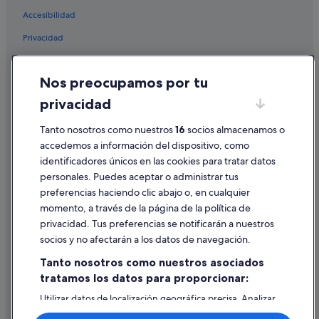
Apartoteles en Playa de las Américas
Accesibilidad
Villas en San Eugenio
Privacidad
Hoteles cerca de Playa de Fañabé
Cookies
Hoteles en la playa en Costa Adeje
Nos preocupamos por tu
Condiciones de uso
Hoteles con todo incluido en Playa de las Américas
privacidad
Información legal/contacto
Hoteles con casino en Playa de las Américas
Tanto nosotros como nuestros
16
socios almacenamos o
Pautas sobre el contenido y cómo denunciar contenido
Bahia Principe hoteles en Costa Adeje
accedemos a información del dispositivo, como
Albergues en San Eugenio
identificadores únicos en las cookies para tratar datos
Ayuda
Hoteles con wifi en Costa Adeje
personales. Puedes aceptar o administrar tus
Ayuda
preferencias haciendo clic abajo o, en cualquier
B&B en Playa de las Américas
momento, a través de la página de la política de
Cancelar un vuelo
Melia hoteles en Costa Adeje
privacidad. Tus preferencias se notificarán a nuestros
Cancelar una reserva de hotel o de un alquiler vacacional
socios y no afectarán a los datos de navegación.
Riu Hotels en Costa Adeje
Plazos de reembolso
Tanto nosotros como nuestros asociados
Iberostar hoteles en San Eugenio
tratamos los datos para proporcionar:
Utilizar un cupón de Expedia
Hoteles de 4 estrellas en Costa Adeje
Utilizar datos de localización geográfica precisa. Analizar
Documentos para viajes internacionales
activamente las características del dispositivo para su