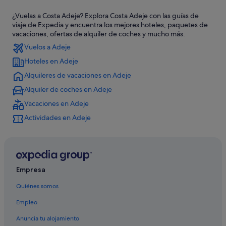
Hoteles con todo incluido en San Eugenio
¿Vuelas a Costa Adeje? Explora Costa Adeje con las guías de
Hoteles baratos en Costa Adeje
viaje de Expedia y encuentra los mejores hoteles, paquetes de
Hoteles de aventura en Costa Adeje
vacaciones, ofertas de alquiler de coches y mucho más.
Vuelos a Adeje
Iberostar hoteles en Costa Adeje
Hoteles en Adeje
Princess Hotels en Playa de las Américas
Alquileres de vacaciones en Adeje
Hoteles de 3 estrellas en Costa Adeje
Alquiler de coches en Adeje
Meeting Point hoteles en Costa Adeje
Vacaciones en Adeje
Apartamentos en San Eugenio
Actividades en Adeje
Apartoteles en San Eugenio
Hoteles con gimnasio en Costa Adeje
Barcelo hoteles en Costa Adeje
Hoteles LGTBQIA en Costa Adeje
Empresa
Nh Hotels en Costa Adeje
Quiénes somos
Hoteles ecológicos en Playa de las Américas
Empleo
Casas rurales en Caldera
Anuncia tu alojamiento