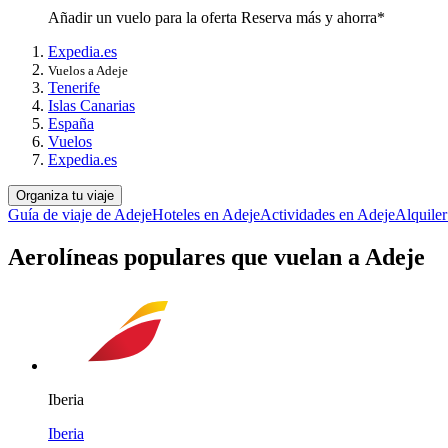
Añadir un vuelo para la oferta Reserva más y ahorra*
Expedia.es
Vuelos a Adeje
Tenerife
Islas Canarias
España
Vuelos
Expedia.es
Organiza tu viaje
Guía de viaje de Adeje
Hoteles en Adeje
Actividades en Adeje
Alquiler
Aerolíneas populares que vuelan a Adeje
Iberia
Iberia