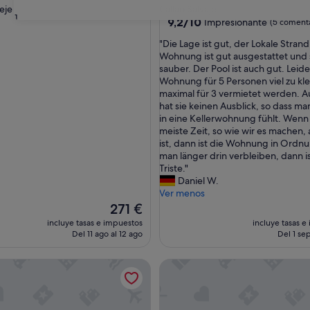
eje
Callao Salvaje
31
9.2
9,2/10
Impresionante
(5 comenta
sobre
"
"Die Lage ist gut, der Lokale Strand
10,
D
Wohnung ist gut ausgestattet und 
Impresionante,
i
sauber. Der Pool ist auch gut. Leider
(5 comentarios)
e
Wohnung für 5 Personen viel zu klei
L
maximal für 3 vermietet werden.
a
hat sie keinen Ausblick, so dass ma
g
in eine Kellerwohnung fühlt. Wenn
e
meiste Zeit, so wie wir es machen,
i
ist, dann ist die Wohnung in Ordnu
s
man länger drin verbleiben, dann is
t
Triste."
g
Daniel W.
u
Ver menos
t
El
271 €
,
precio
incluye tasas e impuestos
incluye tasas e
d
actual
Del 11 ago al 12 ago
Del 1 sep
e
es
r
de
as al mar, piscina compartida y Wi-Fi
cional 'La Era' con Vista a la Montaña, Piscina Privada y Wi-Fi
Casa Vacacional 'Chasna Sunset
L
271 €
o
k
a