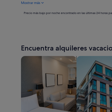
Mostrar más
336 €
Precio
Precio más bajo por noche encontrado en las últimas 24 horas par
más
bajo
por
noche
encontrado
en
las
Encuentra alquileres vacacio
últimas
24 horas
para
Buscar apartoteles
Buscar apartament
una
estancia
de
1 noche
y
2 adultos.
Los
precios
y
la
disponibilidad
están