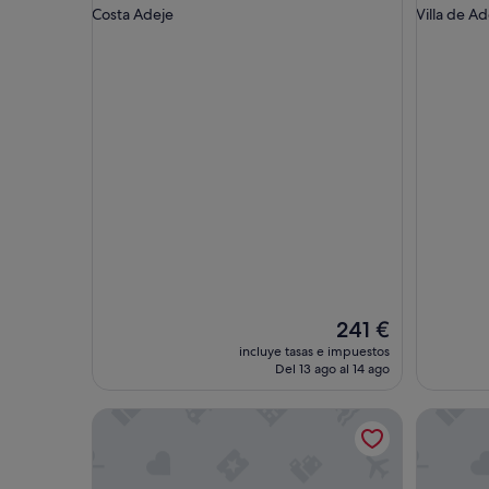
Costa Adeje
Villa de Ad
El
241 €
precio
incluye tasas e impuestos
actual
Del 13 ago al 14 ago
es
de
Casa de vacaciones "Seaview las Americas" con vist
Casa Vaca
241 €