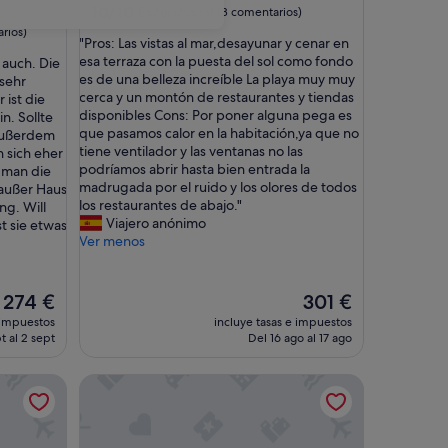
10.0
10/10
Excepcional
(3 comentarios)
sobre
rios)
"
"Pros: Las vistas al mar,desayunar y cenar en
10,
P
esa terraza con la puesta del sol como fondo
 auch. Die
Excepcional,
r
es de una belleza increíble La playa muy muy
sehr
(3 comentarios)
o
cerca y un montón de restaurantes y tiendas
 ist die
s
disponibles Cons: Por poner alguna pega es
n. Sollte
:
que pasamos calor en la habitación,ya que no
 Außerdem
L
tiene ventilador y las ventanas no las
n sich eher
a
podríamos abrir hasta bien entrada la
 man die
s
madrugada por el ruido y los olores de todos
 außer Haus
v
los restaurantes de abajo."
ng. Will
i
Viajero anónimo
t sie etwas
s
Ver menos
t
a
s
El
El
274 €
301 €
a
precio
precio
 impuestos
incluye tasas e impuestos
l
actual
actual
t al 2 sept
Del 16 ago al 17 ago
m
es
es
a
de
de
' con Piscina Compartida, Terraza Privada y Wi-Fi
Casa de vacaciones 'La Casita De Conchita' con vist
r
274 €
301 €
,
d
e