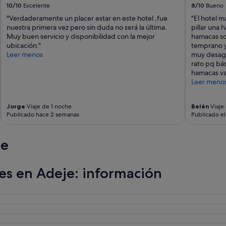
10/10
Excelente
8/10
Bueno
i
d
"Verdaderamente un placer estar en este hotel ,fue
"El hotel m
e
nuestra primera vez pero sin duda no será la última.
pillar una 
r
Muy buen servicio y disponibilidad con la mejor
hamacas so
i
ubicación."
temprano y 
s
Leer menos
muy desagr
t
rato pq bás
d
hamacas va
i
Leer meno
e
W
Jorge
Viaje de 1 noche
Belén
Viaje
o
Publicado hace 2 semanas
Publicado e
h
n
u
je
n
g
f
es en Adeje: información
ü
r
5
P
e
r