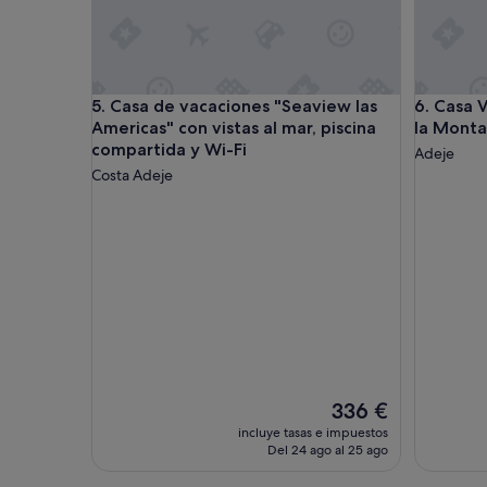
Casa de vacaciones "Seaview las Americas" con vist
Casa Vaca
5. Casa de vacaciones "Seaview las
6. Casa V
Americas" con vistas al mar, piscina
la Montañ
compartida y Wi-Fi
Adeje
Costa Adeje
El
336 €
precio
incluye tasas e impuestos
actual
Del 24 ago al 25 ago
es
de