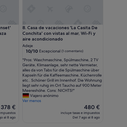
s
a
y
u
n
' con Piscina Compartida, Terraza Privada y Wi-Fi
Casa de vacaciones 'La Casita De Conchita' con vist
unset'
8. Casa de vacaciones 'La Casita De
a
r
aza
Conchita' con vistas al mar, Wi-Fi y
y
aire acondicionado
c
Adeje
e
10.0
10/10
Excepcional
(1 comentario)
n
sobre
a
"
"Pros: Waschmaschine, Spülmaschine, 2 TV
10,
r
P
Geräte, Klimaanlage, sehr nette Vermieter,
Excepcional,
e
r
alles da von Tabs für die Spülmaschine über
(1 comentario)
n
o
Kapseln für die Kaffeemaschine, Küchenrolle
e
s
etc.. Schöner Grill im Innenhof. Die Wohnung
s
:
liegt sehr ruhig im Ort Taucho auf 900 Meter
a
W
Meereshöhe. Cons: NICHTS!"
t
a
Viajero anónimo
e
s
Ver menos
r
c
El
El
378 €
480 €
r
h
precio
precio
 impuestos
incluye tasas e impuestos
a
m
actual
actual
go al 8 ago
Del 7 ago al 8 ago
z
a
es
es
a
s
de
de