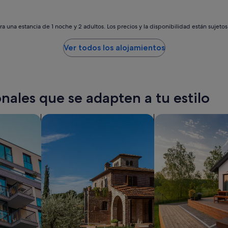
t
256 €
g
u
a una estancia de 1 noche y 2 adultos. Los precios y la disponibilidad están sujeto
t
a
Ver todos los alojamientos
u
s
g
e
s
nales que se adapten a tu estilo
t
a
t
os
Buscar villas
buscar casas de vac
t
e
t
u
n
d
s
e
h
r
s
a