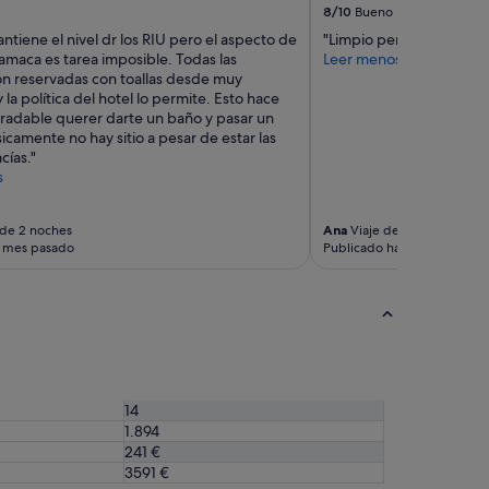
8/10
Bueno
a
V
p
e
antiene el nivel dr los RIU pero el aspecto de
"Limpio pero viejito"
l
r
hamaca es tarea imposible. Todas las
Leer menos
a
m
n reservadas con toallas desde muy
y
i
la política del hotel lo permite. Esto hace
a
e
adable querer darte un baño y pasar un
m
t
icamente no hay sitio a pesar de estar las
u
e
cías."
y
r
s
m
,
u
a
 de 2 noches
Ana
Viaje de 2 noches
y
l
l mes pasado
Publicado hace 2 meses
c
l
e
e
r
s
c
d
a
a
y
v
u
o
n
n
m
14
T
o
1.894
a
n
b
241 €
t
s
3591 €
ó