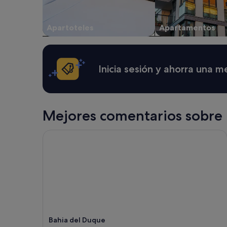
sujetos
a
Apartoteles
Apartamentos
cambios.
Pueden
aplicarse
términos
y
Inicia sesión y ahorra una 
condiciones
adicionales.
Mejores comentarios sobre 
Bahia del Duque
Bahia del Duque