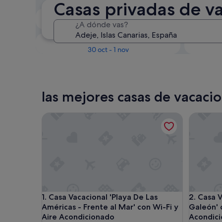
Casas privadas de v
En dos semanas
¿A dónde vas?
21 ago - 23 ago
Dentro de tres meses
D
30 oct - 1 nov
las mejores casas de vacaci
Casa Vacacional 'Playa De Las Américas - Frente a
Casa Vaca
Casa Vacacional 'Playa De Las Américas - Frente a
Casa Vaca
1. Casa Vacacional 'Playa De Las
2. Casa 
Américas - Frente al Mar' con Wi-Fi y
Galeón' c
Aire Acondicionado
Acondic