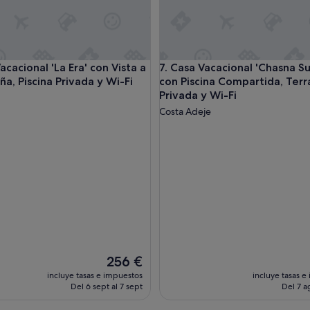
l
e
S
t
r
as al mar, piscina compartida y Wi-Fi
cional 'La Era' con Vista a la Montaña, Piscina Privada y Wi-Fi
Casa Vacacional 'Chasna Sunset
acacional 'La Era' con Vista a
7. Casa Vacacional 'Chasna S
a
a, Piscina Privada y Wi-Fi
con Piscina Compartida, Terr
n
d
Privada y Wi-Fi
a
Costa Adeje
u
c
h
.
D
i
e
W
o
h
n
u
El
256 €
n
precio
incluye tasas e impuestos
incluye tasas e
g
actual
Del 6 sept al 7 sept
Del 7 a
i
es
s
de