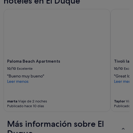
hoteles en El Duque
l
y
Paloma Beach Apartments
Tivoli la C
e
q
u
i
p
p
e
d
k
Paloma Beach Apartments
Tivoli la
i
t
10/10
Excelente
10/10
Excel
c
"Bueno muy bueno"
"Great loc
h
Leer menos
Leer men
e
n
w
i
marta
Viaje de 2 noches
Taylor
Viaj
t
Publicado hace 10 días
Publicado h
h
m
o
Más información sobre El
r
e