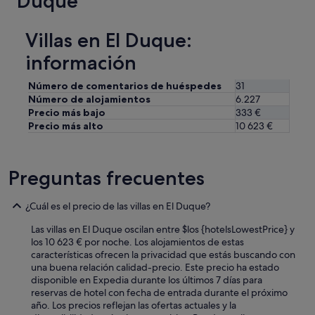
Duque
t
h
a
Villas en El Duque:
n
información
e
n
o
Número de comentarios de huéspedes
31
u
Número de alojamientos
6.227
g
Precio más bajo
333 €
h
Precio más alto
10 623 €
g
l
a
Preguntas frecuentes
s
s
e
¿Cuál es el precio de las villas en El Duque?
s
,
Las villas en El Duque oscilan entre $los {hotelsLowestPrice} y
u
los 10 623 € por noche. Los alojamientos de estas
t
características ofrecen la privacidad que estás buscando con
e
una buena relación calidad-precio. Este precio ha estado
n
disponible en Expedia durante los últimos 7 días para
s
reservas de hotel con fecha de entrada durante el próximo
i
año. Los precios reflejan las ofertas actuales y la
l