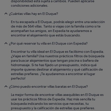
disponibilidad está sujeta a cambios. Pueden aplicarse
s
condiciones adicionales.
e
t
¿Cuántas villas hay en El Duque?
c
.
En tu escapada a El Duque, podrás elegir entre una selección
C
de más de 564 villas. Tanto si viajas con la familia como si te
h
acompañan tus amigos, en Expedia te ayudaremos a
e
encontrar el alojamiento que estás buscando.
c
¿Por qué reservar tu villa en El Duque con Expedia?
k
i
Encontrar tu villa ideal en El Duque es facilísimo con Expedia.
n
¿Viajas en familia? Usa nuestros prácticos filtros de búsqueda
w
para buscar alojamientos que tengan piscina o bañera de
a
hidromasaje. Si te has fijado un presupuesto, indica qué
s
importe quieres destinar al alojamiento y qué calificación de
m
estrellas prefieres. ¡Te ayudaremos a encontrar el lugar
a
perfecto!
d
e
¿Cómo puedo encontrar villas baratas en El Duque?
e
a
La mejor forma de encontrar villas asequibles en El Duque es
s
usar los prácticos filtros de Expedia. Haz más sencilla tu
y
búsqueda indicando los servicios que necesitas, tu
,
presupuesto y la calificación de estrellas que prefieres.
D