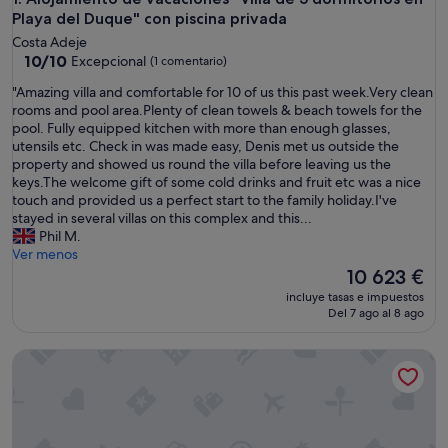
Playa del Duque" con piscina privada
Costa Adeje
10.0
10/10
Excepcional
(1 comentario)
sobre
"
"Amazing villa and comfortable for 10 of us this past week.Very clean
10,
A
rooms and pool area.Plenty of clean towels & beach towels for the
Excepcional,
m
pool. Fully equipped kitchen with more than enough glasses,
(1 comentario)
a
utensils etc. Check in was made easy, Denis met us outside the
z
property and showed us round the villa before leaving us the
i
keys.The welcome gift of some cold drinks and fruit etc was a nice
n
touch and provided us a perfect start to the family holiday.I've
g
stayed in several villas on this complex and this...
v
Phil M.
i
Ver menos
l
El
10 623 €
l
precio
incluye tasas e impuestos
a
actual
Del 7 ago al 8 ago
a
es
n
de
Villa Vacacional 'Playa Del Duque' con Terraza Privada, Wi-F
d
10 623 €
c
o
m
f