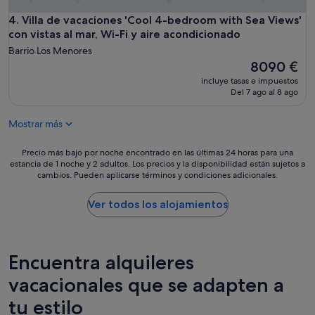
a
r
Villa de vacaciones 'Cool 4-bedroom with Sea Views' con vis
4. Villa de vacaciones 'Cool 4-bedroom with Sea Views'
e
con vistas al mar, Wi-Fi y aire acondicionado
a
Barrio Los Menores
.
El
8090 €
P
precio
l
incluye tasas e impuestos
actual
Del 7 ago al 8 ago
e
es
n
de
t
Mostrar más
8090 €
y
o
Precio
Precio más bajo por noche encontrado en las últimas 24 horas para una
f
estancia de 1 noche y 2 adultos. Los precios y la disponibilidad están sujetos a
más
c
cambios. Pueden aplicarse términos y condiciones adicionales.
bajo
l
por
e
noche
Ver todos los alojamientos
a
encontrado
n
en
t
las
o
últimas
Encuentra alquileres
w
24 horas
e
para
vacacionales que se adapten a
l
una
s
tu estilo
estancia
&