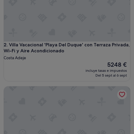
o
r
t
a
b
l
e
f
o
Villa Vacacional 'Playa Del Duque' con Terraza Privada, Wi-F
2. Villa Vacacional 'Playa Del Duque' con Terraza Privada,
r
Wi-Fi y Aire Acondicionado
1
Costa Adeje
0
El
5248 €
o
precio
f
incluye tasas e impuestos
actual
Del 5 sept al 6 sept
u
es
s
de
t
Villa Vacacional 'Karat Luso' con Vista al Mar, Wi-Fi y Aire A
5248 €
h
i
s
p
a
s
t
w