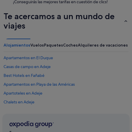
¡Conseguirás las mejores tarifas en cuestión de clics!
e
n
Te acercamos a un mundo de
i
s
viajes
m
e
t
u
Alojamientos
Vuelos
Paquetes
Coches
Alquileres de vacaciones
s
o
Apartamentos en El Duque
u
t
Casas de campo en Adeje
s
i
Best Hotels en Fañabé
d
Apartamentos en Playa de las Américas
e
t
Apartoteles en Adeje
h
e
Chalets en Adeje
p
Condominios en Playa de las Américas
r
o
Complejos turísticos en Playa de las Américas
p
e
Apartamentos en Adeje