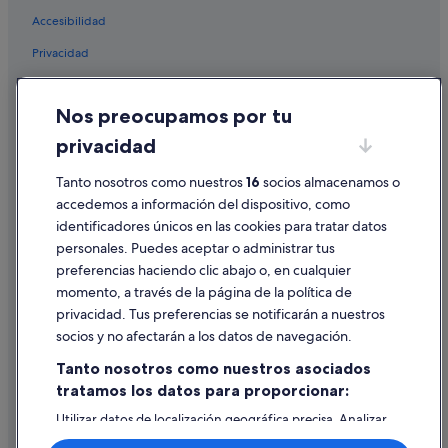
Villas en El Duque
Accesibilidad
Princess Hotels en La Caleta
Privacidad
Hoteles de 4 estrellas en Armeñime
Cookies
Hoteles cerca de Tenerife Nautical Center
Nos preocupamos por tu
Condiciones de uso
La Caleta hoteles
privacidad
Información legal/contacto
Hoteles cerca de Tenerife Top Training
Tanto nosotros como nuestros
16
socios almacenamos o
Pautas sobre el contenido y cómo denunciar contenido
Iberostar hoteles en La Caleta
accedemos a información del dispositivo, como
Princess Hotels en Playa Paraíso
identificadores únicos en las cookies para tratar datos
Ayuda
personales. Puedes aceptar o administrar tus
Ayuda
preferencias haciendo clic abajo o, en cualquier
momento, a través de la página de la política de
Cancelar un vuelo
privacidad. Tus preferencias se notificarán a nuestros
Cancelar una reserva de hotel o de un alquiler vacacional
socios y no afectarán a los datos de navegación.
Plazos de reembolso
Tanto nosotros como nuestros asociados
tratamos los datos para proporcionar:
Utilizar un cupón de Expedia
Utilizar datos de localización geográfica precisa. Analizar
Documentos para viajes internacionales
activamente las características del dispositivo para su