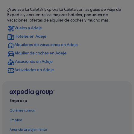
Hoteles de 3 estrellas en El Duque
¿Vuelas a La Caleta? Explora La Caleta con las guías de viaje de
Hoteles que aceptan mascotas en El Duque
Expedia y encuentra los mejores hoteles, paquetes de
Casas privadas de vacaciones en Fañabé
vacaciones, ofertas de alquiler de coches y mucho más.
Vuelos a Adeje
Hoteles cerca de Playa El Duque
Hoteles en Adeje
Hoteles en la playa en El Duque
Alquileres de vacaciones en Adeje
Apartamentos en Fañabé
Alquiler de coches en Adeje
Hoteles cerca de Parque nacional La Caleta
Vacaciones en Adeje
Costa Adeje hoteles
Actividades en Adeje
Hoteles con spa en La Caleta
Hoteles cerca de Playa de Fañabé
Hoteles baratos en La Caleta
Hoteles con todo incluido en Tenerife
Empresa
Hard Rock Hotels en La Caleta
Quiénes somos
Iberostar hoteles en El Duque
Empleo
Hoteles con todo incluido en Adeje
Anuncia tu alojamiento