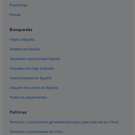
Bahia Principe hoteles en La Caleta
Publicidad
Hoteles con todo incluido en La Caleta
Prensa
Barcelo hoteles en Costa Adeje
Best Hotels en Fañabé
Búsquedas
Apartamentos en El Duque
Viajes a España
Hoteles cerca de Golf Costa Adeje
Hoteles en España
Hoteles de 5 estrellas en Fañabé
Alquileres vacacionales España
Hoteles de 3 estrellas en Costa Adeje
Paquetes de viaje a España
Hoteles cerca de Spa Vitanova
Vuelos baratos en España
Hoteles de 4 estrellas en El Duque
Alquiler de coches en España
Hoteles cerca de Centro comercial Plaza del Duque
Todos los alojamientos
Hoteles cerca de Centro comercial Gran Sur
Riu Hotels en Costa Adeje
Políticas
Hoteles con bar en Playa Paraíso
Términos y condiciones generales (excepto para reservas de Vrbo)
Melia hoteles en El Duque
Términos y condiciones de Vrbo