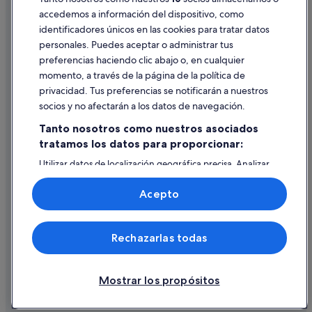
Hoteles que aceptan mascotas en Adeje
accedemos a información del dispositivo, como
Hoteles de 5 estrellas en Fañabé
identificadores únicos en las cookies para tratar datos
Ayuda
personales. Puedes aceptar o administrar tus
Ayuda
preferencias haciendo clic abajo o, en cualquier
momento, a través de la página de la política de
Cancelar un vuelo
privacidad. Tus preferencias se notificarán a nuestros
Cancelar una reserva de hotel o de un alquiler vacacional
socios y no afectarán a los datos de navegación.
Plazos de reembolso
Tanto nosotros como nuestros asociados
tratamos los datos para proporcionar:
Utilizar un cupón de Expedia
Utilizar datos de localización geográfica precisa. Analizar
Documentos para viajes internacionales
activamente las características del dispositivo para su
identificación. Almacenar la información en un dispositivo
Acepto
y/o acceder a ella. Publicidad y contenido personalizados,
medición de publicidad y contenido, investigación de
audiencia y desarrollo de servicios.
© 2026 Expedia, Inc., una empresa de Expedia Group. Todos los
Rechazarlas todas
Lista de asociados (proveedores)
derechos reservados. Expedia y el logotipo de Expedia son marcas
comerciales o marcas comerciales registradas de Expedia, Inc.
Vacationspot, S.L., Agencia de Viajes, I-AV-0000631.3.
Mostrar los propósitos