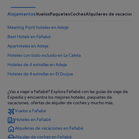
Alojamientos
Vuelos
Paquetes
Coches
Alquileres de vacaciones
Meeting Point hoteles en Adeje
Best Hotels en Fañabé
Apartoteles en Adeje
Hoteles con todo incluido en La Caleta
Hoteles de 4 estrellas en Adeje
Hoteles de 4 estrellas en El Duque
Hoteles románticos en Adeje
¿Vas a viajar a Fañabé? Explora Fañabé con las guías de viaje de
Hoteles cerca de Centro comercial Gran Sur
Expedia y encuentra los mejores hoteles, paquetes de
Casas privadas de vacaciones en Fañabé
vacaciones, ofertas de alquiler de coches y mucho más.
Vuelos a Fañabé
Hoteles con bar en Adeje
Hoteles en Fañabé
Hoteles en la playa en El Duque
Alquileres de vacaciones en Fañabé
Hoteles con casino en Adeje
Alquiler de coches en Fañabé