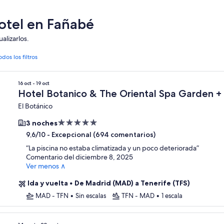
otel en Fañabé
alizarlos.
odos los filtros
16 oct - 19 oct
Hotel Botanico & The Oriental Spa Garden +
El Botánico
Alojamiento
3 noches
de
-
Excepcional (694 comentarios)
9,6/10
5.0 estrellas
“
La piscina no estaba climatizada y un poco deteriorada
”
Comentario del diciembre 8, 2025
Ver menos ∧
Ida y vuelta
•
De Madrid (MAD) a Tenerife (TFS)
MAD - TFN
•
Sin escalas
TFN - MAD
•
1 escala