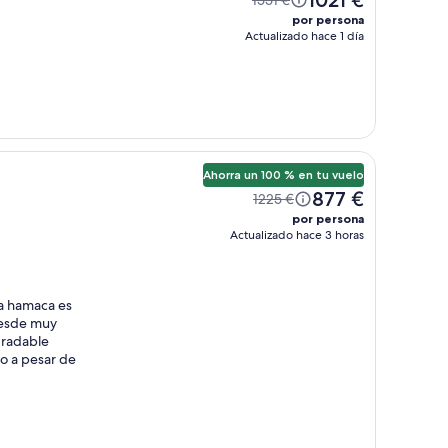
por persona
Actualizado hace 1 día
Ahorra un 100 % en tu vuelo
877 €
1225 €
por persona
Actualizado hace 3 horas
na hamaca es
desde muy
gradable
io a pesar de