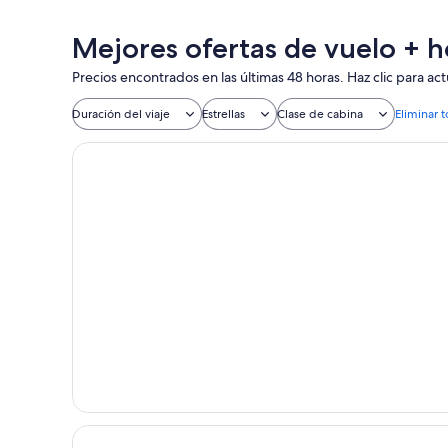
Mejores ofertas de vuelo + h
Precios encontrados en las últimas 48 horas. Haz clic para actu
Duración del viaje
Estrellas
Clase de cabina
Eliminar t
Hotel Botanico & The Oriental Spa Garden
Holiday Home in Tenerife With Mountain Views