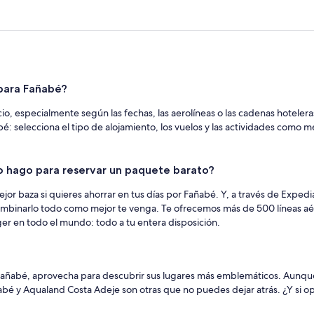
para Fañabé?
o, especialmente según las fechas, las aerolíneas o las cadenas hoteler
abé: selecciona el tipo de alojamiento, los vuelos y las actividades como 
o hago para reservar un paquete barato?
r baza si quieres ahorrar en tus días por Fañabé. Y, a través de Expedia
combinarlo todo como mejor te venga. Te ofrecemos más de 500 líneas aér
ger en todo el mundo: todo a tu entera disposición.
a Fañabé, aprovecha para descubrir sus lugares más emblemáticos. Aunque
bé y Aqualand Costa Adeje son otras que no puedes dejar atrás. ¿Y si opta