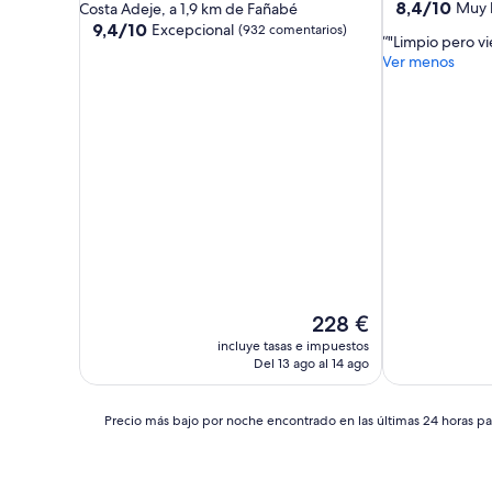
de
4.0 estrellas
8.4
8,4/10
Muy 
Costa Adeje, a 1,9 km de Fañabé
sobre
5.0 estrellas
9.4
9,4/10
Excepcional
(932 comentarios)
"Limpio pero vie
10,
sobre
Ver menos
Muy
10,
bueno,
Excepcional,
(723 comentar
(932 comentarios)
El
228 €
precio
incluye tasas e impuestos
actual
Del 13 ago al 14 ago
es
de
228 €
Precio
Precio más bajo por noche encontrado en las últimas 24 horas par
más
bajo
por