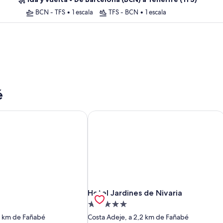
BCN - TFS
•
1 escala
TFS - BCN
•
1 escala
é
Hotel Jardines de Nivaria
Hotel Jardines de Nivaria
Hotel Jardines de Nivaria
Alojamiento
de
2 km de Fañabé
Costa Adeje, a 2,2 km de Fañabé