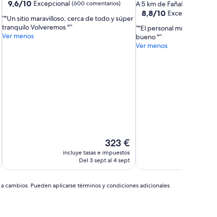
de
5.0 estrellas
9.6
9,6/10
Excepcional
(600 comentarios)
A 5 km de Fañabé
sobre
4.0 estrellas
8.8
8,8/10
Excelente
(532 c
"Un sitio maravilloso, cerca de todo y súper
10,
sobre
tranquilo Volveremos "
"El personal muy amable. 
Excepcional,
10,
Ver menos
bueno "
(600 comentarios)
Excelente,
Ver menos
(532 comentarios)
El
323 €
precio
incluye tasas e impuestos
incluye
actual
Del 3 sept al 4 sept
D
es
de
323 €
s a cambios. Pueden aplicarse términos y condiciones adicionales.