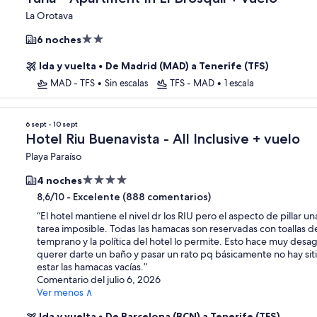
La Orotava
Alojamiento
6 noches
de
Ida y vuelta
•
De Madrid (MAD) a Tenerife (TFS)
2.0 estrellas
MAD - TFS
•
Sin escalas
TFS - MAD
•
1 escala
6 sept - 10 sept
Hotel Riu Buenavista - All Inclusive + vuelo
Playa Paraíso
Alojamiento
4 noches
de
-
Excelente (888 comentarios)
8,6/10
4.0 estrellas
“
El hotel mantiene el nivel dr los RIU pero el aspecto de pillar u
tarea imposible. Todas las hamacas son reservadas con toallas 
temprano y la política del hotel lo permite. Esto hace muy desa
querer darte un baño y pasar un rato pq básicamente no hay sit
estar las hamacas vacías.
”
Comentario del julio 6, 2026
Ver menos ∧
Ida y vuelta
•
De Barcelona (BCN) a Tenerife (TFS)