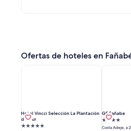
Ofertas de hoteles en Fañab
Hotel Vincci Selección La Plantación del Sur
GF Fañabe
Hotel Vincci Selección La Plantación del Sur
GF Fañabe
Hotel Vincci Selección La Plantación
GF Fañabe
del Sur
Alojamiento
Alojamiento
de
Costa Adeje, a 