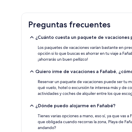
noche
encontrado
en
las
Preguntas frecuentes
últimas
24 horas
para
¿Cuánto cuesta un paquete de vacaciones 
una
estancia
Los paquetes de vacaciones varían bastante en preci
de
opción si lo que buscas es ahorrar en tu viaje a Fañ
1 noche
¡ahorrarás un buen pellizco!
y
2 adultos.
Los
Quiero irme de vacaciones a Fañabé, ¿cóm
precios
y
Reservar un paquete de vacaciones puede ser tu mejo
la
qué vuelo, hotel o excursión te interesa más y de 
disponibilidad
actividades y coches de alquiler entre los que esco
están
sujetos
¿Dónde puedo alojarme en Fañabé?
a
cambios.
Tienes varias opciones a mano, eso sí, ya que vas 
Pueden
que obligada cuando recorras la zona, Playa de Faña
aplicarse
andando?
términos