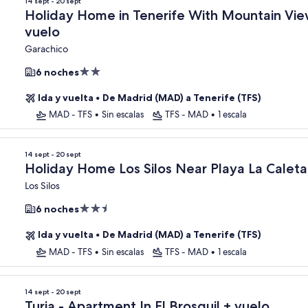
14 sept - 20 sept
Holiday Home in Tenerife With Mountain Vie
vuelo
Garachico
Alojamiento
6 noches
de
Ida y vuelta
•
De Madrid (MAD) a Tenerife (TFS)
2.0 estrellas
MAD - TFS
•
Sin escalas
TFS - MAD
•
1 escala
14 sept - 20 sept
Holiday Home Los Silos Near Playa La Caleta
Los Silos
Alojamiento
6 noches
de
Ida y vuelta
•
De Madrid (MAD) a Tenerife (TFS)
2.5 estrellas
MAD - TFS
•
Sin escalas
TFS - MAD
•
1 escala
14 sept - 20 sept
Turia - Apartment In El Brosquil + vuelo