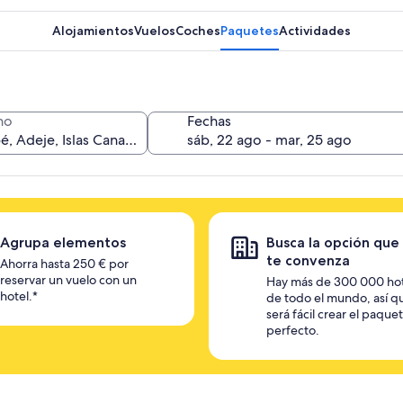
Alojamientos
Vuelos
Coches
Paquetes
Actividades
no
Fechas
Agrupa elementos
Busca la opción que
te convenza
Ahorra hasta 250 € por
reservar un vuelo con un
Hay más de 300 000 ho
hotel.*
de todo el mundo, así q
será fácil crear el paque
perfecto.