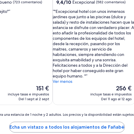
5.0 estrellas
9.4
9,4/10
bueno
Excepcional
(723 comentarios)
(582 comentarios)
sobre
jito"
"Excepcional hotel con unos inmensos
10,
jardines que junto a las piscinas (dulce y
Excepcional,
salada) y resto de instalaciones hacen que la
(582 comentarios)
estancia se disfrute con verdadero placer. A
ios)
esto añadir la profesionalidad de todos los
componentes de los equipos del hotel,
desde la recepción, pasando por los
maitres, camareros y servicio de
habitaciones, siempre atendiendo con
exquisita amabilidad y una sonrisa.
Felicitaciones a todos y a la Dirección del
hotel por haber conseguido este gran
equipo humano. "
Ver menos
El
El
151 €
256 €
precio
precio
incluye tasas e impuestos
incluye tasas e impuestos
actual
actual
Del 1 sept al 2 sept
Del 11 ago al 12 ago
es
es
de
de
151 €
256 €
a una estancia de 1 noche y 2 adultos. Los precios y la disponibilidad están sujeto
Echa un vistazo a todos los alojamientos de Fañabé