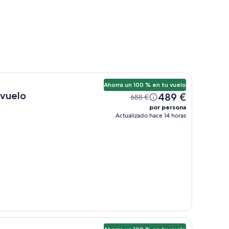
Ahorra un 100 % en tu vuelo
 vuelo
489 €
688 €
por persona
Actualizado hace 14 horas