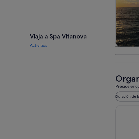
Viaja a Spa Vitanova
Activities
Visitas gu
excursio
un d
Organ
Precios enco
Duración de l