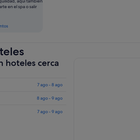
nquilidad, aquí también
rte en el spa o salir
entos
teles
n hoteles cerca
7 ago - 8 ago
8 ago - 9 ago
7 ago - 9 ago