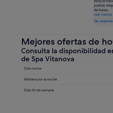
reina la tra
podrás relaja
de bares.
Leer menos
Ver alojami
Mejores ofertas de ho
Consulta la disponibilidad e
de Spa Vitanova
Comprueba
Esta noche
los
precios
Comprueba
Mañana por la noche
cerca
los
de
precios
Comprueba
Este fin de semana
Spa
cerca
los
Vitanova
de
precios
para
Spa
cerca
esta
Vitanova
de