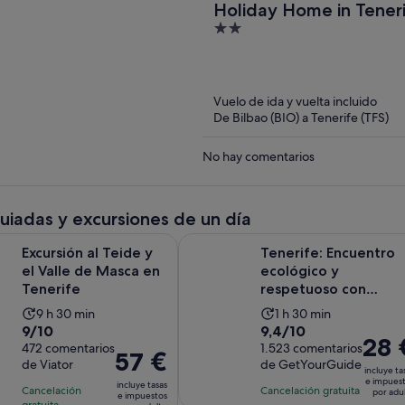
Holiday Home in Teneri
2
Garden
out
of
5
Vuelo de ida y vuelta incluido
De Bilbao (BIO) a Tenerife (TFS)
No hay comentarios
guiadas y excursiones de un día
Se abre en una pestaña
al Teide y el Valle de Masca en Tenerife
Tenerife: Encuentro ecológico y res
Excursión al Teide y
Tenerife: Encuentro
el Valle de Masca en
ecológico y
Tenerife
respetuoso con
ballenas y delfines, s
La
La
9 h 30 min
1 h 30 min
per...
9.0
9.4
9/10
9,4/10
duración
duración
El
28 
sobre
472 comentarios
sobre
1.523 comentarios
de
de
El
57 €
precio
de Viator
de GetYourGuide
10
10
la
la
incluye ta
precio
es
e impues
con
con
incluye tasas
actividad
actividad
Cancelación
Cancelación gratuita
es
por adu
de
e impuestos
gratuita