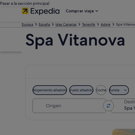
Pasar a la sección principal
Comprar viaje
Europa
España
Islas Canarias
Tenerife
Adeje
Spa Vitano
Spa Vitanova
Alojamiento añadido
Vuelo añadido
Coche
Turista
Origen
Dest
Ver mapa
Visitas gu