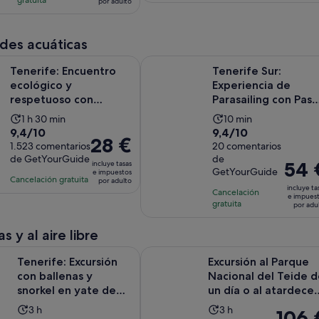
472
1523
es
es
por adulto
de
28 €
comentarios
comentarios
de
de
57 €
por
9 horas
1 hora
por
adulto
des acuáticas
y
y
adulto
Encuentro ecológico y respetuoso con ballenas y delfines, sin p
Tenerife Sur: Experiencia de Paras
30 minutos
30 minutos
Tenerife: Encuentro
Tenerife Sur:
ecológico y
Experiencia de
respetuoso con
Parasailing con Pas
ballenas y delfines, sin
en Barco
La
La
1 h 30 min
10 min
per...
9.4
9.4
9,4/10
9,4/10
duración
duración
El
28 €
sobre
1.523 comentarios
sobre
20 comentarios
de
de
precio
de GetYourGuide
de
10
10
la
la
El
54 
incluye tasas
es
GetYourGuide
e impuestos
con
con
actividad
actividad
precio
Cancelación gratuita
por adulto
de
incluye ta
1523
20
es
Cancelación
es
es
e impues
28 €
gratuita
comentarios
comentarios
por adu
de
de
de
por
1 hora
10 minutos
54 €
adulto
s y al aire libre
y
por
Se abre en una
Excursión con ballenas y snorkel en yate de lujo
Excursión al Parque Nacional del T
30 minutos
adulto
Tenerife: Excursión
Excursión al Parque
con ballenas y
Nacional del Teide d
snorkel en yate de
un día o al atardecer
lujo
en Quads
La
La
3 h
3 h
El
106 