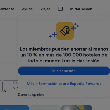
jamiento
Ayuda
Viajes
Iniciar sesión
Organiza tu viaje
Los miembros pueden ahorrar al menos
un 10 % en más de 100 000 hoteles de
todo el mundo tras iniciar sesión.
Iniciar sesión
Añadir varias fechas o destinos
Personas
Más información sobre Expedia Rewards
Buscar
2 personas, 1 habitación
Danos tu opinión
nueva
Se abre en una pestaña nueva
Se abre en una pestaña nuev
Se abre en una pestaña nuev
Se a
 cruceros
omidas, bebidas y vida nocturna
Historia y cultura
Aventuras y al aire libre
Visitas pr