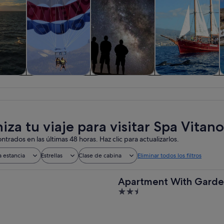
iadas y
Actividades
Flora y fauna
Visitas acuáticas y
nes de
acuáticas
cruceros
ía
iza tu viaje para visitar Spa Vitan
ntrados en las últimas 48 horas. Haz clic para actualizarlos.
a estancia
Estrellas
Clase de cabina
Eliminar todos los filtros
Apartment With Garden
2.5
out
of
5