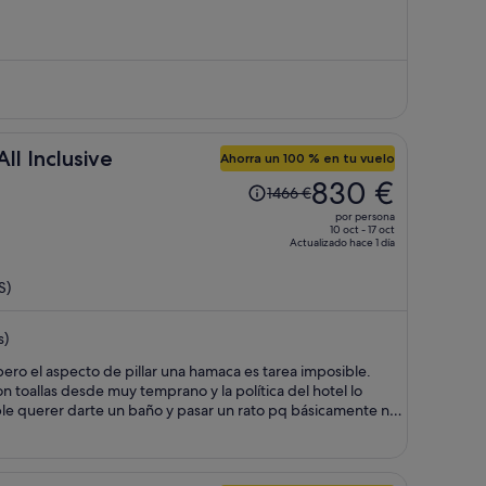
757 €,
ahora
es
de
478 €
por
ll Inclusive
persona
Ahorra un 100 % en tu vuelo
El
830 €
1466 €
precio
por persona
era
10 oct - 17 oct
Actualizado hace 1 día
de
1466 €,
S)
ahora
es
s)
de
830 €
 el aspecto de pillar una hamaca es tarea imposible.
por
 toallas desde muy temprano y la política del hotel lo
persona
e querer darte un baño y pasar un rato pq básicamente no
s vacías.