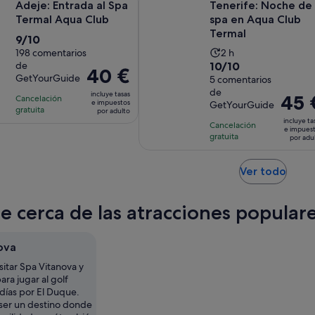
Adeje: Entrada al Spa
Tenerife: Noche de
Termal Aqua Club
spa en Aqua Club
Termal
9.0
9/10
La
sobre
198 comentarios
2 h
10.0
de
10/10
duración
10
El
40 €
GetYourGuide
sobre
5 comentarios
de
con
precio
de
10
incluye tasas
la
198
El
45 
Cancelación
es
e impuestos
GetYourGuide
con
gratuita
actividad
comentarios
precio
por adulto
de
incluye ta
5
Cancelación
es
es
40 €
e impues
gratuita
comentarios
por adu
de
de
por
2 horas
45 €
adulto
Se
Ver todo
por
abre
adulto
en
te cerca de las atracciones popular
una
pest
nuev
ova
sitar Spa Vitanova y
ra jugar al golf
días por El Duque.
er un destino donde