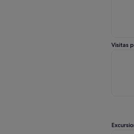
Visitas 
Tenerife: 
Excursi
Adeje: Ent