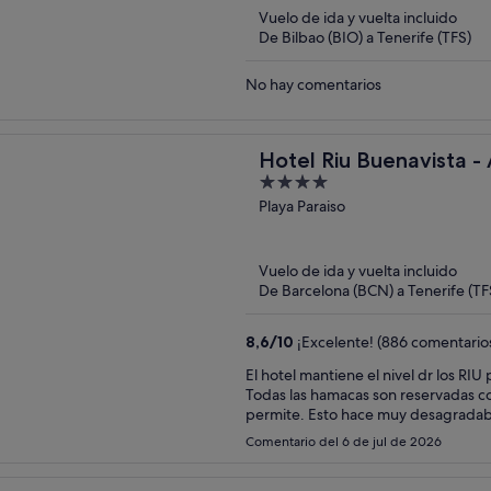
Vuelo de ida y vuelta incluido
De Bilbao (BIO) a Tenerife (TFS)
No hay comentarios
Hotel Riu Buenavista - A
4
out
Playa Paraiso
of
5
Vuelo de ida y vuelta incluido
De Barcelona (BCN) a Tenerife (TF
8,6
/
10
¡Excelente! (886 comentario
El hotel mantiene el nivel dr los RIU pero
Todas las hamacas son reservadas con
permite. Esto hace muy desagradabl
hay sitio a pesar de estar las hamaca
Comentario del 6 de jul de 2026