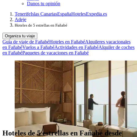
Danos tu opinión
Tenerife
Islas Canarias
España
Hoteles
Expedia.es
Adeje
Hoteles de 5 estrellas en Fañabé
Organiza tu viaje
Guía de viaje de Fañabé
Hoteles en Fañabé
Alquileres vacacionales
en Fañabé
Vuelos a Fañabé
Actividades en Fañabé
Alquiler de coches
en Fañabé
Paquetes de vacaciones en Fañabé
Hoteles de 5 estrellas en Fañabé desde