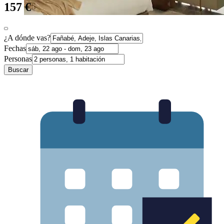
157 €
¿A dónde vas?
Fechas
Personas
Buscar