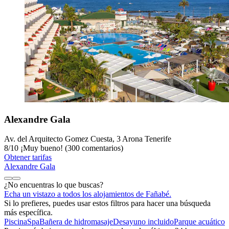
Alexandre Gala
Av. del Arquitecto Gomez Cuesta, 3 Arona Tenerife
8
/
10
¡Muy bueno! (300 comentarios)
Obtener tarifas
Alexandre Gala
¿No encuentras lo que buscas?
Echa un vistazo a todos los alojamientos de Fañabé.
Si lo prefieres, puedes usar estos filtros para hacer una búsqueda
más específica.
Piscina
Spa
Bañera de hidromasaje
Desayuno incluido
Parque acuático