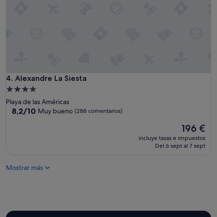
u
a
n
s
o
h
.
a
"
b
i
t
a
c
Alexandre La Siesta
4. Alexandre La Siesta
i
Alojamiento
o
de
Playa de las Américas
n
4.0 estrellas
8.2
8,2/10
e
Muy bueno
(288 comentarios)
sobre
s
El
196 €
10,
h
precio
Muy
a
incluye tasas e impuestos
actual
bueno,
c
Del 6 sept al 7 sept
es
(288 comentarios)
e
de
d
Mostrar más
196 €
é
c
a
d
a
s