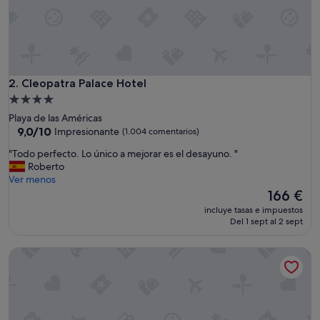
Cleopatra Palace Hotel
2. Cleopatra Palace Hotel
Alojamiento
de
Playa de las Américas
4.0 estrellas
9.0
9,0/10
Impresionante
(1.004 comentarios)
sobre
"
"Todo perfecto. Lo único a mejorar es el desayuno. "
10,
T
Roberto
Impresionante,
o
Ver menos
(1.004 comentarios)
d
El
166 €
o
precio
incluye tasas e impuestos
p
actual
Del 1 sept al 2 sept
e
es
r
de
Alexandre Gala
f
166 €
e
c
t
o