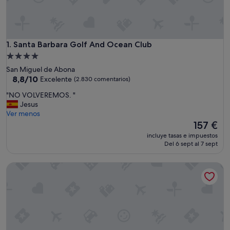
Santa Barbara Golf And Ocean Club
1. Santa Barbara Golf And Ocean Club
Alojamiento
de
San Miguel de Abona
4.0 estrellas
8.8
8,8/10
Excelente
(2.830 comentarios)
sobre
"
"NO VOLVEREMOS. "
10,
N
Jesus
Excelente,
O
Ver menos
(2.830 comentarios)
V
El
157 €
O
precio
incluye tasas e impuestos
L
actual
Del 6 sept al 7 sept
V
es
E
de
Cleopatra Palace Hotel
R
157 €
E
M
O
S
.
"