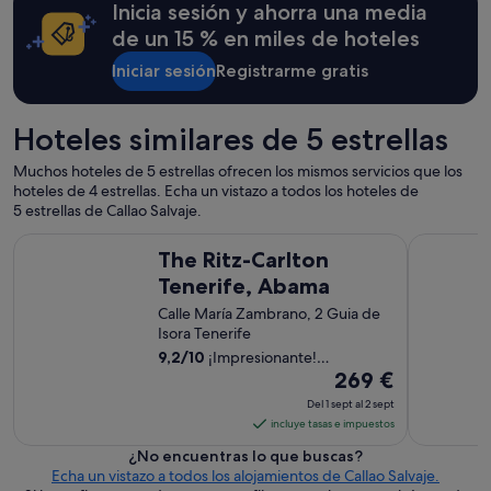
Inicia sesión y ahorra una media
q
de un 15 % en miles de hoteles
u
e
Iniciar sesión
Registrarme gratis
n
o
l
Hoteles similares de 5 estrellas
a
s
Muchos hoteles de 5 estrellas ofrecen los mismos servicios que los
c
hoteles de 4 estrellas. Echa un vistazo a todos los hoteles de
a
5 estrellas de Callao Salvaje.
m
b
The Ritz-Carlton Tenerife, Abama
Bahia del
i
The Ritz-Carlton
a
Tenerife, Abama
n
:
Calle María Zambrano, 2 Guia de
t
Isora Tenerife
i
9,2
/
10
¡Impresionante!
e
El
(862 comentarios)
269 €
n
precio
Del 1 sept al 2 sept
e
es
incluye tasas e impuestos
n
de
l
¿No encuentras lo que buscas?
269 €
o
Echa un vistazo a todos los alojamientos de Callao Salvaje.
s