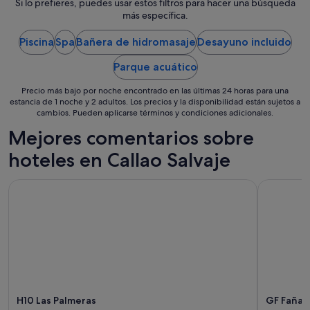
por
Si lo prefieres, puedes usar estos filtros para hacer una búsqueda
m
noche
más específica.
u
del
e
Piscina
Spa
Bañera de hidromasaje
Desayuno incluido
1
l
sept
l
Parque acuático
al
e
s
2
Precio más bajo por noche encontrado en las últimas 24 horas para una
c
sept
estancia de 1 noche y 2 adultos. Los precios y la disponibilidad están sujetos a
a
cambios. Pueden aplicarse términos y condiciones adicionales.
r
Mejores comentarios sobre
a
c
hoteles en Callao Salvaje
t
e
H10 Las Palmeras
GF Fañabe
r
í
s
t
i
c
o
s
d
e
H10 Las Palmeras
GF Fañab