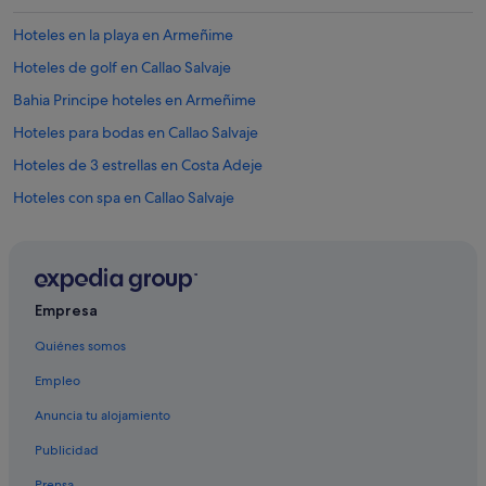
a
b
Hoteles en la playa en Armeñime
l
e
Hoteles de golf en Callao Salvaje
:
Bahia Principe hoteles en Armeñime
n
o
Hoteles para bodas en Callao Salvaje
s
e
Hoteles de 3 estrellas en Costa Adeje
p
Hoteles con spa en Callao Salvaje
u
e
Hoteles de 3 estrellas en Arona
d
e
Hoteles de 5 estrellas en Adeje
p
Iberostar hoteles en Callao Salvaje
e
Empresa
d
Best Hotels en Playa Paraíso
i
Quiénes somos
r
Hoteles de 3 estrellas en Adeje
e
Empleo
Hoteles cerca de Playa de Ajabo
l
p
Anuncia tu alojamiento
Hoteles de 4 estrellas en Arona
u
Publicidad
n
Hoteles con piscina en Playa Paraíso
t
Prensa