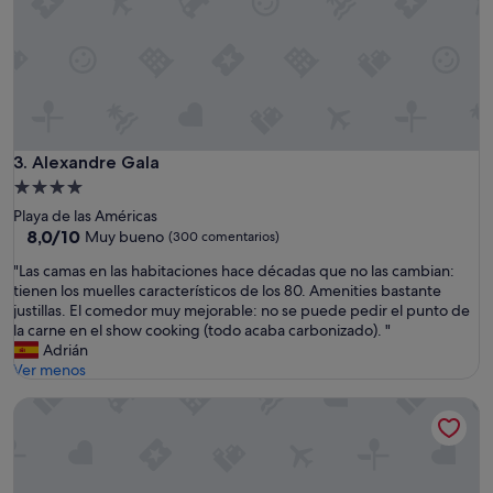
.
L
o
ú
n
i
c
o
a
Alexandre Gala
3. Alexandre Gala
m
Alojamiento
e
de
Playa de las Américas
j
4.0 estrellas
8.0
8,0/10
Muy bueno
(300 comentarios)
o
sobre
r
"
"Las camas en las habitaciones hace décadas que no las cambian:
10,
a
L
tienen los muelles característicos de los 80. Amenities bastante
Muy
r
a
justillas. El comedor muy mejorable: no se puede pedir el punto de
bueno,
e
s
la carne en el show cooking (todo acaba carbonizado). "
(300 comentarios)
s
c
Adrián
e
a
Ver menos
l
m
d
Alexandre La Siesta
a
e
s
s
e
a
n
y
l