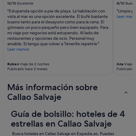
l
10/10
Excelente
8/10
Bueno
o
"Estupenda opción a pie de playa. La habitación con
"Limpio pe
s
vista al mar es una opción excelente. El bufé bastante
Leer men
8
bueno tanto para el desayuno como para la cena. El
0
gimnasio un poco pequeño pero bien equipado. Para
.
mi viaje por negocios está estupendo. Al lado de
A
restaurantes y opciones de ocio. Personal muy
m
amable. Si tengo que volver a Tenerife repetiría."
e
Leer menos
n
i
t
Ruben
Viaje de 2 noches
Ana
Viaje d
i
Publicado hace 2 meses
Publicado 
e
s
b
Más información sobre
a
s
Callao Salvaje
t
a
n
Guía de bolsillo: hoteles de 4
t
e
estrellas en Callao Salvaje
j
u
Busca hoteles en Callao Salvaje en Expedia.es. Puedes