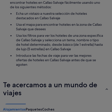
s
encontrar hoteles en Callao Salvaje fácilmente usando uno
t
de los siguientes métodos:
i
Echa un vistazo a nuestra selección de hoteles
l
destacados en Callao Salvaje
l
a
Usa el mapa para encontrar hoteles en la zona de Callao
s
Salvaje que desees
.
Usa los filtros para ver los hoteles de una zona específica
E
de Callao Salvaje y selecciona un tema, nombre o tipo
l
de hotel determinado, desde básico (de 1 estrella) hasta
c
de lujo (5 estrellas) en Callao Salvaje
o
m
Introduce las fechas de viaje para ver las mejores
e
ofertas de hoteles en Callao Salvaje antes de que se
d
agoten
o
r
m
u
Te acercamos a un mundo de
y
m
viajes
e
j
o
r
Alojamientos
Paquetes
Coches