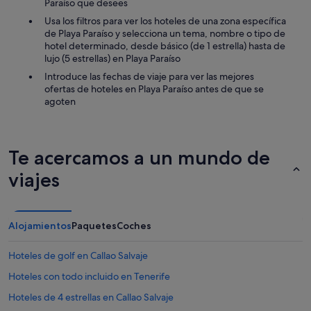
Paraíso que desees
s
e
Usa los filtros para ver los hoteles de una zona específica
t
s
de Playa Paraíso y selecciona un tema, nombre o tipo de
a
c
hotel determinado, desde básico (de 1 estrella) hasta de
s
a
lujo (5 estrellas) en Playa Paraíso
y
n
a
s
Introduce las fechas de viaje para ver las mejores
c
a
ofertas de hoteles en Playa Paraíso antes de que se
t
r
agoten
i
f
v
u
i
e
d
i
Te acercamos a un mundo de
a
m
d
viajes
p
e
o
s
s
t
i
o
b
Alojamientos
Paquetes
Coches
d
l
o
e
Hoteles de golf en Callao Salvaje
s
.
l
A
Hoteles con todo incluido en Tenerife
o
e
s
Hoteles de 4 estrellas en Callao Salvaje
s
d