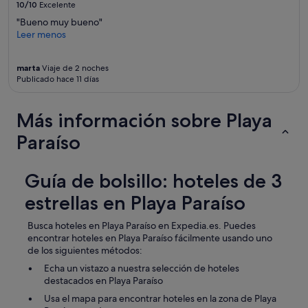
10/10
Excelente
n
o
t
"Bueno muy bueno"
c
e
Leer menos
h
l
e
a
e
marta
Viaje de 2 noches
s
i
Publicado hace 11 días
c
n
o
c
s
l
Más información sobre Playa
a
u
s
s
Paraíso
y
o
e
d
l
e
Guía de bolsillo: hoteles de 3
l
m
o
a
estrellas en Playa Paraíso
s
d
h
r
Busca hoteles en Playa Paraíso en Expedia.es. Puedes
a
u
encontrar hoteles en Playa Paraíso fácilmente usando uno
c
g
de los siguientes métodos:
e
a
n
Echa un vistazo a nuestra selección de hoteles
d
f
destacados en Playa Paraíso
a
i
.
Usa el mapa para encontrar hoteles en la zona de Playa
e
D