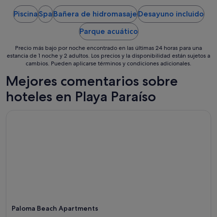
v
del
e
e
Piscina
Spa
Bañera de hidromasaje
Desayuno incluido
6
s
r
d
sept
d
Parque acuático
e
al
a
p
7
d
Precio más bajo por noche encontrado en las últimas 24 horas para una
u
sept
q
estancia de 1 noche y 2 adultos. Los precios y la disponibilidad están sujetos a
e
cambios. Pueden aplicarse términos y condiciones adicionales.
u
r
e
t
Mejores comentarios sobre
t
a
e
hoteles en Playa Paraíso
s
f
p
a
a
Paloma Beach Apartments
c
s
i
a
l
d
i
a
t
l
a
a
n
m
b
e
a
d
s
i
t
a
Paloma Beach Apartments
a
n