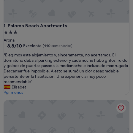
Paloma Beach Apartments
1. Paloma Beach Apartments
Alojamiento
de
Arona
3.0 estrellas
8.8
8,8/10
Excelente
(440 comentarios)
sobre
"
"Elegimos este alojamiento y, sinceramente, no acertamos. El
10,
E
dormitorio daba al parking exterior y cada noche hubo gritos, ruido
Excelente,
l
y golpes de puertas pasada la medianoche e incluso de madrugada.
(440 comentarios)
e
Descansar fue imposible. A esto se sumó un olor desagradable
g
persistente en la habitación. Una experiencia muy poco
i
recomendable"
m
Elisabet
o
Ver menos
s
Ona Hollywood Mirage
e
s
t
e
a
l