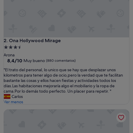
o
j
a
m
i
e
n
t
Ona Hollywood Mirage
2. Ona Hollywood Mirage
o
Alojamiento
y
de
Arona
,
3.5 estrellas
8.4
8,4/10
s
Muy bueno
(880 comentarios)
sobre
i
"
"El trato del personal, lo unico que se hay que desplazar unos
10,
n
E
kilometros para tener algo de ocio,pero la verdad que te facilitan
Muy
c
l
bastante las cosas y ellos hacen fiestas y actividades todos los
bueno,
e
t
días.Las habitaciones mejoraría algo el mobiliario y la ropa de
(880 comentarios)
r
r
cama.Por lo demás todo perfecto. Un placer para repetir. "
a
a
Carlos
m
t
Ver menos
e
o
n
Ona Palm Beach
d
t
e
e
l
,
p
n