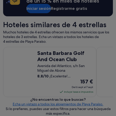
de un 15 % en miles de hoteles
a
o
r
c
Iniciar sesión
Registrarme gratis
a
h
t
e
e
h
Hoteles similares de 4 estrellas
n
u
e
b
Muchos hoteles de 4 estrellas ofrecen los mismos servicios que los
r
o
hoteles de 3 estrellas. Echa un vistazo a todos los hoteles de
a
g
4 estrellas de Playa Paraíso.
l
r
g
Santa Barbara Golf And Ocean Club
Cleopatra 
i
Santa Barbara Golf
o
t
d
And Ocean Club
o
e
s
Avenida del Atlantico, s/n San
o
,
Miguel de Abona
c
r
i
8,8
/
10
¡Excelente!
u
El
o
(2830 comentarios)
157 €
i
,
precio
d
Del 6 sept al 7 sept
p
es
o
incluye tasas e impuestos
e
y
de
r
¿No encuentras lo que buscas?
g
157 €
o
Echa un vistazo a todos los alojamientos de Playa Paraíso.
o
por
l
Si lo prefieres, puedes usar estos filtros para hacer una búsqueda
l
noche
a
más específica.
p