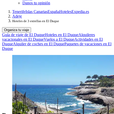
Danos tu opinión
Tenerife
Islas Canarias
España
Hoteles
Expedia.es
Adeje
Hoteles de 3 estrellas en El Duque
Organiza tu viaje
Guía de viaje de El Duque
Hoteles en El Duque
Alquileres
vacacionales en El Duque
Vuelos a El Duque
Actividades en El
Duque
Alquiler de coches en El Duque
Paquetes de vacaciones en El
Duque