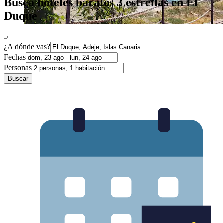
Busca hoteles baratos 3 estrellas en El
Duque
¿A dónde vas?
Fechas
Personas
Buscar