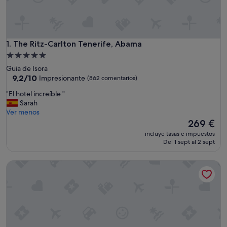
The Ritz-Carlton Tenerife, Abama
1. The Ritz-Carlton Tenerife, Abama
Alojamiento
de
Guia de Isora
5.0 estrellas
9.2
9,2/10
Impresionante
(862 comentarios)
sobre
"
"El hotel increíble "
10,
E
Sarah
Impresionante,
l
Ver menos
(862 comentarios)
h
El
269 €
o
precio
incluye tasas e impuestos
t
actual
Del 1 sept al 2 sept
e
es
l
de
Bahia del Duque
i
269 €
n
c
r
e
í
b