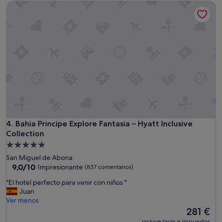
Bahia Principe Explore Fantasia – Hyatt Inclusive Collection
e
222 €
c
o
n
l
a
s
e
x
p
e
c
t
a
Bahia Principe Explore Fantasia – Hyatt Inclusive Collection
4. Bahia Principe Explore Fantasia – Hyatt Inclusive
t
Collection
i
Alojamiento
v
de
San Miguel de Abona
a
5.0 estrellas
9.0
9,0/10
s
Impresionante
(837 comentarios)
sobre
d
"
"El hotel perfecto para venir con niños "
10,
e
E
Juan
Impresionante,
u
l
Ver menos
(837 comentarios)
n
h
El
281 €
5
o
precio
e
incluye tasas e impuestos