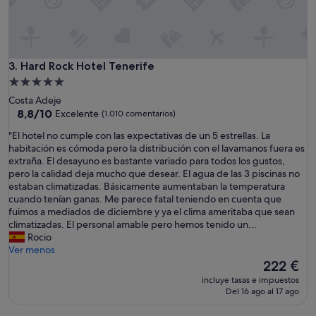
Hard Rock Hotel Tenerife
3. Hard Rock Hotel Tenerife
Alojamiento
de
Costa Adeje
5.0 estrellas
8.8
8,8/10
Excelente
(1.010 comentarios)
sobre
"
"El hotel no cumple con las expectativas de un 5 estrellas. La
10,
E
habitación es cómoda pero la distribución con el lavamanos fuera es
Excelente,
l
extraña. El desayuno es bastante variado para todos los gustos,
(1.010 comentarios)
h
pero la calidad deja mucho que desear. El agua de las 3 piscinas no
o
estaban climatizadas. Básicamente aumentaban la temperatura
t
cuando tenían ganas. Me parece fatal teniendo en cuenta que
e
fuimos a mediados de diciembre y ya el clima ameritaba que sean
l
climatizadas. El personal amable pero hemos tenido un...
n
Rocio
o
Ver menos
c
El
222 €
u
precio
incluye tasas e impuestos
m
actual
Del 16 ago al 17 ago
p
es
l
de