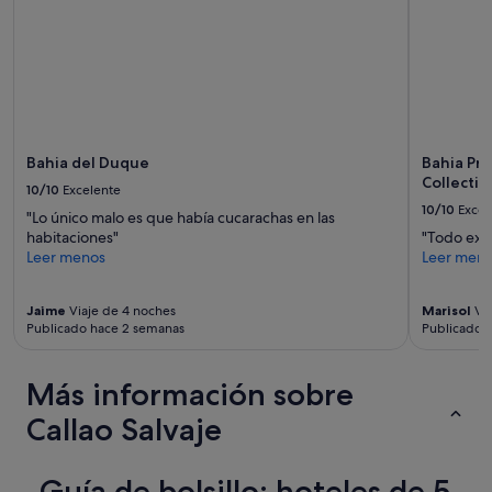
n
e
l
l
a
v
a
m
a
Bahia del Duque
Bahia Pri
n
Collectio
10/10
Excelente
o
10/10
Excel
"Lo único malo es que había cucarachas en las
s
habitaciones"
"Todo extr
f
Leer menos
Leer men
u
e
r
Jaime
Viaje de 4 noches
Marisol
Via
a
Publicado hace 2 semanas
Publicado 
e
s
e
Más información sobre
x
t
Callao Salvaje
r
a
ñ
Guía de bolsillo: hoteles de 5