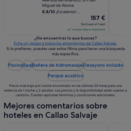
Avenida del Atlantico, s/n San
ñ
m
Miguel de Abona
o
o
8,8
/
10
¡Excelente!
s
d
El
(2831 comentarios)
157 €
"
a
precio
Del 6 sept al 7 sept
p
es
incluye tasas e impuestos
e
de
r
¿No encuentras lo que buscas?
157 €
o
Echa un vistazo a todos los alojamientos de Callao Salvaje.
l
por
Si lo prefieres, puedes usar estos filtros para hacer una búsqueda
a
noche
más específica.
d
del
i
Piscina
Spa
Bañera de hidromasaje
Desayuno incluido
6
s
sept
t
Parque acuático
al
r
i
7
Precio más bajo por noche encontrado en las últimas 24 horas para una
b
sept
estancia de 1 noche y 2 adultos. Los precios y la disponibilidad están sujetos a
u
cambios. Pueden aplicarse términos y condiciones adicionales.
c
Mejores comentarios sobre
i
ó
hoteles en Callao Salvaje
n
c
Bahia del Duque
Bahia Prin
o