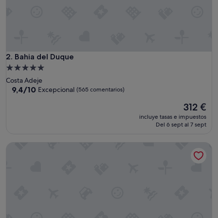
l
e
"
Bahia del Duque
2. Bahia del Duque
Alojamiento
de
Costa Adeje
5.0 estrellas
9.4
9,4/10
Excepcional
(565 comentarios)
sobre
El
312 €
10,
precio
Excepcional,
incluye tasas e impuestos
actual
(565 comentarios)
Del 6 sept al 7 sept
es
de
Hard Rock Hotel Tenerife
312 €