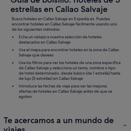
a
.
estrellas en Callao Salvaje
E
l
Busca hoteles en Callao Salvaje en Expedia.es. Puedes
d
encontrar hoteles en Callao Salvaje fácilmente usando uno
e
de los siguientes métodos:
s
Echa un vistazo a nuestra selección de hoteles
a
destacados en Callao Salvaje
y
u
Usa el mapa para encontrar hoteles en la zona de Callao
n
Salvaje que desees
o
Usa los filtros para ver los hoteles de una zona específica
e
de Callao Salvaje y selecciona un tema, nombre o tipo
s
de hotel determinado, desde básico (de 1 estrella) hasta
b
de lujo (5 estrellas) en Callao Salvaje
a
s
Introduce las fechas de viaje para ver las mejores
t
ofertas de hoteles en Callao Salvaje antes de que se
a
agoten
n
t
e
v
Te acercamos a un mundo de
a
r
viajes