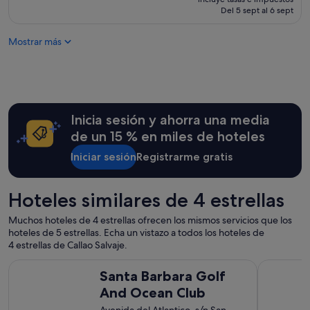
t
actual
s
Del 5 sept al 6 sept
e
es
t
l
de
r
Mostrar más
p
281 €
e
e
l
r
l
f
a
e
s
c
.
Inicia sesión y ahorra una media
t
L
o
de un 15 % en miles de hoteles
a
p
h
a
Iniciar sesión
Registrarme gratis
a
r
b
a
i
v
Hoteles similares de 4 estrellas
t
e
a
n
Muchos hoteles de 4 estrellas ofrecen los mismos servicios que los
c
i
hoteles de 5 estrellas. Echa un vistazo a todos los hoteles de
i
r
4 estrellas de Callao Salvaje.
ó
c
n
Santa Barbara Golf And Ocean Club
Cleopatra 
o
e
Santa Barbara Golf
n
s
And Ocean Club
n
c
i
ó