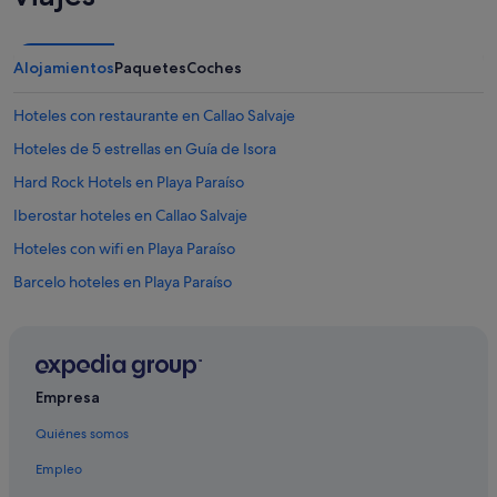
i
a
d
o
Alojamientos
Paquetes
Coches
p
a
Hoteles con restaurante en Callao Salvaje
r
a
Hoteles de 5 estrellas en Guía de Isora
t
Hard Rock Hotels en Playa Paraíso
o
d
Iberostar hoteles en Callao Salvaje
o
s
Hoteles con wifi en Playa Paraíso
l
Barcelo hoteles en Playa Paraíso
o
s
Hoteles boutique en Playa Paraíso
g
u
Hoteles con gimnasio en Playa Paraíso
s
Hoteles de 3 estrellas en San Eugenio
t
Empresa
o
Bahia Principe hoteles en Callao Salvaje
s
Quiénes somos
,
Hoteles de 4 estrellas en Costa Adeje
p
Empleo
Hoteles LGTBQIA en Callao Salvaje
e