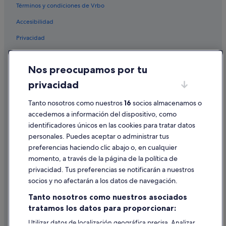
s
Términos y condiciones de Vrbo
Hoteles con gimnasio en Callao Salvaje
e
Accesibilidad
a
Hoteles de 5 estrellas en Arona
r
Privacidad
Hoteles de golf en Callao Salvaje
.
E
Hoteles con todo incluido en Callao Salvaje
Cookies
l
a
Nos preocupamos por tu
Hoteles de 5 estrellas en El Duque
Condiciones de uso
g
privacidad
Bahia Principe hoteles en Playa Paraíso
u
Información legal/contacto
a
Hoteles de 3 estrellas en Guía de Isora
Tanto nosotros como nuestros
16
socios almacenamos o
Pautas sobre el contenido y cómo denunciar contenido
d
e
accedemos a información del dispositivo, como
Hoteles con spa en Playa Paraíso
l
identificadores únicos en las cookies para tratar datos
Ayuda
Hoteles de 5 estrellas en Playa de las Américas
a
personales. Puedes aceptar o administrar tus
s
Ayuda
Melia hoteles en Playa Paraíso
preferencias haciendo clic abajo o, en cualquier
3
momento, a través de la página de la política de
p
Riu Hotels en Playa Paraíso
Cancelar un vuelo
i
privacidad. Tus preferencias se notificarán a nuestros
Hoteles de 3 estrellas en Costa Adeje
Cancelar una reserva de hotel o de un alquiler vacacional
s
socios y no afectarán a los datos de navegación.
c
Hoteles de 5 estrellas en Los Cristianos
Plazos de reembolso
i
Tanto nosotros como nuestros asociados
n
Hoteles con piscina en Playa Paraíso
tratamos los datos para proporcionar:
Utilizar un cupón de Expedia
a
Hoteles de 3 estrellas en Callao Salvaje
s
Utilizar datos de localización geográfica precisa. Analizar
Documentos para viajes internacionales