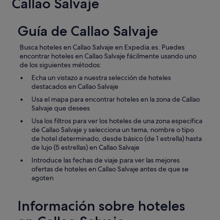
Callao Salvaje
l
o
a
s
r
p
Guía de Callao Salvaje
!
e
!
r
Busca hoteles en Callao Salvaje en Expedia.es. Puedes
"
s
encontrar hoteles en Callao Salvaje fácilmente usando uno
o
de los siguientes métodos:
n
Echa un vistazo a nuestra selección de hoteles
a
destacados en Callao Salvaje
l
i
Usa el mapa para encontrar hoteles en la zona de Callao
z
Salvaje que desees
a
Usa los filtros para ver los hoteles de una zona específica
d
de Callao Salvaje y selecciona un tema, nombre o tipo
o
de hotel determinado, desde básico (de 1 estrella) hasta
s
de lujo (5 estrellas) en Callao Salvaje
.
M
Introduce las fechas de viaje para ver las mejores
e
ofertas de hoteles en Callao Salvaje antes de que se
e
agoten
n
c
Información sobre hoteles
a
t