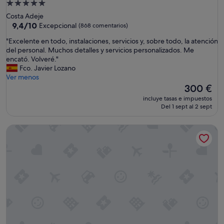
Alojamiento
de
Costa Adeje
5.0 estrellas
9.4
9,4/10
Excepcional
(868 comentarios)
sobre
"
"Excelente en todo, instalaciones, servicios y, sobre todo, la atención
10,
E
del personal. Muchos detalles y servicios personalizados. Me
Excepcional,
x
encató. Volveré."
(868 comentarios)
c
Fco. Javier Lozano
e
Ver menos
l
El
300 €
e
precio
incluye tasas e impuestos
n
actual
Del 1 sept al 2 sept
t
es
e
de
JOIA El Mirador by Iberostar -Adults Only
e
300 €
n
t
o
d
o
,
i
n
s
t