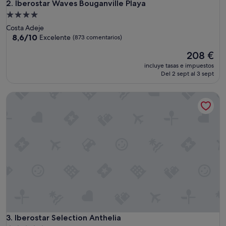
Iberostar Waves Bouganville Playa
2. Iberostar Waves Bouganville Playa
Alojamiento
de
Costa Adeje
4.0 estrellas
8.6
8,6/10
Excelente
(873 comentarios)
sobre
El
208 €
10,
precio
Excelente,
incluye tasas e impuestos
actual
(873 comentarios)
Del 2 sept al 3 sept
es
de
Iberostar Selection Anthelia
208 €
Iberostar Selection Anthelia
3. Iberostar Selection Anthelia