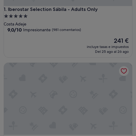
Iberostar Selection Sábila - Adults Only
1. Iberostar Selection Sábila - Adults Only
Alojamiento
de
Costa Adeje
5.0 estrellas
9.0
9,0/10
Impresionante
(981 comentarios)
sobre
El
241 €
10,
precio
Impresionante,
incluye tasas e impuestos
actual
(981 comentarios)
Del 25 ago al 26 ago
es
de
Iberostar Waves Bouganville Playa
241 €