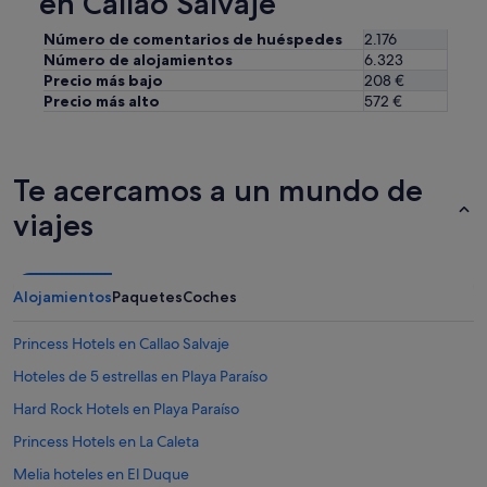
en Callao Salvaje
ó
.
Número de comentarios de huéspedes
2.176
V
o
Número de alojamientos
6.323
l
Precio más bajo
208 €
v
Precio más alto
572 €
e
r
é
.
Te acercamos a un mundo de
"
viajes
Alojamientos
Paquetes
Coches
Princess Hotels en Callao Salvaje
Hoteles de 5 estrellas en Playa Paraíso
Hard Rock Hotels en Playa Paraíso
Princess Hotels en La Caleta
Melia hoteles en El Duque