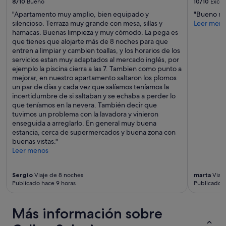
8/10
Bueno
10/10
Excel
s
adicionales.
a
q
"Apartamento muy amplio, bien equipado y
"Bueno m
l
u
silencioso. Terraza muy grande con mesa, sillas y
Leer men
.
e
hamacas. Buenas limpieza y muy cómodo. La pega es
M
h
que tienes que alojarte más de 8 noches para que
u
e
entren a limpiar y cambien toallas, y los horarios de los
c
m
servicios estan muy adaptados al mercado inglés, por
h
o
ejemplo la piscina cierra a las 7. Tambien como punto a
o
s
mejorar, en nuestro apartamento saltaron los plomos
s
e
un par de días y cada vez que salíamos teníamos la
d
s
incertidumbre de si saltaban y se echaba a perder lo
e
t
que teníamos en la nevera. También decir que
t
a
tuvimos un problema con la lavadora y vinieron
a
d
enseguida a arreglarlo. En general muy buena
l
o
estancia, cerca de supermercados y buena zona con
l
.
buenas vistas."
e
E
Leer menos
s
s
y
p
s
Sergio
Viaje de 8 noches
marta
Viaje
e
e
Publicado hace 9 horas
Publicado h
c
r
t
v
a
i
Más información sobre
c
c
u
i