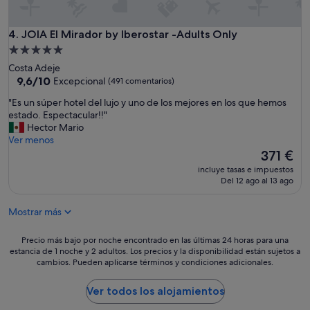
a
l
a
JOIA El Mirador by Iberostar -Adults Only
4. JOIA El Mirador by Iberostar -Adults Only
c
Alojamiento
i
de
Costa Adeje
o
5.0 estrellas
9.6
9,6/10
Excepcional
(491 comentarios)
n
sobre
e
"
"Es un súper hotel del lujo y uno de los mejores en los que hemos
10,
s
E
estado. Espectacular!!"
Excepcional,
,
s
Hector Mario
(491 comentarios)
s
u
Ver menos
e
n
El
371 €
r
s
precio
v
incluye tasas e impuestos
ú
actual
Del 12 ago al 13 ago
i
p
es
c
e
de
i
Mostrar más
r
371 €
o
h
s
o
Precio
Precio más bajo por noche encontrado en las últimas 24 horas para una
y
t
estancia de 1 noche y 2 adultos. Los precios y la disponibilidad están sujetos a
más
,
cambios. Pueden aplicarse términos y condiciones adicionales.
e
bajo
s
l
por
o
d
noche
Ver todos los alojamientos
b
e
encontrado
r