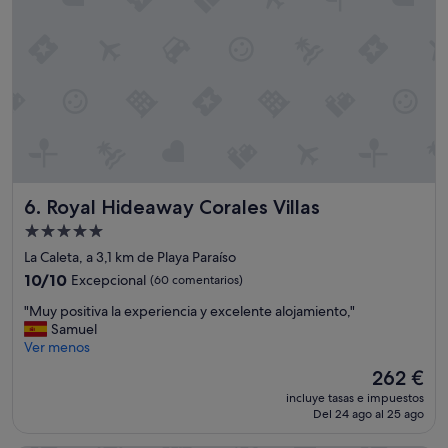
e
a
j
r
o
i
r
a
s
d
o
o
b
p
r
a
e
r
t
a
o
t
d
o
Royal Hideaway Corales Villas
6. Royal Hideaway Corales Villas
o
d
Alojamiento
e
o
de
n
s
La Caleta, a 3,1 km de Playa Paraíso
t
5.0 estrellas
l
10.0
10/10
Excepcional
(60 comentarios)
e
o
sobre
m
"
s
"Muy positiva la experiencia y excelente alojamiento,"
10,
p
M
g
Samuel
Excepcional,
o
u
u
Ver menos
(60 comentarios)
r
y
s
El
262 €
a
p
t
precio
d
incluye tasas e impuestos
o
o
actual
Del 24 ago al 25 ago
a
s
s
es
d
i
,
de