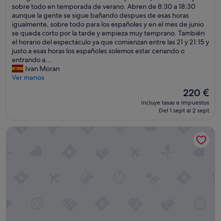
s
sobre todo en temporada de verano. Abren de 8:30 a 18:30
5
(888 comentarios)
u
aunque la gente se sigue bañando despues de esas horas
e
n
igualmente, sobre todo para los españoles y en el mes de junio
s
h
se queda corto por la tarde y empieza muy temprano. También
t
o
el horario del espectáculo ya que comienzan entre las 21 y 21:15 y
r
t
justo a esas horas los españoles solemos estar cenando o
e
e
entrando a...
l
l
Ivan Moran
l
e
Ver menos
a
x
s
El
220 €
c
.
precio
incluye tasas e impuestos
e
L
actual
Del 1 sept al 2 sept
p
a
es
c
h
de
H10 Atlantic Sunset Horizons Collection
i
a
220 €
o
b
n
i
a
t
l
a
,
c
l
i
o
ó
s
n
ú
e
n
s