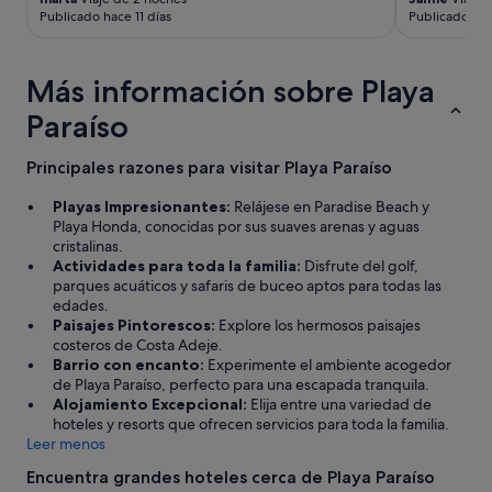
e
Publicado hace 11 días
Publicado ha
s
d
e
Más información sobre Playa
l
a
Paraíso
r
e
c
Principales razones para visitar Playa Paraíso
e
p
Playas Impresionantes:
Relájese en Paradise Beach y
c
Playa Honda, conocidas por sus suaves arenas y aguas
i
cristalinas.
ó
Actividades para toda la familia:
Disfrute del golf,
n
parques acuáticos y safaris de buceo aptos para todas las
,
edades.
p
Paisajes Pintorescos:
Explore los hermosos paisajes
a
costeros de Costa Adeje.
s
Barrio con encanto:
Experimente el ambiente acogedor
a
de Playa Paraíso, perfecto para una escapada tranquila.
n
Alojamiento Excepcional:
Elija entre una variedad de
d
hoteles y resorts que ofrecen servicios para toda la familia.
o
Leer menos
p
Encuentra grandes hoteles cerca de Playa Paraíso
o