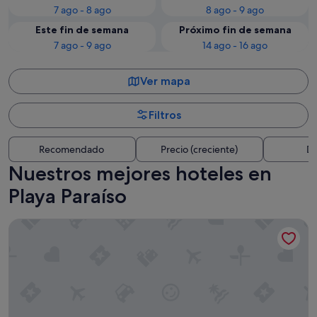
7 ago - 8 ago
8 ago - 9 ago
Este fin de semana
Próximo fin de semana
7 ago - 9 ago
14 ago - 16 ago
Ver mapa
Filtros
Recomendado
Precio (creciente)
Di
Nuestros mejores hoteles en
Playa Paraíso
Hard Rock Hotel Tenerife