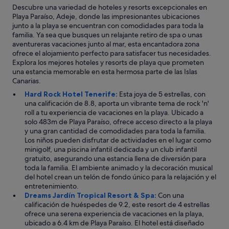
r
Descubre una variedad de hoteles y resorts excepcionales en
l
Playa Paraíso, Adeje, donde las impresionantes ubicaciones
o
junto a la playa se encuentran con comodidades para toda la
s
familia. Ya sea que busques un relajante retiro de spa o unas
m
aventureras vacaciones junto al mar, esta encantadora zona
a
ofrece el alojamiento perfecto para satisfacer tus necesidades.
i
Explora los mejores hoteles y resorts de playa que prometen
t
una estancia memorable en esta hermosa parte de las Islas
r
Canarias.
e
Hard Rock Hotel Tenerife:
Esta joya de 5 estrellas, con
s
una calificación de 8.8, aporta un vibrante tema de rock 'n'
,
roll a tu experiencia de vacaciones en la playa. Ubicado a
c
solo 483m de Playa Paraíso, ofrece acceso directo a la playa
a
y una gran cantidad de comodidades para toda la familia.
m
Los niños pueden disfrutar de actividades en el lugar como
a
minigolf, una piscina infantil dedicada y un club infantil
r
gratuito, asegurando una estancia llena de diversión para
e
toda la familia. El ambiente animado y la decoración musical
r
del hotel crean un telón de fondo único para la relajación y el
o
entretenimiento.
s
Dreams Jardín Tropical Resort & Spa:
Con una
y
calificación de huéspedes de 9.2, este resort de 4 estrellas
s
ofrece una serena experiencia de vacaciones en la playa,
e
ubicado a 6.4 km de Playa Paraíso. El hotel está diseñado
r