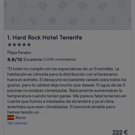
Hard Rock Hotel Tenerife
1. Hard Rock Hotel Tenerife
Alojamiento
de
Playa Paraíso
5.0 estrellas
8.8
8,8/10
Excelente
(1.008 comentarios)
sobre
"
"El hotel no cumple con las expectativas de un 5 estrellas. La
10,
E
habitación es cómoda pero la distribución con el lavamanos
Excelente,
l
fuera es extraña. El desayuno es bastante variado para todos los
(1.008 comentarios)
h
gustos, pero la calidad deja mucho que desear. El agua de las 3
o
piscinas no estaban climatizadas. Básicamente aumentaban la
t
temperatura cuando tenían ganas. Me parece fatal teniendo en
e
cuenta que fuimos a mediados de diciembre y ya el clima
l
ameritaba que sean climatizadas. El personal amable pero
n
hemos tenido un...
o
Rocio
c
Ver menos
u
El
222 €
m