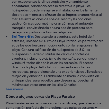
con exuberantes jardines tropicales y un ambiente
v
encantador, brindando acceso directo a la playa. Los
i
huéspedes pueden relajarse en habitaciones bellamente
c
decoradas mientras disfrutan de las impresionantes vistas al
i
mar. Las instalaciones de spa del resort y las opciones
o
gastronómicas gourmet mejoran aún más el ambiente
d
tranquilo, convirtiéndolo en una opción perfecta para
e
parejas y aquellos que buscan relajación.
h
Sol Tenerife:
Destacando la aventura, este hotel de 4
a
estrellas, ubicado a 8.0 km de Playa Paraíso, es perfecto para
b
aquellos que buscan emoción junto con la relajación en la
i
playa. Con una calificación de huéspedes de 8.0, los
t
huéspedes pueden disfrutar de varios deportes de
a
aventura, incluyendo ciclismo de montaña, senderismo y
c
windsurf, todos disponibles en las cercanías. El acceso
i
directo a la playa del hotel complementa sus ofertas
o
recreativas, proporcionando una experiencia equilibrada de
n
relajación y emoción. El ambiente animado lo convierte en
e
un lugar ideal para aquellos que desean aprovechar al
s
máximo sus vacaciones en las Islas Canarias.
,
Leer menos
s
i
Dónde alojarse cerca de Playa Paraíso
e
Playa Paraíso es un barrio encantador en Adeje, que ofrece una
m
combinación perfecta de impresionantes paisajes costeros y
p