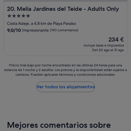
n
C
n
a
Melia Jardines del Teide - Adults Only
20. Melia Jardines del Teide - Adults Only
a
e
l
l
s
Alojamiento
i
i
u
de
d
Costa Adeje, a 4,8 km de Playa Paraíso
d
n
a
5.0 estrellas
a
9.0
9,0/10
Impresionante
(190 comentarios)
l
d
d
sobre
u
d
El
234 €
p
10,
j
e
precio
r
Impresionante,
incluye tasas e impuestos
o
t
actual
e
Del 30 ago al 31 ago
(190 comentarios)
.
o
es
c
"
d
de
i
o
234 €
Precio
Precio más bajo por noche encontrado en las últimas 24 horas para una
o
s
estancia de 1 noche y 2 adultos. Los precios y la disponibilidad están sujetos a
más
b
l
cambios. Pueden aplicarse términos y condiciones adicionales.
bajo
u
o
por
e
s
noche
Ver todos los alojamientos
n
c
encontrado
o
o
en
"
m
las
p
últimas
o
24 horas
n
para
e
Mejores comentarios sobre
una
n
estancia