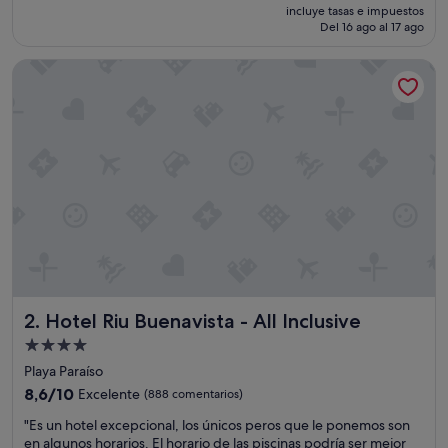
precio
incluye tasas e impuestos
p
actual
Del 16 ago al 17 ago
l
es
e
de
Hotel Riu Buenavista - All Inclusive
c
222 €
o
n
l
a
s
e
x
p
e
c
t
a
t
Hotel Riu Buenavista - All Inclusive
2. Hotel Riu Buenavista - All Inclusive
i
v
Alojamiento
a
de
Playa Paraíso
s
4.0 estrellas
d
8.6
8,6/10
Excelente
(888 comentarios)
e
sobre
"
"Es un hotel excepcional, los únicos peros que le ponemos son
u
10,
E
en algunos horarios. El horario de las piscinas podría ser mejor
n
Excelente,