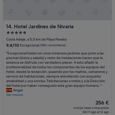
o
t
m
a
i
b
e
a
n
q
z
u
Hotel Jardines de Nivaria
14. Hotel Jardines de Nivaria
a
e
Alojamiento
n
s
e
de
e
Costa Adeje, a 5,5 km de Playa Paraíso
n
a
5.0 estrellas
9.4
9,4/10
Excepcional
(582 comentarios)
t
n
sobre
r
c
"
"Excepcional hotel con unos inmensos jardines que junto a las
10,
e
l
E
piscinas (dulce y salada) y resto de instalaciones hacen que la
Excepcional,
l
i
x
estancia se disfrute con verdadero placer. A esto añadir la
(582 comentarios)
a
m
c
profesionalidad de todos los componentes de los equipos del
s
a
e
hotel, desde la recepción, pasando por los maitres, camareros y
2
t
p
servicio de habitaciones, siempre atendiendo con exquisita
1
i
c
amabilidad y una sonrisa. Felicitaciones a todos y a la Dirección
y
z
i
del hotel por haber conseguido este gran equipo humano. "
2
a
o
Angel
1
d
n
Ver menos
:
a
a
El
256 €
1
s
l
precio
5
.
incluye tasas e impuestos
h
actual
y
E
Del 11 ago al 12 ago
o