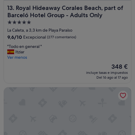
r
e
a
d
Royal Hideaway Corales Beach, part of Barceló Hotel Grou
13. Royal Hideaway Corales Beach, part of
r
i
Barceló Hotel Group - Adults Only
i
c
o
Alojamiento
i
d
e
de
La Caleta, a 3,3 km de Playa Paraíso
e
m
5.0 estrellas
9.6
9,6/10
Excepcional
(277 comentarios)
l
b
sobre
e
r
"
"Todo en general "
10,
s
e
T
Itziar
Excepcional,
p
y
o
Ver menos
(277 comentarios)
e
y
d
c
El
348 €
a
o
t
precio
e
incluye tasas e impuestos
e
á
actual
l
Del 16 ago al 17 ago
n
c
es
c
g
u
de
l
Hotel Jardines de Nivaria
e
l
348 €
i
n
o
m
e
y
a
r
a
a
a
q
m
l
u
e
"
e
r
c
i