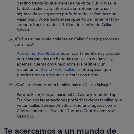
r
destino tranquilo que merece una visita. Sus playas, su
s
fantástico clima y su oferta de entretenimiento son
a
algunos de los aspectos preferidos de las familias que
u
viajan aquí. Vuela hasta el aeropuerto de Tenerife (TFS-
b
Tenerife Sur), situado a 21,8 km del centro de Callao
e
Salvaje.
r
¿Cuál es el mejor alojamiento en Callao Salvaje para viajes
.
con niños?
D
e
Apartamentos Albatros
es un apartamento muy popular
r
entre los usuarios de Expedia que viajan en familia y,
P
además, cuenta con una piscina al aire libre y un
o
restaurante.
Grand Hotel Callao
es otra opción que
o
puedes tener en cuenta si estarás con niños.
l
i
¿Qué atracciones para familias hay en Callao Salvaje?
s
t
Parque Siam, Parque nacional La Caleta y Tenerife Top
a
Training son las atracciones preferidas de las familias que
u
visitan Callao Salvaje. Añade al itinerario lugares como
c
Centro comercial Plaza del Duque o Centro comercial
h
Gran Sur.
g
u
Te acercamos a un mundo de
t