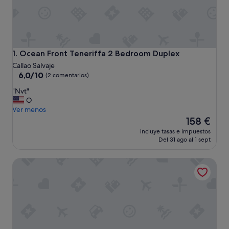
Ocean Front Teneriffa 2 Bedroom Duplex
1. Ocean Front Teneriffa 2 Bedroom Duplex
Callao Salvaje
6.0
6,0/10
(2 comentarios)
sobre
"
"Nvt"
10,
N
O
(2 comentarios)
v
Ver menos
t
El
158 €
"
precio
incluye tasas e impuestos
actual
Del 31 ago al 1 sept
es
de
Reef Aqua Vista 3 bedroom Costa Adeje Wifi & pool
158 €