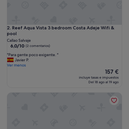
Reef Aqua Vista 3 bedroom Costa Adeje Wifi & pool
2. Reef Aqua Vista 3 bedroom Costa Adeje Wifi &
pool
Callao Salvaje
6.0
6,0/10
(2 comentarios)
sobre
"
"Para gente poco exigente. "
10,
P
Javier P.
(2 comentarios)
a
Ver menos
r
El
157 €
a
precio
incluye tasas e impuestos
g
actual
Del 18 ago al 19 ago
e
es
n
de
Modern 2BR Duplex · Ocean Views · Terrace · Pool
t
157 €
e
p
o
c
o
e