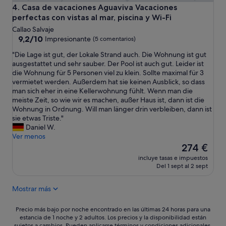
Casa de vacaciones Aguaviva Vacaciones perfectas con vista
4. Casa de vacaciones Aguaviva Vacaciones
perfectas con vistas al mar, piscina y Wi-Fi
Callao Salvaje
9.2
9,2/10
Impresionante
(5 comentarios)
sobre
"
"Die Lage ist gut, der Lokale Strand auch. Die Wohnung ist gut
10,
D
ausgestattet und sehr sauber. Der Pool ist auch gut. Leider ist
Impresionante,
i
die Wohnung für 5 Personen viel zu klein. Sollte maximal für 3
(5 comentarios)
e
vermietet werden. Außerdem hat sie keinen Ausblick, so dass
L
man sich eher in eine Kellerwohnung fühlt. Wenn man die
a
meiste Zeit, so wie wir es machen, außer Haus ist, dann ist die
g
Wohnung in Ordnung. Will man länger drin verbleiben, dann ist
e
sie etwas Triste."
i
Daniel W.
s
Ver menos
t
El
274 €
g
precio
incluye tasas e impuestos
u
actual
Del 1 sept al 2 sept
t
es
,
de
Mostrar más
d
274 €
e
r
Precio
Precio más bajo por noche encontrado en las últimas 24 horas para una
L
estancia de 1 noche y 2 adultos. Los precios y la disponibilidad están
más
sujetos a cambios. Pueden aplicarse términos y condiciones adicionales.