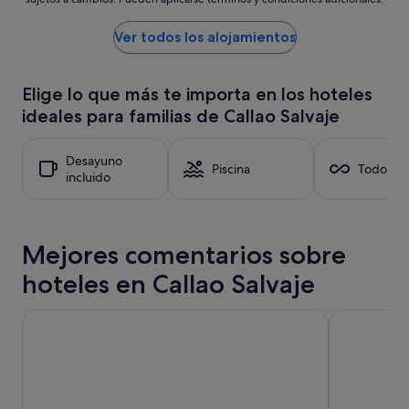
o
bajo
k
por
a
noche
Ver todos los alojamientos
l
encontrado
e
en
S
las
Elige lo que más te importa en los hoteles
t
últimas
ideales para familias de Callao Salvaje
r
24 horas
a
para
n
una
Desayuno
d
estancia
Piscina
Todo inc
incluido
a
de
u
1 noche
c
y
h
2 adultos.
.
Mejores comentarios sobre
Los
D
precios
hoteles en Callao Salvaje
i
y
e
la
W
disponibilidad
Paloma Beach Apartments
Bahia del D
o
están
h
sujetos
n
a
u
cambios.
n
Pueden