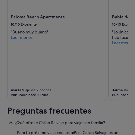
g
aplicarse
i
términos
s
y
Paloma Beach Apartments
Bahia del 
t
condiciones
g
adicionales.
10/10
Excelente
10/10
Excelen
u
"Bueno muy bueno"
"Lo único ma
t
Leer menos
habitacione
a
Leer menos
u
s
g
e
s
t
a
t
t
marta
Viaje de 2 noches
Jaime
Viaje 
e
Publicado hace 10 días
Publicado ha
t
u
Preguntas frecuentes
n
d
s
¿Qué ofrece Callao Salvaje para viajes en familia?
e
h
Para tu próximo viaje con los niños, Callao Salvaje es un