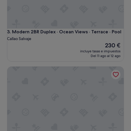
x
i
g
e
n
t
Modern 2BR Duplex · Ocean Views · Terrace · Pool
3. Modern 2BR Duplex · Ocean Views · Terrace · Pool
e
Callao Salvaje
.
El
230 €
"
precio
incluye tasas e impuestos
actual
Del 11 ago al 12 ago
es
de
Casa de vacaciones Aguaviva Vacaciones perfectas con vista
230 €