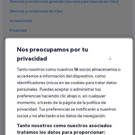
Términos y condiciones generales (excepto para reservas de Vrbo)
m
Hoteles de 5 estrellas en Callao Salvaje
a
Términos y condiciones de Vrbo
Hoteles con wifi en Playa Paraíso
x
i
Accesibilidad
Hoteles con bar en Playa Paraíso
m
a
Privacidad
H10 Hoteles en Armeñime
l
Hoteles con restaurante en Callao Salvaje
Cookies
f
ü
Nos preocupamos por tu
Hoteles cerca de Parque nacional La Caleta
Condiciones de uso
r
3
privacidad
Hoteles boutique en Playa Paraíso
Información legal/contacto
v
Hoteles que aceptan mascotas en Callao Salvaje
e
Tanto nosotros como nuestros
16
socios almacenamos o
Pautas sobre el contenido y cómo denunciar contenido
r
accedemos a información del dispositivo, como
Riu Hotels en La Caleta
m
identificadores únicos en las cookies para tratar datos
Ayuda
i
Bahia Principe hoteles en Playa Paraíso
personales. Puedes aceptar o administrar tus
e
Ayuda
Hoteles para ir de compras en Playa Paraíso
t
preferencias haciendo clic abajo o, en cualquier
e
momento, a través de la página de la política de
Hoteles románticos en Callao Salvaje
Cancelar un vuelo
t
privacidad. Tus preferencias se notificarán a nuestros
w
Hoteles que aceptan mascotas en Adeje
Cancelar una reserva de hotel o de un alquiler vacacional
socios y no afectarán a los datos de navegación.
e
Hoteles de 5 estrellas en Playa Paraíso
r
Plazos de reembolso
Tanto nosotros como nuestros asociados
d
Hoteles con bar en La Caleta
tratamos los datos para proporcionar:
Utilizar un cupón de Expedia
e