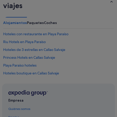
.
viajes
L
e
i
d
Alojamientos
Paquetes
Coches
e
r
Hoteles con restaurante en Playa Paraíso
i
s
Riu Hotels en Playa Paraíso
t
d
Hoteles de 3 estrellas en Callao Salvaje
i
Princess Hotels en Callao Salvaje
e
W
Playa Paraíso hoteles
o
h
Hoteles boutique en Callao Salvaje
n
Hoteles para familias en Playa Paraíso
u
n
Hoteles de 3 estrellas en Playa Paraíso
g
f
Hoteles cerca de Playa de Ajabo
Empresa
ü
Iberostar hoteles en Playa Paraíso
r
Quiénes somos
5
Best Hotels en Playa Paraíso
P